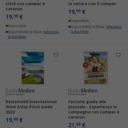
città con camper e
la natura con il camper
caravan
19,
€
99
19,
€
99
Disponibile
Disponibile
Disponibilità in filiale:
Seleziona
la tua filiale
Disponibilità in filiale:
Seleziona
la tua filiale
Reisemobil International
Fattorie guida alle
Wine Atlas Pitch Guide
piazzole - Esperienza in
2022
campagna con camper e
caravan
19,
€
99
21,
€
99