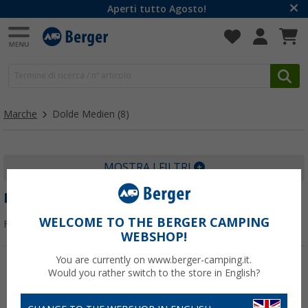
Aperti tutto Agosto!
Marche
Dolde Medien
(8)
MOSTRA I FILTRI
DOLDE MEDIEN
WELCOME TO THE BERGER CAMPING
Filtrare per:
WEBSHOP!
You are currently on www.berger-camping.it.
Would you rather switch to the store in English?