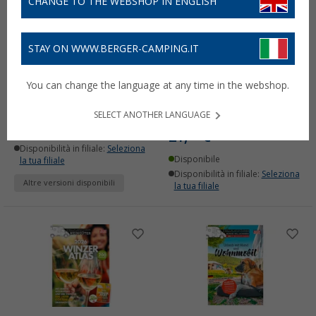
CHANGE TO THE WEBSHOP IN ENGLISH
STAY ON WWW.BERGER-CAMPING.IT
Gioco del quartetto Dolde
Guida ai parcheggi
You can change the language at any time in the webshop.
Medien
Soggiorni gratuiti 2026 -
320 posti auto gratuiti in
7,
€
99
SELECT ANOTHER LANGUAGE
Germania
21,
€
Disponibile
99
Disponibilità in filiale:
Seleziona
Disponibile
la tua filiale
Disponibilità in filiale:
Seleziona
Altre versioni disponibili
la tua filiale