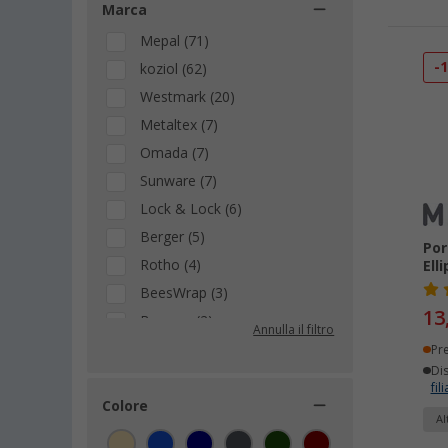
Marca
Mepal (71)
-
koziol (62)
Westmark (20)
Metaltex (7)
Omada (7)
Sunware (7)
Lock & Lock (6)
Berger (5)
Por
Rotho (4)
Ell
BeesWrap (3)
13
Brunner (2)
Annulla il filtro
Camplife (2)
Pr
Dis
Sigg (2)
fili
Stanley 1913 (2)
Colore
Al
black+blum (1)