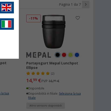
Pagina 1 da 7
-11%
hpot
Portayogurt Mepal Lunchpot
Ellipse
(2)
14,
€
99
PVP
16,
€
99
Disponibile
 la tua
Disponibilità in filiale:
Seleziona la tua
filiale
Altre versioni disponibili