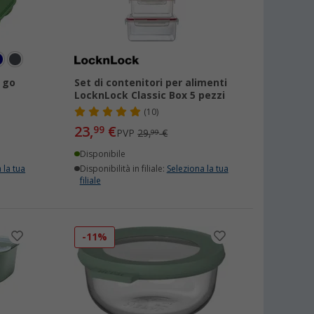
 go
Set di contenitori per alimenti
LocknLock Classic Box 5 pezzi
(10)
23,
€
99
PVP
29,
€
99
Disponibile
 la tua
Disponibilità in filiale:
Seleziona la tua
filiale
-11%