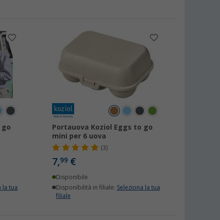
 go
Portauova Koziol Eggs to go
mini per 6 uova
(3)
7,
€
99
Disponibile
 la tua
Disponibilità in filiale:
Seleziona la tua
filiale