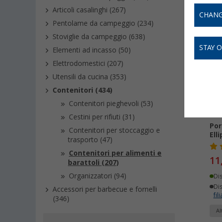
Articoli casalinghi (267)
CHANG
Pentolame da campeggio (234)
-
Stoviglie da campeggio (638)
STAY 
Elementi ad incasso (50)
Elettrodomestici (207)
Utensili da cucina (353)
Contenitori (434)
Contenitori pieghevoli (53)
Cestini per rifiuti (31)
Por
Contenitori per stoccaggio e
Ell
trasporto (47)
Contenitori per alimenti e
11
barattoli (207)
Organizzatori (94)
Di
Dis
Accessori per barbecue e fornelli
fili
(346)
Al