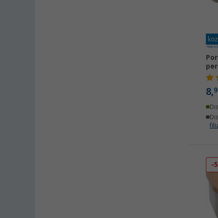
Por
per
8,
9
Di
Dis
fili
-