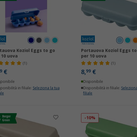
tauova Koziol Eggs to go
Portauova Koziol Eggs to
 10 uova
per 10 uova
(1)
(1)
€
8,
€
9
99
sponibile
Disponibile
ponibilità in filiale:
Seleziona la tua
Disponibilità in filiale:
Seleziona
ale
filiale
-10%