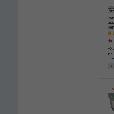
Por
acc
bam
da
Di
Dis
fili
Al
-