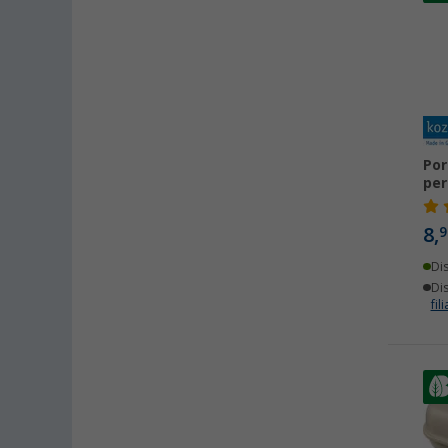
Por
per
8,
9
Di
Dis
fili