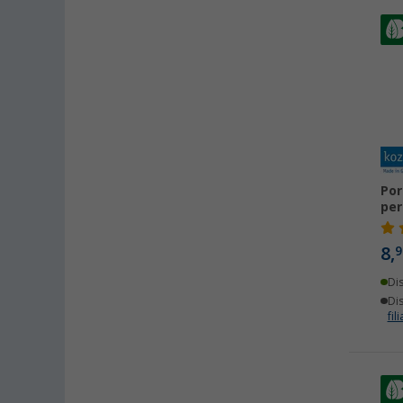
Por
per
8,
9
Di
Dis
fili