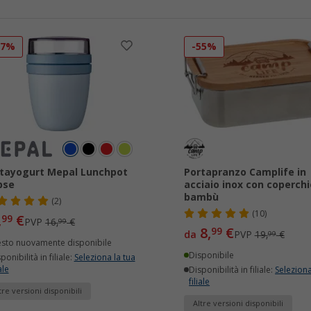
17%
-55%
tayogurt Mepal Lunchpot
Portapranzo Camplife in
ipse
acciaio inox con coperchi
bambù
(2)
(10)
,
€
99
PVP
16,
€
99
8,
€
99
da
PVP
19,
€
99
esto nuovamente disponibile
Disponibile
ponibilità in filiale:
Seleziona la tua
ale
Disponibilità in filiale:
Seleziona
filiale
tre versioni disponibili
Altre versioni disponibili