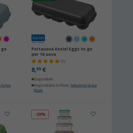
 go
Portauova Koziol Eggs to go
per 10 uova
(1)
8,
€
99
Disponibile
 la tua
Disponibilità in filiale:
Seleziona la tua
filiale
-20%