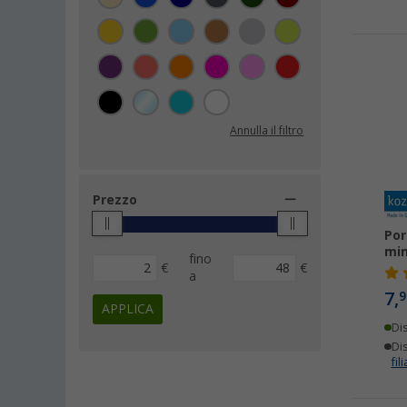
Bo-Camp (1)
Klean Kanteen (1)
Origin Outdoors (1)
Primus (1)
Typhoon (1)
Annulla il filtro
Westfield (1)
Prezzo
Por
min
fino
€
€
a
7,
9
APPLICA
Di
Dis
fili