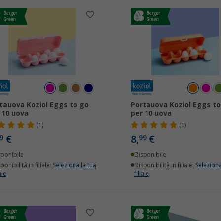
tauova Koziol Eggs to go
Portauova Koziol Eggs to
 10 uova
per 10 uova
(1)
(1)
€
8,
€
9
99
sponibile
Disponibile
ponibilità in filiale:
Seleziona la tua
Disponibilità in filiale:
Seleziona
ale
filiale