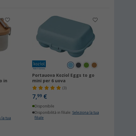
Portauova Koziol Eggs to go
o in
mini per 6 uova
(3)
7,
€
99
Disponibile
Disponibilità in filiale:
Seleziona la tua
filiale
 la tua