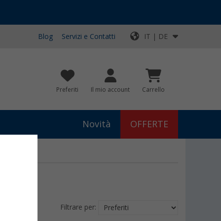
Blog
Servizi e Contatti
IT | DE
Preferiti
Il mio account
Carrello
Novità
OFFERTE
Filtrare per: