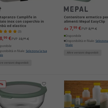
tapranzo Camplife in
Contenitore ermetico pe
iaio inox con coperchio in
alimenti Mepal EasyClip
bù ed elastico
7,
€
99
da
PVP
8,
€
99
(3)
Disponibile
8,
€
99
PVP
19,
€
99
Disponibilità in filiale:
Seleziona
filiale
sponibile
ponibilità in filiale:
Seleziona la tua
Altre versioni disponibili
ale
tre versioni disponibili
5%