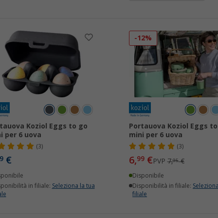
-12%
tauova Koziol Eggs to go
Portauova Koziol Eggs to
i per 6 uova
mini per 6 uova
(3)
(3)
€
6,
€
9
99
PVP
7,
€
95
sponibile
Disponibile
ponibilità in filiale:
Seleziona la tua
Disponibilità in filiale:
Seleziona
ale
filiale