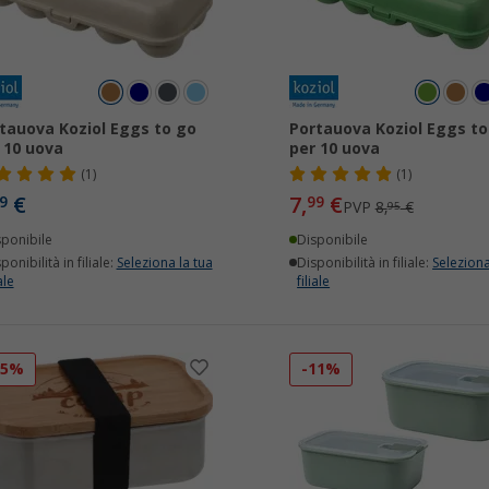
tauova Koziol Eggs to go
Portauova Koziol Eggs to
 10 uova
per 10 uova
(1)
(1)
€
7,
€
9
99
PVP
8,
€
95
sponibile
Disponibile
ponibilità in filiale:
Seleziona la tua
Disponibilità in filiale:
Seleziona
ale
filiale
55%
-11%