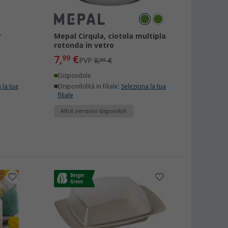
r
Mepal Cirqula, ciotola multipla
rotonda in vetro
7,
€
99
PVP
8,
€
99
Disponibile
 la tua
Disponibilità in filiale:
Seleziona la tua
filiale
Altre versioni disponibili