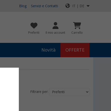
Blog
Servizi e Contatti
IT | DE
Preferiti
Il mio account
Carrello
Novità
OFFERTE
Filtrare per: