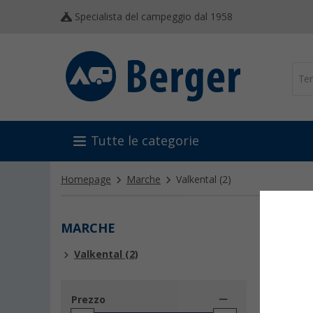
Specialista del campeggio dal 1958
Tutte le categorie
Homepage
Marche
Valkental
(2)
MARCHE
VALK
Valkental (2)
Prezzo
-