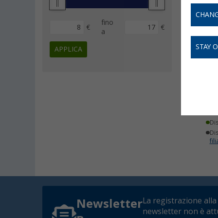
CHANG
fino
€
€
a
STAY 
APPLICA
Bor
Val
16
Di
Dis
fili
La registrazione alla
Newsletter
newsletter non è at