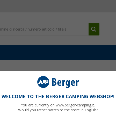
ENTAL
WELCOME TO THE BERGER CAMPING WEBSHOP!
You are currently on www.berger-camping.it.
Would you rather switch to the store in English?
15%
-10%