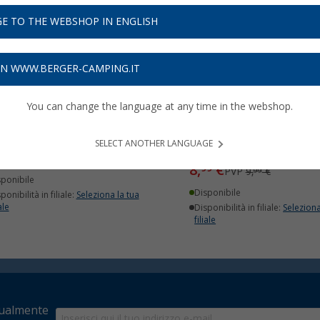
E TO THE WEBSHOP IN ENGLISH
ON WWW.BERGER-CAMPING.IT
You can change the language at any time in the webshop.
sa per telaio a triangolo
Adesivi protettivi per
kental
bicicletta Valkental B1
SELECT ANOTHER LANGUAGE
Protection
,
€
99
PVP
19,
€
99
8,
€
99
PVP
9,
€
99
sponibile
Disponibile
ponibilità in filiale:
Seleziona la tua
ale
Disponibilità in filiale:
Seleziona
filiale
tualmente