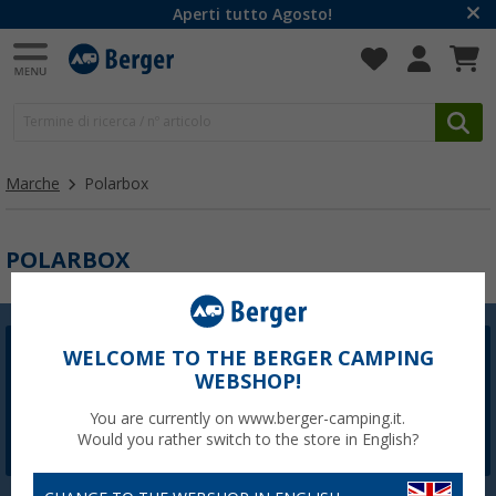
Aperti tutto Agosto!
Marche
Polarbox
POLARBOX
WELCOME TO THE BERGER CAMPING
Newsletter Berger
WEBSHOP!
La registrazione alla newsletter non è attualmente
disponibile. Risolveremo il problema il prima possibile.
You are currently on www.berger-camping.it.
Would you rather switch to the store in English?