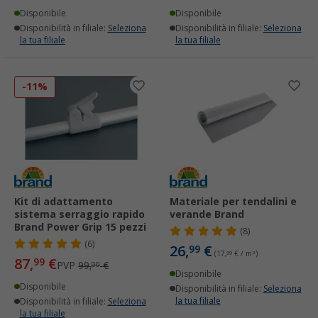
Disponibile
Disponibile
Disponibilità in filiale:
Seleziona
Disponibilità in filiale:
Seleziona
la tua filiale
la tua filiale
-11%
Kit di adattamento
Materiale per tendalini e
sistema serraggio rapido
verande Brand
Brand Power Grip 15 pezzi
(8)
(6)
26,
€
99
(17,
99
€ / m²)
87,
€
99
PVP
99,
€
00
Disponibile
Disponibile
Disponibilità in filiale:
Seleziona
la tua filiale
Disponibilità in filiale:
Seleziona
la tua filiale