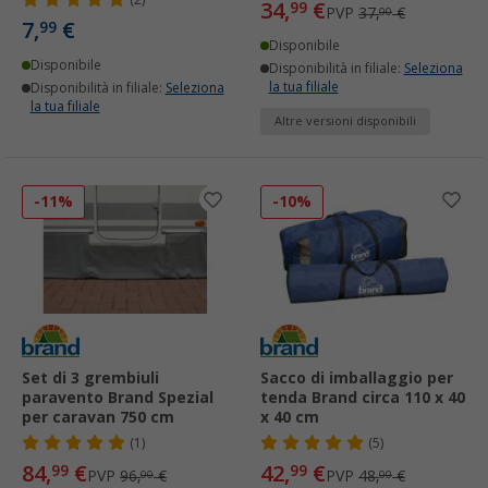
(2)
34,
€
99
PVP
37,
€
00
7,
€
99
Disponibile
Disponibile
Disponibilità in filiale:
Seleziona
la tua filiale
Disponibilità in filiale:
Seleziona
la tua filiale
Altre versioni disponibili
-11%
-10%
Set di 3 grembiuli
Sacco di imballaggio per
paravento Brand Spezial
tenda Brand circa 110 x 40
per caravan 750 cm
x 40 cm
(1)
(5)
84,
€
42,
€
99
99
PVP
96,
€
PVP
48,
€
00
00