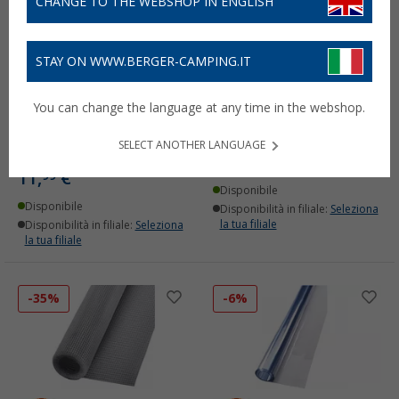
CHANGE TO THE WEBSHOP IN ENGLISH
STAY ON WWW.BERGER-CAMPING.IT
3 pali con punzone Brand
kit protezione tempesta
You can change the language at any time in the webshop.
con anello di tenuta
Brand Mistral 2 pezzi
incluso
(62)
SELECT ANOTHER LANGUAGE
(39)
61,
€
99
PVP
68,
€
00
11,
€
99
Disponibile
Disponibile
Disponibilità in filiale:
Seleziona
la tua filiale
Disponibilità in filiale:
Seleziona
la tua filiale
-35%
-6%