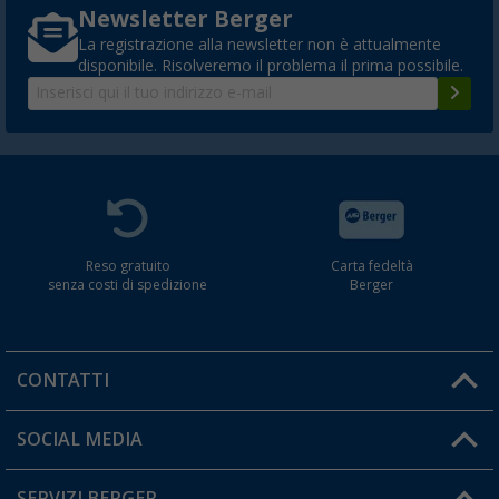
Newsletter Berger
La registrazione alla newsletter non è attualmente
disponibile. Risolveremo il problema il prima possibile.
Reso gratuito
Carta fedeltà
senza costi di spedizione
Berger
CONTATTI
Orari di apertura del servizio:
SOCIAL MEDIA
Lun. - Ven.: 08:00 - 17:00
SERVIZI BERGER