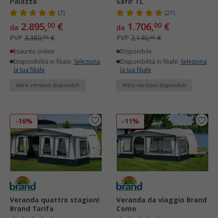
Palazzo
Safir TL
(7)
(27)
2.895,
€
1.706,
€
00
00
da
da
PVP
3.380,
€
PVP
2.140,
€
00
00
Esaurito online
Disponibile
Disponibilità in filiale:
Seleziona
Disponibilità in filiale:
Seleziona
la tua filiale
la tua filiale
Altre versioni disponibili
Altre versioni disponibili
-16%
-11%
Veranda quattro stagioni
Veranda da viaggio Brand
Brand Tarifa
Como