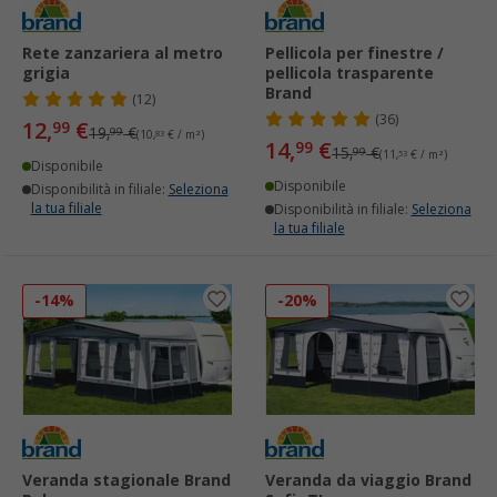
Rete zanzariera al metro
Pellicola per finestre /
grigia
pellicola trasparente
Brand
(12)
(36)
12,
€
99
19,
€
99
(10,
83
€ / m²)
14,
€
99
15,
€
99
(11,
53
€ / m²)
Disponibile
Disponibile
Disponibilità in filiale:
Seleziona
la tua filiale
Disponibilità in filiale:
Seleziona
la tua filiale
-14%
-20%
Veranda stagionale Brand
Veranda da viaggio Brand