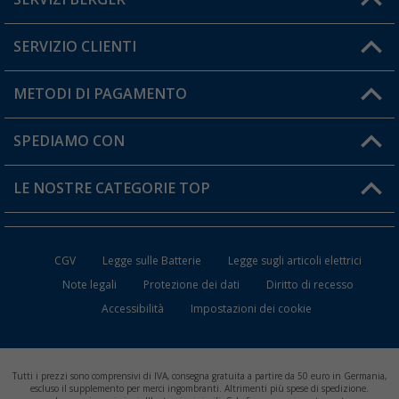
Hai una domanda?
SERVIZIO CLIENTI
Diventare rivenditori
Il mio Account
METODI DI PAGAMENTO
Informazioni sulla spedizione
I miei Preferiti
Resi
SPEDIAMO CON
Carta fedeltà Berger
Stato del mio ordine
LE NOSTRE CATEGORIE TOP
FAQ e Contatti
Accessori per Caravan e Camper
CGV
Legge sulle Batterie
Legge sugli articoli elettrici
WC da Campeggio
Note legali
Protezione dei dati
Diritto di recesso
Accessibilità
Impostazioni dei cookie
Mobili per il Campeggio
Frigo Portatili
Tutti i prezzi sono comprensivi di IVA, consegna gratuita a partire da 50 euro in Germania,
Climatizzatori per Camper
escluso il supplemento per merci ingombranti. Altrimenti più spese di spedizione.