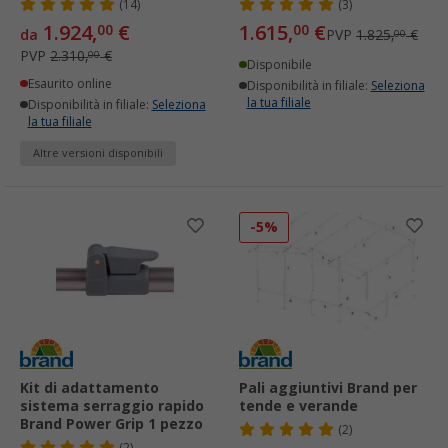
(14)
(3)
1.924,
€
1.615,
€
00
00
da
PVP
1.825,
€
00
PVP
2.310,
€
00
Disponibile
Esaurito online
Disponibilità in filiale:
Seleziona
la tua filiale
Disponibilità in filiale:
Seleziona
la tua filiale
Altre versioni disponibili
-5%
Kit di adattamento
Pali aggiuntivi Brand per
sistema serraggio rapido
tende e verande
Brand Power Grip 1 pezzo
(2)