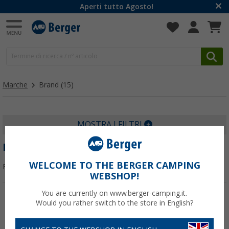
Aperti tutto Agosto!
Marche
Brand
(15)
MOSTRA I FILTRI
BRAND
WELCOME TO THE BERGER CAMPING
Filtrare per:
WEBSHOP!
You are currently on www.berger-camping.it.
Would you rather switch to the store in English?
-8%