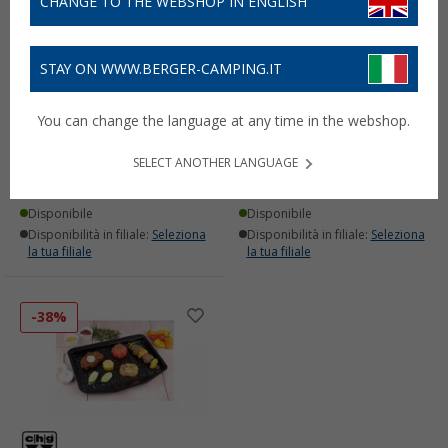
CHANGE TO THE WEBSHOP IN ENGLISH
STAY ON WWW.BERGER-CAMPING.IT
Burriera per frigo CHG
Set stampi Marie per
You can change the language at any time in the webshop.
torte a strati 3 pezzi
(4)
(1)
SELECT ANOTHER LANGUAGE
7,
€
7,
€
99
99
Disponibile
Disponibile
Disponibilità in filiale:
Seleziona
Disponibilità in filiale:
Seleziona
la tua filiale
la tua filiale
-38%