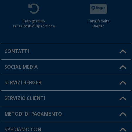
Reso gratuito
Carta fedeltà
senza costi di spedizione
Berger
CONTATTI
Orari di apertura del servizio:
SOCIAL MEDIA
Lun. - Ven.: 08:00 - 17:00
SERVIZI BERGER
Hai una domanda?
SERVIZIO CLIENTI
Diventare rivenditori
Il mio Account
METODI DI PAGAMENTO
Informazioni sulla spedizione
I miei Preferiti
Resi
SPEDIAMO CON