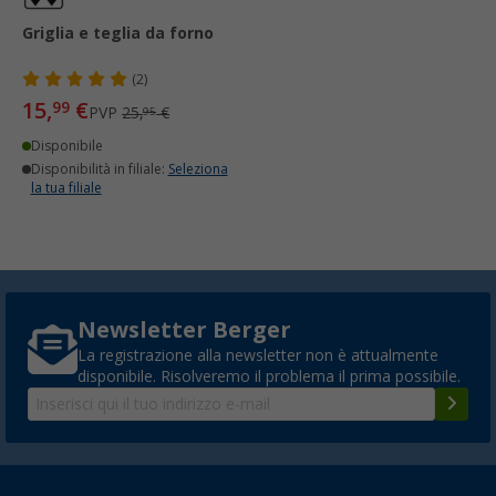
Griglia e teglia da forno
(2)
15,
€
99
PVP
25,
€
95
Disponibile
Disponibilità in filiale:
Seleziona
la tua filiale
Newsletter Berger
La registrazione alla newsletter non è attualmente
disponibile. Risolveremo il problema il prima possibile.