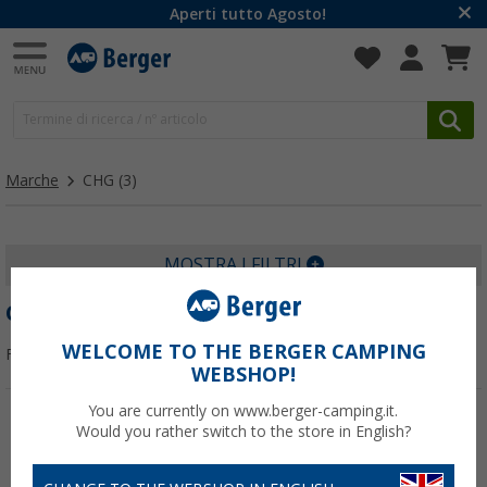
Aperti tutto Agosto!
Marche
CHG
(3)
MOSTRA I FILTRI
CHG
WELCOME TO THE BERGER CAMPING
Filtrare per:
WEBSHOP!
You are currently on www.berger-camping.it.
Would you rather switch to the store in English?