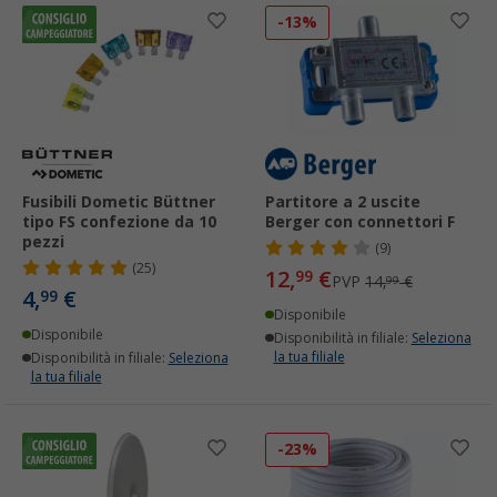
-13%
Fusibili Dometic Büttner
Partitore a 2 uscite
tipo FS confezione da 10
Berger con connettori F
pezzi
(9)
(25)
12,
€
99
PVP
14,
€
99
4,
€
99
Disponibile
Disponibile
Disponibilità in filiale:
Seleziona
la tua filiale
Disponibilità in filiale:
Seleziona
la tua filiale
-23%