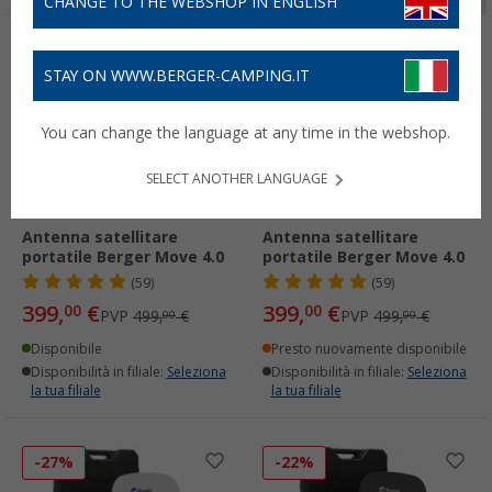
CHANGE TO THE WEBSHOP IN ENGLISH
-20%
-20%
STAY ON WWW.BERGER-CAMPING.IT
You can change the language at any time in the webshop.
SELECT ANOTHER LANGUAGE
Antenna satellitare
Antenna satellitare
portatile Berger Move 4.0
portatile Berger Move 4.0
(59)
(59)
399,
€
399,
€
00
00
PVP
499,
€
PVP
499,
€
00
00
Disponibile
Presto nuovamente disponibile
Disponibilità in filiale:
Seleziona
Disponibilità in filiale:
Seleziona
la tua filiale
la tua filiale
-27%
-22%