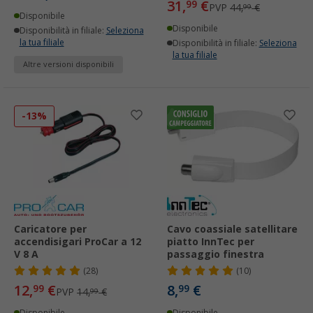
31,
€
99
PVP
44,
€
99
Disponibile
Disponibile
Disponibilità in filiale:
Seleziona
la tua filiale
Disponibilità in filiale:
Seleziona
la tua filiale
Altre versioni disponibili
-13%
Caricatore per
Cavo coassiale satellitare
accendisigari ProCar a 12
piatto InnTec per
V 8 A
passaggio finestra
(28)
(10)
12,
€
8,
€
99
99
PVP
14,
€
99
Disponibile
Disponibile