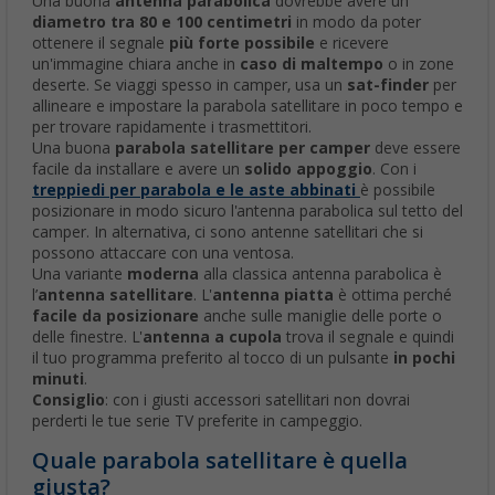
Una buona
antenna parabolica
dovrebbe avere un
diametro tra 80 e 100 centimetri
in modo da poter
ottenere il segnale
più forte possibile
e ricevere
un'immagine chiara anche in
caso di maltempo
o in zone
deserte. Se viaggi spesso in camper, usa un
sat-finder
per
allineare e impostare la parabola satellitare in poco tempo e
per trovare rapidamente i trasmettitori.
Una buona
parabola satellitare per camper
deve essere
facile da installare e avere un
solido appoggio
. Con i
treppiedi per parabola e le aste abbinati
è possibile
posizionare in modo sicuro l'antenna parabolica sul tetto del
camper. In alternativa, ci sono antenne satellitari che si
possono attaccare con una ventosa.
Una variante
moderna
alla classica antenna parabolica è
l’
antenna satellitare
. L'
antenna piatta
è ottima perché
facile da posizionare
anche sulle maniglie delle porte o
delle finestre. L'
antenna a cupola
trova il segnale e quindi
il tuo programma preferito al tocco di un pulsante
in pochi
minuti
.
Consiglio
: con i giusti accessori satellitari
non dovrai
perderti le tue serie TV preferite in campeggio.
Quale parabola satellitare è quella
giusta?