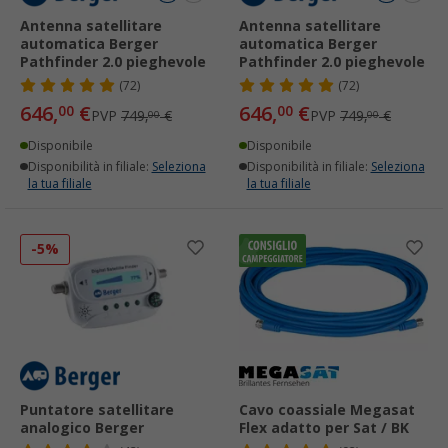
Antenna satellitare
Antenna satellitare
automatica Berger
automatica Berger
Pathfinder 2.0 pieghevole
Pathfinder 2.0 pieghevole
(72)
(72)
646,
€
646,
€
00
00
PVP
749,
€
PVP
749,
€
00
00
Disponibile
Disponibile
Disponibilità in filiale:
Seleziona
Disponibilità in filiale:
Seleziona
la tua filiale
la tua filiale
-5%
Puntatore satellitare
Cavo coassiale Megasat
analogico Berger
Flex adatto per Sat / BK