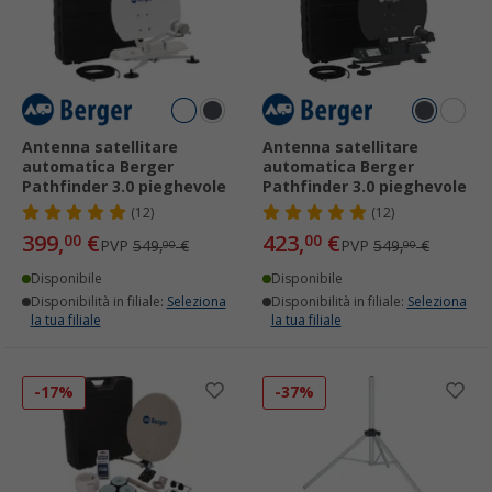
Antenna satellitare
Antenna satellitare
automatica Berger
automatica Berger
Pathfinder 3.0 pieghevole
Pathfinder 3.0 pieghevole
(12)
(12)
399,
€
423,
€
00
00
PVP
549,
€
PVP
549,
€
00
00
Disponibile
Disponibile
Disponibilità in filiale:
Seleziona
Disponibilità in filiale:
Seleziona
la tua filiale
la tua filiale
-17%
-37%