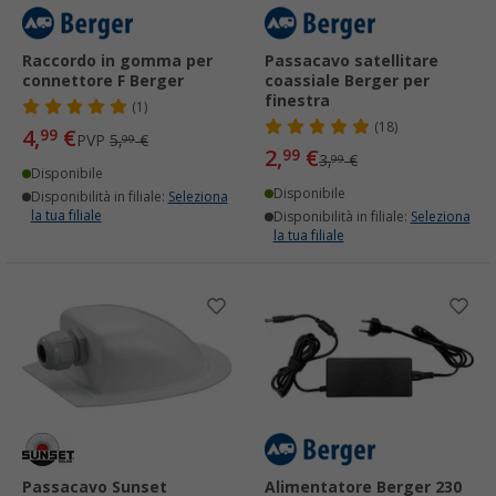
Raccordo in gomma per
Passacavo satellitare
connettore F Berger
coassiale Berger per
finestra
(1)
(18)
4,
€
99
PVP
5,
€
99
2,
€
99
3,
€
99
Disponibile
Disponibile
Disponibilità in filiale:
Seleziona
la tua filiale
Disponibilità in filiale:
Seleziona
la tua filiale
Passacavo Sunset
Alimentatore Berger 230