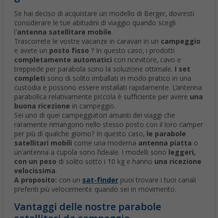
Se hai deciso di acquistare un modello di Berger, dovresti
considerare le tue abitudini di viaggio quando scegli
l'
antenna satellitare mobile
.
Trascorrete le vostre vacanze in caravan in un
campeggio
e avete un
posto fisso
? In questo caso, i prodotti
completamente automatici
con ricevitore, cavo e
treppiede per parabola sono la soluzione ottimale.
I set
completi
sono di solito imballati in modo pratico in una
custodia e possono essere installati rapidamente. L’antenna
parabolica relativamente piccola è sufficiente per avere
una
buona ricezione
in campeggio.
Sei uno di quei campeggiatori amanti dei viaggi che
raramente rimangono nello stesso posto con il loro camper
per più di qualche giorno? In questo caso,
le parabole
satellitari mobili
come una moderna
antenna piatta
o
un'antenna a cupola sono l’ideale. I modelli sono
leggeri,
con un peso
di solito sotto i 10 kg e hanno
una ricezione
velocissima
.
A proposito:
con un
sat-finder
puoi trovare i tuoi canali
preferiti più velocemente quando sei in movimento.
Vantaggi delle nostre parabole