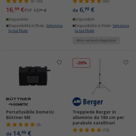
(43)
(92)
16,
€
6,
€
99
99
PVP
17,
€
da
99
Disponibile
Disponibile
Disponibilità in filiale:
Seleziona
Disponibilità in filiale:
Seleziona
la tua filiale
la tua filiale
Altre versioni disponibili
-28%
Portafusibile Dometic
Treppiede Berger in
Büttner ME
alluminio da 180 cm per
parabole satellitari
(3)
(73)
14,
€
99
da