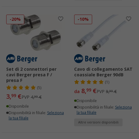
-20%
-10%
Set di 2 connettori per
Cavo di collegamento SAT
cavi Berger presa F /
coassiale Berger 90dB
presa F
(1)
(5)
8,
€
99
da
PVP
9,
€
99
3,
€
99
PVP
4,
€
99
Disponibile
Disponibile
Disponibilità in filiale:
Seleziona
la tua filiale
Disponibilità in filiale:
Seleziona
la tua filiale
Altre versioni disponibili