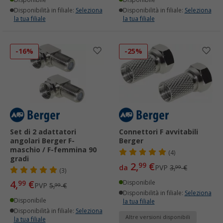
Disponibilità in filiale:
Seleziona
Disponibilità in filiale:
Seleziona
la tua filiale
la tua filiale
-16%
-25%
Set di 2 adattatori
Connettori F avvitabili
angolari Berger F-
Berger
maschio / F-femmina 90
(4)
gradi
2,
€
99
da
PVP
3,
€
99
(3)
4,
€
99
Disponibile
PVP
5,
€
99
Disponibilità in filiale:
Seleziona
Disponibile
la tua filiale
Disponibilità in filiale:
Seleziona
Altre versioni disponibili
la tua filiale