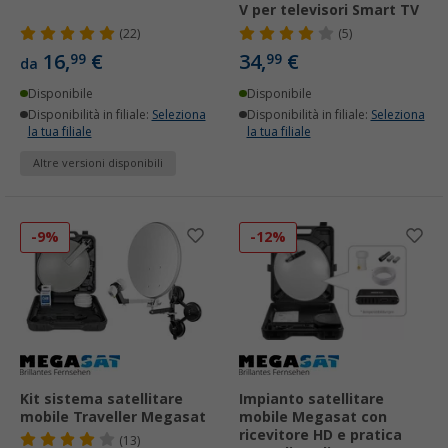
V per televisori Smart TV
(22)
(5)
16,
€
34,
€
99
99
da
Disponibile
Disponibile
Disponibilità in filiale:
Seleziona
Disponibilità in filiale:
Seleziona
la tua filiale
la tua filiale
Altre versioni disponibili
-9%
-12%
Kit sistema satellitare
Impianto satellitare
mobile Traveller Megasat
mobile Megasat con
ricevitore HD e pratica
(13)