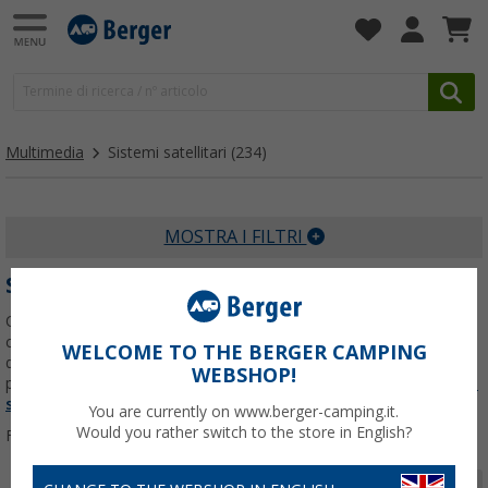
Multimedia
Sistemi satellitari
(234)
MOSTRA I FILTRI
SISTEMI SATELLITARI
Quando si viaggia, ci si dedica soprattutto al relax e alle persone
che viaggiano con noi. Ma anche durante il viaggio in camper non
WELCOME TO THE BERGER CAMPING
devi fare a meno delle tue serie e dei tuoi programmi sportivi
WEBSHOP!
preferiti. Da Berger Camping troverai
Per saperne di più su
Sistemi
satellitari
...
You are currently on www.berger-camping.it.
Would you rather switch to the store in English?
Filtrare per:
Pagina 1 da 8