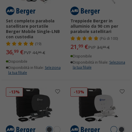
Set completo parabola
Treppiede Berger in
satellitare portatile
alluminio da 90 cm per
Berger Mobile Single-LNB
parabole satellitari
con custodia
(
Più di
100)
(19)
21,
€
99
PVP
34,
€
99
36,
€
99
PVP
44,
€
99
Disponibile
Disponibile
Disponibilità in filiale:
Seleziona
la tua filiale
Disponibilità in filiale:
Seleziona
la tua filiale
-13%
-13%