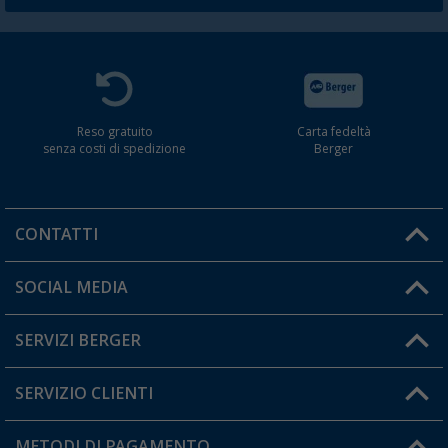
Reso gratuito
Carta fedeltà
senza costi di spedizione
Berger
CONTATTI
Orari di apertura del servizio:
SOCIAL MEDIA
Lun. - Ven.: 08:00 - 17:00
SERVIZI BERGER
Hai una domanda?
SERVIZIO CLIENTI
Diventare rivenditori
Il mio Account
METODI DI PAGAMENTO