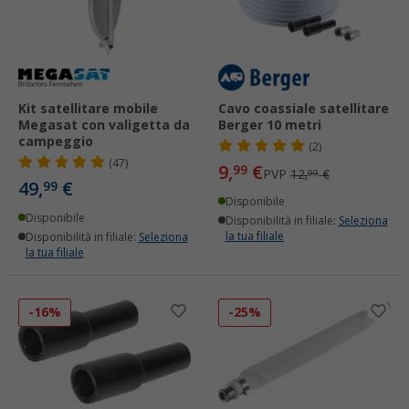
Kit satellitare mobile
Cavo coassiale satellitare
Megasat con valigetta da
Berger 10 metri
campeggio
(2)
(47)
9,
€
99
PVP
12,
€
99
49,
€
99
Disponibile
Disponibile
Disponibilità in filiale:
Seleziona
la tua filiale
Disponibilità in filiale:
Seleziona
la tua filiale
-16%
-25%