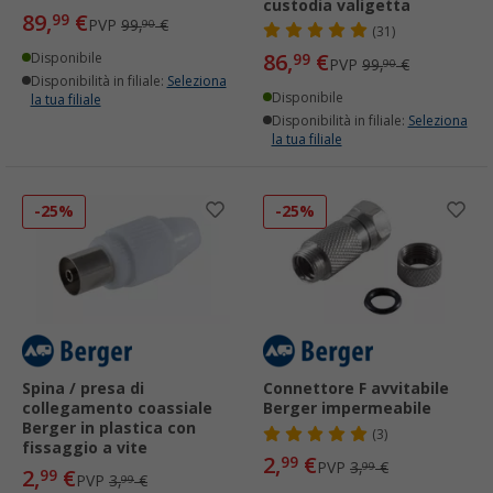
custodia valigetta
89,
€
99
PVP
99,
€
90
(31)
86,
€
Disponibile
99
PVP
99,
€
90
Disponibilità in filiale:
Seleziona
Disponibile
la tua filiale
Disponibilità in filiale:
Seleziona
la tua filiale
-25%
-25%
Spina / presa di
Connettore F avvitabile
collegamento coassiale
Berger impermeabile
Berger in plastica con
(3)
fissaggio a vite
2,
€
99
PVP
3,
€
99
2,
€
99
PVP
3,
€
99