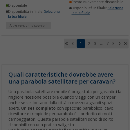
Presto nuovamente disponibile
Disponibile
Disponibilità in filiale:
Seleziona
Disponibilità in filiale:
Seleziona
la tua filiale
la tua filiale
Altre versioni disponibili
1
2
3
...
7
8
Quali caratteristiche dovrebbe avere
una parabola satellitare per caravan?
Una parabola satellitare mobile è progettata per garantirti la
migliore ricezione possibile quando viaggi con un camper,
anche se sei lontano dalla città in mezzo a grandi spazi
aperti. Un
set completo
con specchio parabolico, cavo,
ricevitore e treppiede per parabola è il preferito di molti
campeggiatori. Queste parabole satellitari
sono di solito
disponibili con una pratica valigetta.