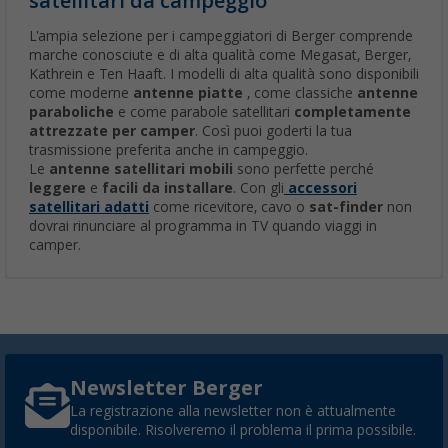
satellitari da campeggio
L'ampia selezione per i campeggiatori di Berger comprende
marche conosciute e di alta qualità come Megasat, Berger,
Kathrein e Ten Haaft. I modelli di alta qualità sono disponibili
come moderne
antenne piatte
, come classiche
antenne
paraboliche
e come parabole satellitari
completamente
attrezzate per camper
. Così puoi goderti la tua
trasmissione preferita anche in campeggio.
Le
antenne satellitari mobili
sono perfette perché
leggere
e
facili da installare
. Con gli
accessori
satellitari adatti
come ricevitore, cavo o
sat-finder
non
dovrai rinunciare al programma in TV quando viaggi in
camper.
Newsletter Berger
La registrazione alla newsletter non è attualmente
disponibile. Risolveremo il problema il prima possibile.