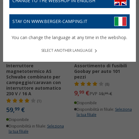
CHANGE TO THE WEBSHOP IN ENGLISH
-50%
STAY ON WWW.BERGER-CAMPING.IT
You can change the language at any time in the webshop.
SELECT ANOTHER LANGUAGE
Interruttore
Assortimento di fusibili
magnetotermico AS
Goobay per auto 101
Schwabe combinato per
pezzi
campeggio/caravan con
(8)
interruttore automatico
9,
€
99
230 V / 16 A
PVP
19,
€
99
(1)
Disponibile
59,
€
99
Disponibilità in filiale:
Seleziona
la tua filiale
Disponibile
Disponibilità in filiale:
Seleziona
la tua filiale