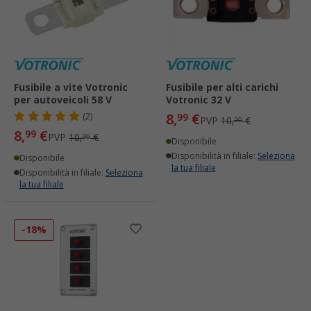
Fusibile a vite Votronic
Fusibile per alti carichi
per autoveicoli 58 V
Votronic 32 V
8,
€
(2)
99
PVP
10,
€
20
8,
€
99
PVP
10,
€
20
Disponibile
Disponibilità in filiale:
Seleziona
Disponibile
la tua filiale
Disponibilità in filiale:
Seleziona
la tua filiale
-18%