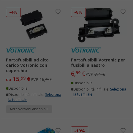
-4%
-8%
Portafusibili ad alto
Portafusibili Votronic per
carico Votronic con
fusibili a nastro
coperchio
6,
€
99
PVP
7,
€
60
15,
€
99
da
PVP
16,
€
70
Disponibile
Disponibile
Disponibilità in filiale:
Seleziona
la tua filiale
Disponibilità in filiale:
Seleziona
la tua filiale
Altre versioni disponibili
-19%