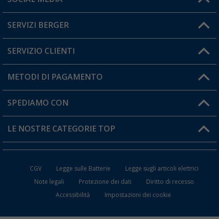
Lun. - Ven.: 08:00 - 17:00
SERVIZI BERGER
Hai una domanda?
SERVIZIO CLIENTI
Diventare rivenditori
Il mio Account
METODI DI PAGAMENTO
Informazioni sulla spedizione
I miei Preferiti
Resi
SPEDIAMO CON
Carta fedeltà Berger
Stato del mio ordine
LE NOSTRE CATEGORIE TOP
FAQ e Contatti
Accessori per Caravan e Camper
CGV
Legge sulle Batterie
Legge sugli articoli elettrici
WC da Campeggio
Note legali
Protezione dei dati
Diritto di recesso
Accessibilità
Impostazioni dei cookie
Mobili per il Campeggio