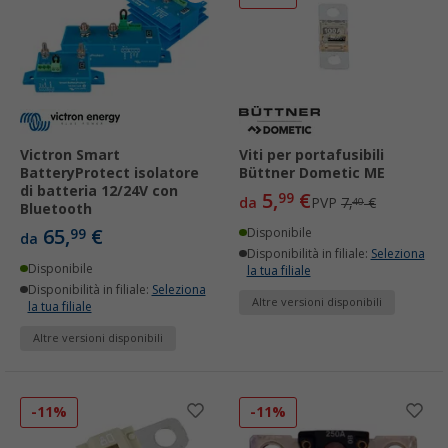
Victron Smart
Viti per portafusibili
BatteryProtect isolatore
Büttner Dometic ME
di batteria 12/24V con
5,
€
99
da
PVP
7,
€
40
Bluetooth
65,
€
99
Disponibile
da
Disponibilità in filiale:
Seleziona
Disponibile
la tua filiale
Disponibilità in filiale:
Seleziona
Altre versioni disponibili
la tua filiale
Altre versioni disponibili
-11%
-11%