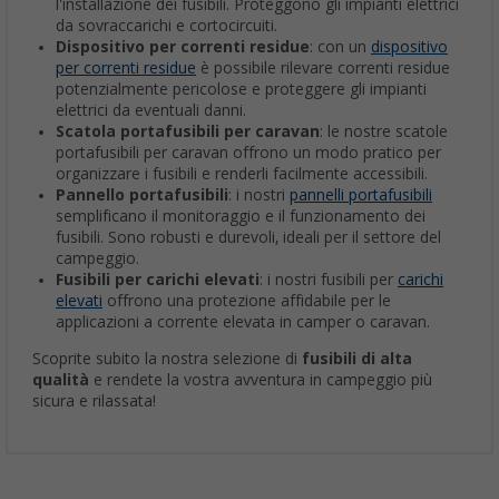
l'installazione dei fusibili. Proteggono gli impianti elettrici
da sovraccarichi e cortocircuiti.
Dispositivo per correnti residue
: con un
dispositivo
per correnti residue
è possibile rilevare correnti residue
potenzialmente pericolose e proteggere gli impianti
elettrici da eventuali danni.
Scatola portafusibili per caravan
: le nostre scatole
portafusibili per caravan offrono un modo pratico per
organizzare i fusibili e renderli facilmente accessibili.
Pannello portafusibili
: i nostri
pannelli portafusibili
semplificano il monitoraggio e il funzionamento dei
fusibili. Sono robusti e durevoli, ideali per il settore del
campeggio.
Fusibili per carichi elevati
: i nostri fusibili per
carichi
elevati
offrono una protezione affidabile per le
applicazioni a corrente elevata in camper o caravan.
Scoprite subito la nostra selezione di
fusibili di alta
qualità
e rendete la vostra avventura in campeggio più
sicura e rilassata!