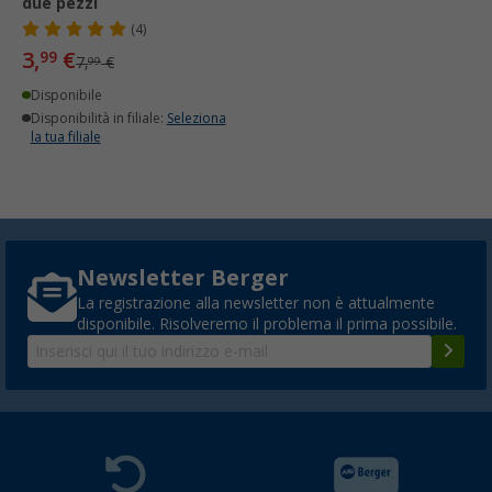
due pezzi
(4)
3,
€
99
7,
€
99
Disponibile
Disponibilità in filiale:
Seleziona
la tua filiale
Newsletter Berger
La registrazione alla newsletter non è attualmente
disponibile. Risolveremo il problema il prima possibile.