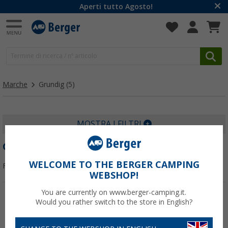
Aperti tutto Agosto!
Marche
Grundig
(5)
MOSTRA I FILTRI
GRUNDIG
WELCOME TO THE BERGER CAMPING
Filtrare per:
WEBSHOP!
You are currently on www.berger-camping.it.
Would you rather switch to the store in English?
-50%