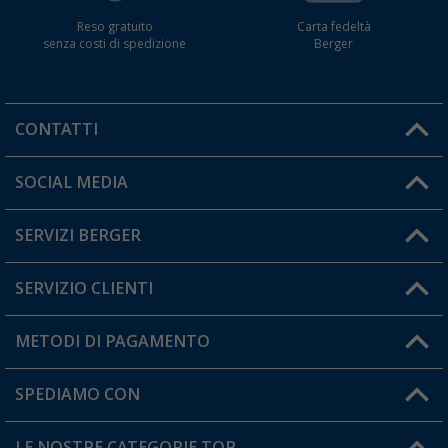
Reso gratuito
Carta fedeltà
senza costi di spedizione
Berger
CONTATTI
Orari di apertura del servizio:
SOCIAL MEDIA
Lun. - Ven.: 08:00 - 17:00
SERVIZI BERGER
Hai una domanda?
SERVIZIO CLIENTI
Diventare rivenditori
Il mio Account
METODI DI PAGAMENTO
Informazioni sulla spedizione
I miei Preferiti
Resi
SPEDIAMO CON
Carta fedeltà Berger
Stato del mio ordine
LE NOSTRE CATEGORIE TOP