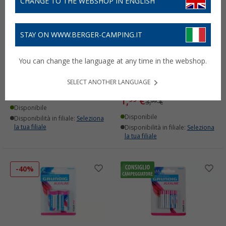
CHANGE TO THE WEBSHOP IN ENGLISH
STAY ON WWW.BERGER-CAMPING.IT
Set di luci solari Grundig
Batterie alcalina AA 1,5 V
You can change the language at any time in the webshop.
in acciaio inox 10 pezzi
/ 2100 mAh Grundig
Mignon quattro pezzi
(1)
SELECT ANOTHER LANGUAGE
(10)
9,
€
99
1,
€
99
3,
€
99
Disponibile
Disponibile
Disponibilità in filiale:
Seleziona
la tua filiale
Disponibilità in filiale:
Seleziona
la tua filiale
-40%