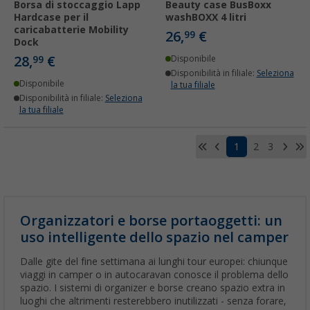
Borsa di stoccaggio Lapp
Beauty case BusBoxx
Hardcase per il
washBOXX 4 litri
caricabatterie Mobility
26,
€
99
Dock
28,
€
99
Disponibile
Disponibilità in filiale:
Seleziona
Disponibile
la tua filiale
Disponibilità in filiale:
Seleziona
la tua filiale
1
2
3
Organizzatori e borse portaoggetti: un
uso intelligente dello spazio nel camper
Dalle gite del fine settimana ai lunghi tour europei: chiunque
viaggi in camper o in autocaravan conosce il problema dello
spazio. I sistemi di organizer e borse creano spazio extra in
luoghi che altrimenti resterebbero inutilizzati - senza forare,