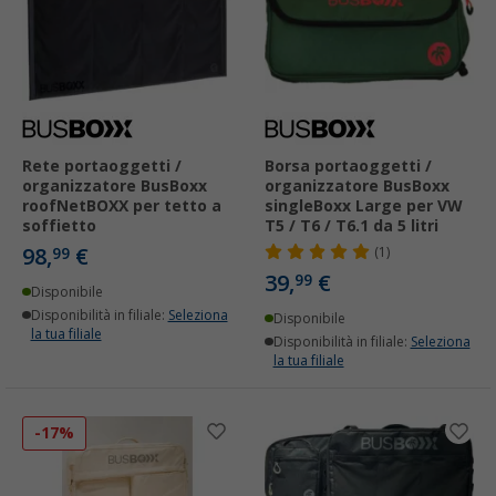
Rete portaoggetti /
Borsa portaoggetti /
organizzatore BusBoxx
organizzatore BusBoxx
roofNetBOXX per tetto a
singleBoxx Large per VW
soffietto
T5 / T6 / T6.1 da 5 litri
98,
€
99
(1)
39,
€
99
Disponibile
Disponibilità in filiale:
Seleziona
Disponibile
la tua filiale
Disponibilità in filiale:
Seleziona
la tua filiale
-17%