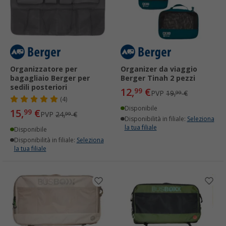
Organizzatore per
Organizer da viaggio
bagagliaio Berger per
Berger Tinah 2 pezzi
sedili posteriori
12,
€
99
PVP
19,
€
99
(4)
Disponibile
15,
€
99
PVP
24,
€
99
Disponibilità in filiale:
Seleziona
la tua filiale
Disponibile
Disponibilità in filiale:
Seleziona
la tua filiale