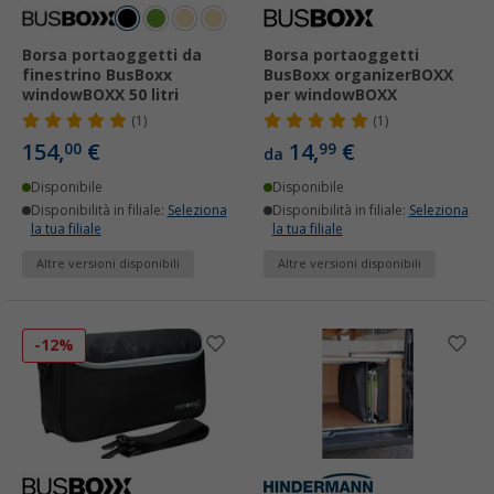
Borsa portaoggetti da
Borsa portaoggetti
finestrino BusBoxx
BusBoxx organizerBOXX
windowBOXX 50 litri
per windowBOXX
(1)
(1)
154,
€
14,
€
00
99
da
Disponibile
Disponibile
Disponibilità in filiale:
Seleziona
Disponibilità in filiale:
Seleziona
la tua filiale
la tua filiale
Altre versioni disponibili
Altre versioni disponibili
-12%