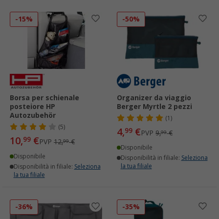
-15%
-50%
Borsa per schienale
Organizer da viaggio
posteiore HP
Berger Myrtle 2 pezzi
Autozubehör
(1)
(5)
4,
€
99
PVP
9,
€
99
10,
€
99
PVP
12,
€
99
Disponibile
Disponibile
Disponibilità in filiale:
Seleziona
la tua filiale
Disponibilità in filiale:
Seleziona
la tua filiale
-36%
-35%