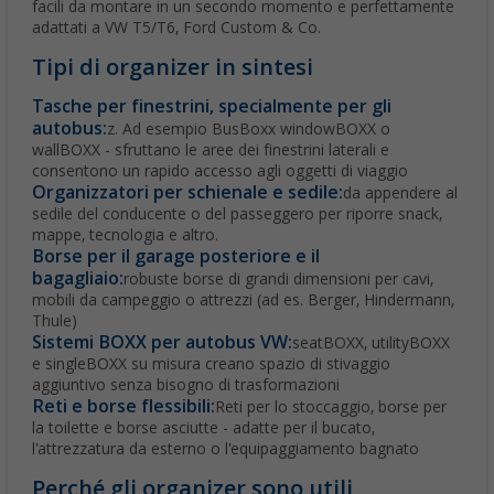
facili da montare in un secondo momento e perfettamente
adattati a VW T5/T6, Ford Custom & Co.
Tipi di organizer in sintesi
Tasche per finestrini, specialmente per gli
autobus:
z. Ad esempio BusBoxx windowBOXX o
wallBOXX - sfruttano le aree dei finestrini laterali e
consentono un rapido accesso agli oggetti di viaggio
Organizzatori per schienale e sedile:
da appendere al
sedile del conducente o del passeggero per riporre snack,
mappe, tecnologia e altro.
Borse per il garage posteriore e il
bagagliaio:
robuste borse di grandi dimensioni per cavi,
mobili da campeggio o attrezzi (ad es. Berger, Hindermann,
Thule)
Sistemi BOXX per autobus VW:
seatBOXX, utilityBOXX
e singleBOXX su misura creano spazio di stivaggio
aggiuntivo senza bisogno di trasformazioni
Reti e borse flessibili:
Reti per lo stoccaggio, borse per
la toilette e borse asciutte - adatte per il bucato,
l'attrezzatura da esterno o l'equipaggiamento bagnato
Perché gli organizer sono utili