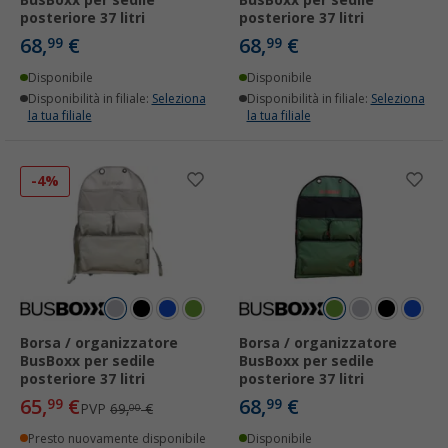
posteriore 37 litri
posteriore 37 litri
68,
€
68,
€
99
99
Disponibile
Disponibile
Disponibilità in filiale:
Seleziona
Disponibilità in filiale:
Seleziona
la tua filiale
la tua filiale
-4%
Borsa / organizzatore
Borsa / organizzatore
BusBoxx per sedile
BusBoxx per sedile
posteriore 37 litri
posteriore 37 litri
65,
€
68,
€
99
99
PVP
69,
€
00
Presto nuovamente disponibile
Disponibile