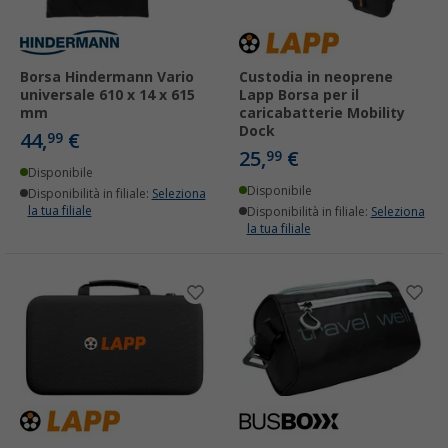
Borsa Hindermann Vario
Custodia in neoprene
universale 610 x 14 x 615
Lapp Borsa per il
mm
caricabatterie Mobility
Dock
44,
€
99
25,
€
99
Disponibile
Disponibile
Disponibilità in filiale:
Seleziona
la tua filiale
Disponibilità in filiale:
Seleziona
la tua filiale