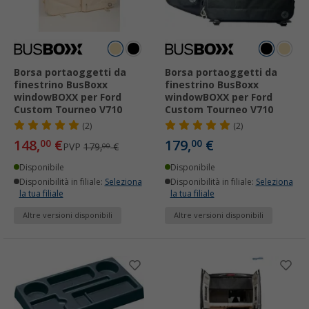
Borsa portaoggetti da
Borsa portaoggetti da
finestrino BusBoxx
finestrino BusBoxx
windowBOXX per Ford
windowBOXX per Ford
Custom Tourneo V710
Custom Tourneo V710
(2)
(2)
148,
€
179,
€
00
00
PVP
179,
€
00
Disponibile
Disponibile
Disponibilità in filiale:
Seleziona
Disponibilità in filiale:
Seleziona
la tua filiale
la tua filiale
Altre versioni disponibili
Altre versioni disponibili