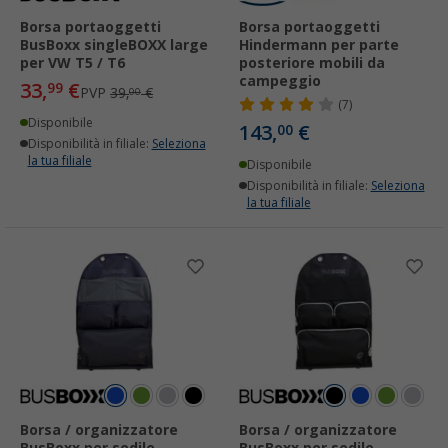
Borsa portaoggetti
Borsa portaoggetti
BusBoxx singleBOXX large
Hindermann per parte
per VW T5 / T6
posteriore mobili da
campeggio
33,
€
99
PVP
39,
€
00
(7)
Disponibile
143,
€
00
Disponibilità in filiale:
Seleziona
la tua filiale
Disponibile
Disponibilità in filiale:
Seleziona
la tua filiale
Borsa / organizzatore
Borsa / organizzatore
BusBoxx per sedile
BusBoxx per sedile