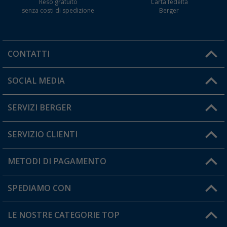
Reso gratuito
Carta fedeltà
senza costi di spedizione
Berger
CONTATTI
Orari di apertura del servizio:
SOCIAL MEDIA
Lun. - Ven.: 08:00 - 17:00
SERVIZI BERGER
Hai una domanda?
SERVIZIO CLIENTI
Diventare rivenditori
Il mio Account
METODI DI PAGAMENTO
Informazioni sulla spedizione
I miei Preferiti
Resi
SPEDIAMO CON
Carta fedeltà Berger
Stato del mio ordine
LE NOSTRE CATEGORIE TOP