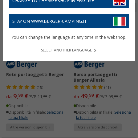
CHANGE TO THE WEBSHOP IN ENGLISH
Pagina 1 da 3
STAY ON WWW.BERGER-CAMPING.IT
-16%
-50%
You can change the language at any time in the webshop.
SELECT ANOTHER LANGUAGE
Rete portaoggetti Berger
Borsa portaoggetti
Berger Allesia
(18)
(41)
9,
€
49,
€
99
99
da
PVP
11,
€
da
PVP
99,
€
99
99
Disponibile
Disponibile
Disponibilità in filiale:
Seleziona
Disponibilità in filiale:
Seleziona
la tua filiale
la tua filiale
Altre versioni disponibili
Altre versioni disponibili