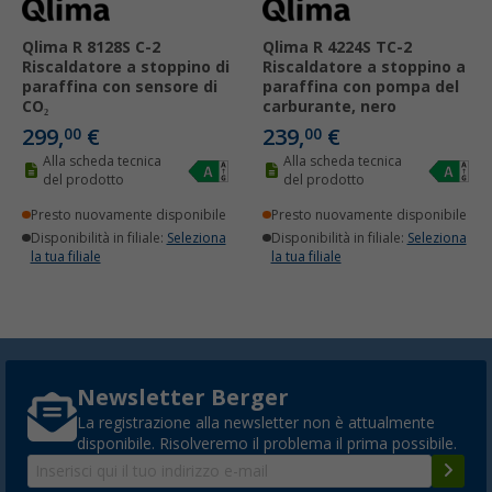
Qlima R 8128S C-2
Qlima R 4224S TC-2
Riscaldatore a stoppino di
Riscaldatore a stoppino a
paraffina con sensore di
paraffina con pompa del
CO₂
carburante, nero
299,
€
239,
€
00
00
Alla scheda tecnica
Alla scheda tecnica
del prodotto
del prodotto
Presto nuovamente disponibile
Presto nuovamente disponibile
Disponibilità in filiale:
Seleziona
Disponibilità in filiale:
Seleziona
la tua filiale
la tua filiale
Newsletter Berger
La registrazione alla newsletter non è attualmente
disponibile. Risolveremo il problema il prima possibile.