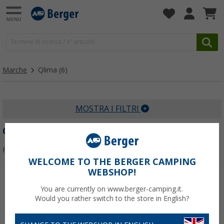
Marche
Qlima
(6)
MOSTRA I FILTRI
QLIMA
Filtrare per:
WELCOME TO THE BERGER CAMPING
WEBSHOP!
-10%
You are currently on www.berger-camping.it.
Would you rather switch to the store in English?