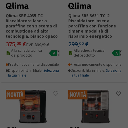
Qlima SRE 4035 TC
Qlima SRE 3631 TC-2
Riscaldatore laser a
Riscaldatore laser a
paraffina con sistema di
paraffina con funzione
combustione ad alta
timer e modalità di
tecnologia, bianco opaco
risparmio energetico
375,
€
299,
€
00
00
PVP
399,
€
00
Alla scheda tecnica
Alla scheda tecnica
del prodotto
del prodotto
Presto nuovamente disponibile
Presto nuovamente disponibile
Disponibilità in filiale:
Seleziona
Disponibilità in filiale:
Seleziona
la tua filiale
la tua filiale