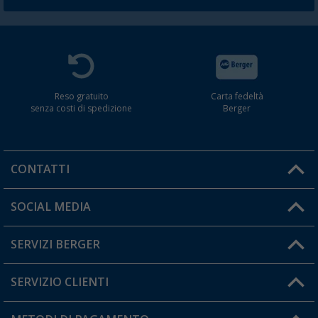
Reso gratuito
Carta fedeltà
senza costi di spedizione
Berger
CONTATTI
Orari di apertura del servizio:
SOCIAL MEDIA
Lun. - Ven.: 08:00 - 17:00
SERVIZI BERGER
Hai una domanda?
SERVIZIO CLIENTI
Diventare rivenditori
Il mio Account