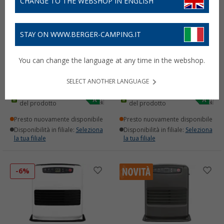
CHANGE TO THE WEBSHOP IN ENGLISH
STAY ON WWW.BERGER-CAMPING.IT
Qlima SRE 9046 TC
Qlima SRE 8040 TC
Riscaldatore laser a
Riscaldatore laser a
You can change the language at any time in the webshop.
paraffina, bianco opaco,
paraffina con funzione
4,65 kW
timer, colore argento
479,
€
395,
€
SELECT ANOTHER LANGUAGE
00
00
PVP
439,
€
00
Alla scheda tecnica
Alla scheda tecnica
del prodotto
del prodotto
Presto nuovamente disponibile
Presto nuovamente disponibile
Disponibilità in filiale:
Seleziona
Disponibilità in filiale:
Seleziona
la tua filiale
la tua filiale
-6%