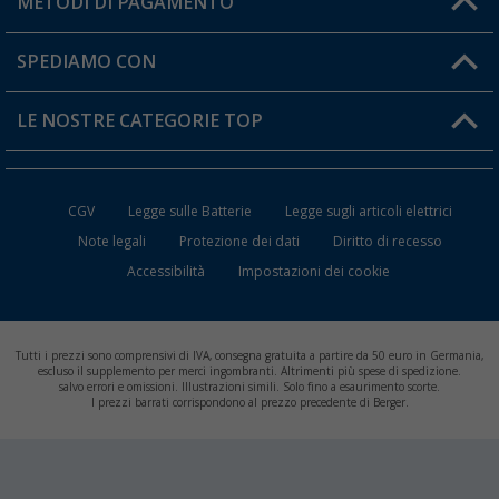
METODI DI PAGAMENTO
Informazioni sulla spedizione
I miei Preferiti
Resi
SPEDIAMO CON
Carta fedeltà Berger
Stato del mio ordine
LE NOSTRE CATEGORIE TOP
FAQ e Contatti
Accessori per Caravan e Camper
CGV
Legge sulle Batterie
Legge sugli articoli elettrici
WC da Campeggio
Note legali
Protezione dei dati
Diritto di recesso
Accessibilità
Impostazioni dei cookie
Mobili per il Campeggio
Frigo Portatili
Tutti i prezzi sono comprensivi di IVA, consegna gratuita a partire da 50 euro in Germania,
Climatizzatori per Camper
escluso il supplemento per merci ingombranti. Altrimenti più spese di spedizione.
salvo errori e omissioni. Illustrazioni simili. Solo fino a esaurimento scorte.
I prezzi barrati corrispondono al prezzo precedente di Berger.
Batterie