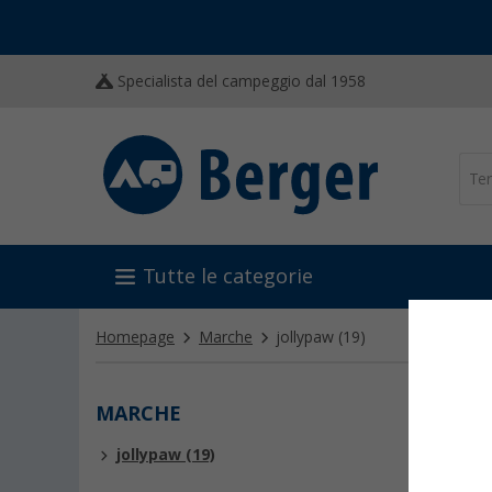
Specialista del campeggio dal 1958
Tutte le categorie
Homepage
Marche
jollypaw
(19)
MARCHE
JOLL
jollypaw (19)