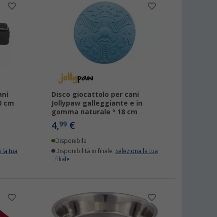
ani
Disco giocattolo per cani
0 cm
Jollypaw galleggiante e in
gomma naturale º 18 cm
4,
€
99
Disponibile
 la tua
Disponibilità in filiale:
Seleziona la tua
filiale