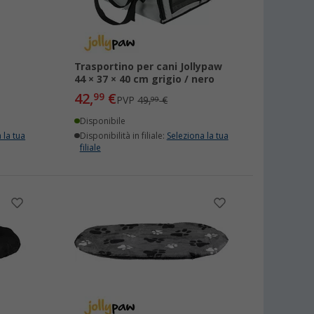
Trasportino per cani Jollypaw
44 × 37 × 40 cm grigio / nero
42,
€
99
PVP
49,
€
99
Disponibile
 la tua
Disponibilità in filiale:
Seleziona la tua
filiale