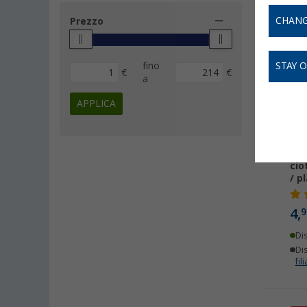
CHANG
Prezzo
fino
STAY 
€
€
a
APPLICA
Bev
cio
/ p
4,
9
Di
Dis
fili