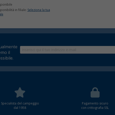
sponibile
ponibilità in filiale:
Seleziona la tua
ale
tualmente
emo il
ssibile.
Specialista del campeggio
Pagamento sicuro
dal 1958
con crittografia SSL