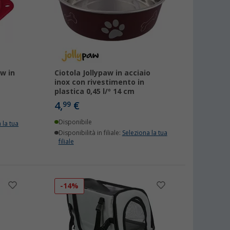
aw in
Ciotola Jollypaw in acciaio
inox con rivestimento in
plastica 0,45 l/º 14 cm
4,
€
99
Disponibile
 la tua
Disponibilità in filiale:
Seleziona la tua
filiale
-14%