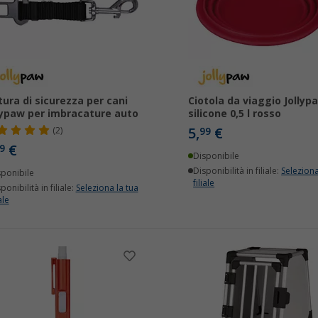
tura di sicurezza per cani
Ciotola da viaggio Jollyp
lypaw per imbracature auto
silicone 0,5 l rosso
5,
€
(2)
99
€
9
Disponibile
Disponibilità in filiale:
Seleziona
sponibile
filiale
ponibilità in filiale:
Seleziona la tua
ale