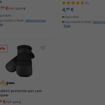
o
(1)
,
€
99
PVP
24,
€
4,
€
99
99
sponibile
Disponibile
ponibilità in filiale:
Seleziona la tua
Disponibilità in filiale:
Seleziona
ale
filiale
16%
valetti protettivi per cani
lypaw
€
9
PVP
5,
€
99