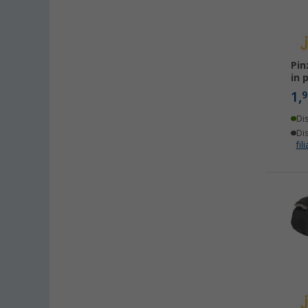
Pin
in 
1,
9
Di
Dis
fili