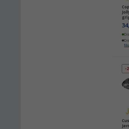
Cop
Jol
gri
34
Di
Dis
fili
-
Cus
Jer