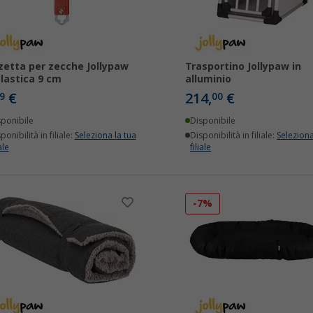
zetta per zecche Jollypaw
Trasportino Jollypaw in
plastica 9 cm
alluminio
€
214,
€
9
00
sponibile
Disponibile
ponibilità in filiale:
Seleziona la tua
Disponibilità in filiale:
Seleziona
ale
filiale
-7%