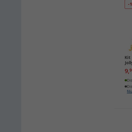
-
Kit
Jol
9,
9
Di
Dis
fili