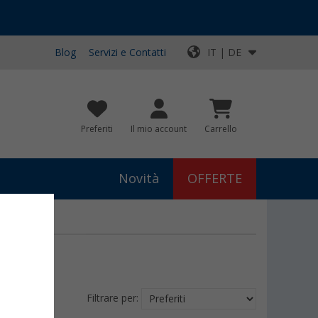
Blog
Servizi e Contatti
IT | DE
Preferiti
Il mio account
Carrello
Novità
OFFERTE
Filtrare per: