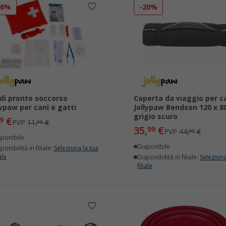
16%
-20%
 di pronto soccorso
Coperta da viaggio per c
lypaw per cani e gatti
Jollypaw Bendson 120 x 8
grigio scuro
€
9
PVP
11,
€
99
35,
€
99
PVP
44,
€
99
sponibile
Disponibile
ponibilità in filiale:
Seleziona la tua
ale
Disponibilità in filiale:
Seleziona
filiale