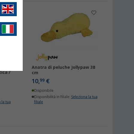
i
Anatra di peluche Jollypaw 38
tica /
cm
m
10,
€
99
Disponibile
Disponibilità in filiale:
Seleziona la tua
 la tua
filiale