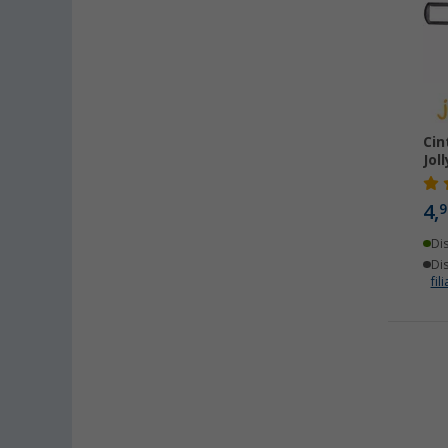
Cin
Jol
4,
9
Di
Dis
fili