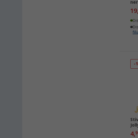
ner
19
Di
Dis
fili
-
Sti
Jol
4,
9