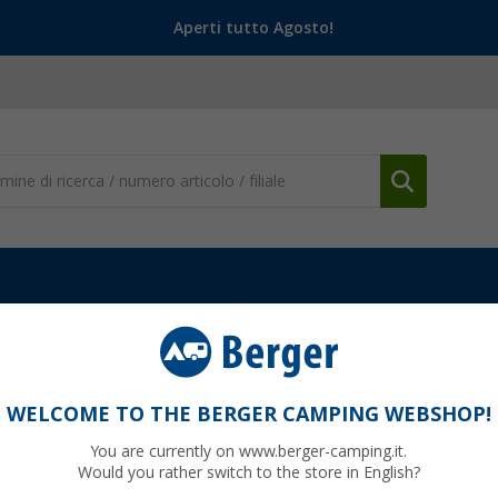
Aperti tutto Agosto!
WELCOME TO THE BERGER CAMPING WEBSHOP!
YPAW
You are currently on www.berger-camping.it.
Would you rather switch to the store in English?