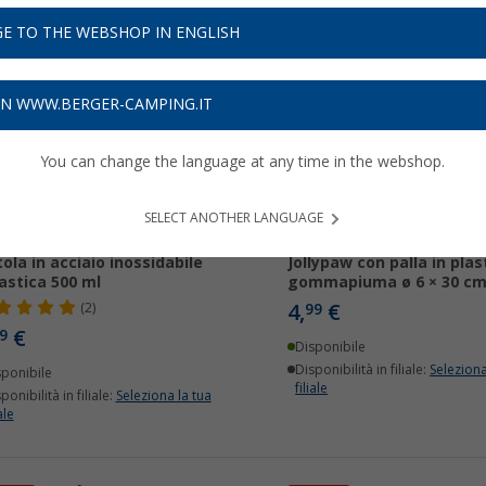
E TO THE WEBSHOP IN ENGLISH
ON WWW.BERGER-CAMPING.IT
You can change the language at any time in the webshop.
SELECT ANOTHER LANGUAGE
erino per cani Jollypaw con
Lancia palline per animal
tola in acciaio inossidabile
Jollypaw con palla in plas
lastica 500 ml
gommapiuma ø 6 × 30 c
4,
€
(2)
99
€
9
Disponibile
Disponibilità in filiale:
Seleziona
sponibile
filiale
ponibilità in filiale:
Seleziona la tua
ale