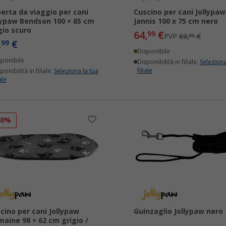
erta da viaggio per cani
Cuscino per cani Jollypaw
lypaw Bendson 100 × 65 cm
Jannis 100 x 75 cm nero
gio scuro
64,
€
99
PVP
69,
€
99
,
€
99
Disponibile
sponibile
Disponibilità in filiale:
Seleziona
filiale
ponibilità in filiale:
Seleziona la tua
ale
20%
cino per cani Jollypaw
Guinzaglio Jollypaw nero
maine 98 × 62 cm grigio /