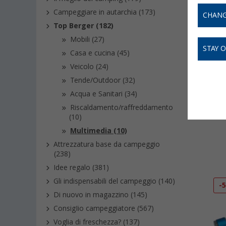
Campeggiare in autarchia (173)
CHANG
Top Berger (182)
Mobili (27)
STAY 
Casa e cucina (45)
Veicolo (24)
Tende/Outdoor (32)
Acqua e Sanitari (34)
Mob
Riscaldamento/raffreddamento
(10)
Multimedia (10)
Attrezzatura base da campeggio
(238)
Idee regalo (381)
Gli indispensabili del campeggio (140)
-
Di nuovo in magazzino (145)
ConsigIio campeggiatore (567)
Voglia di freschezza? (137)