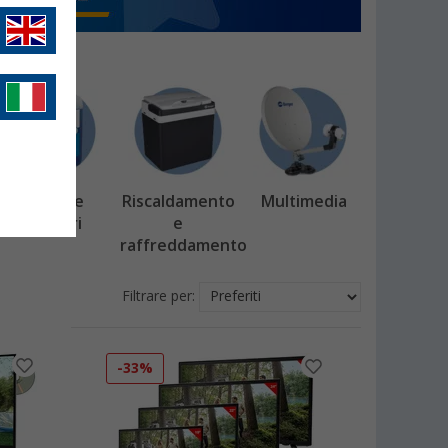
Acque e
Riscaldamento
Multimedia
Sanitari
e
raffreddamento
Filtrare per:
-33%