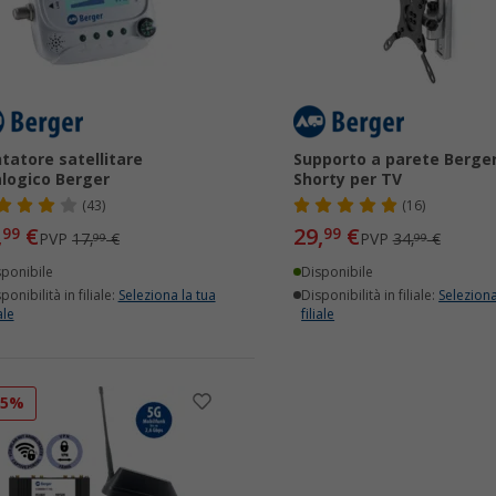
tatore satellitare
Supporto a parete Berge
logico Berger
Shorty per TV
(43)
(16)
,
€
29,
€
99
99
PVP
17,
€
PVP
34,
€
99
99
sponibile
Disponibile
ponibilità in filiale:
Seleziona la tua
Disponibilità in filiale:
Seleziona
ale
filiale
15%