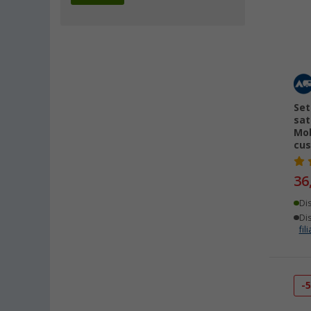
Set
sat
Mob
cus
36
Di
Dis
fili
-