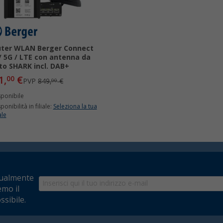
ter WLAN Berger Connect
/ 5G / LTE con antenna da
to SHARK incl. DAB+
1,
€
00
PVP
849,
€
00
sponibile
ponibilità in filiale:
Seleziona la tua
ale
tualmente
emo il
ssibile.