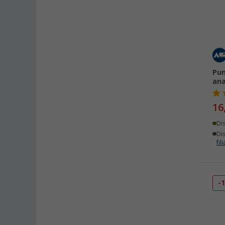
Pun
ana
16
Di
Dis
fili
-