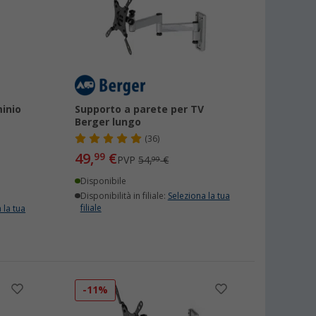
minio
Supporto a parete per TV
Berger lungo
(36)
49,
€
99
PVP
54,
€
99
Disponibile
Disponibilità in filiale:
Seleziona la tua
filiale
 la tua
-11%