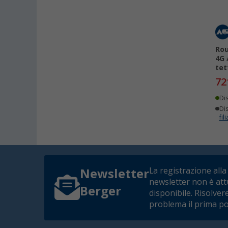
Rou
4G 
tet
72
Di
Dis
fili
La registrazione alla
Newsletter
newsletter non è at
Berger
disponibile. Risolver
problema il prima po