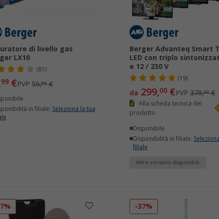
uratore di livello gas
Berger Advanteq Smart 
ger LX10
LED con triplo sintonizza
e 12 / 230 V
(81)
(19)
,
€
99
PVP
59,
€
99
299,
€
00
da
PVP
379,
€
00
sponibile
Alla scheda tecnica del
ponibilità in filiale:
Seleziona la tua
prodotto
ale
Disponibile
Disponibilità in filiale:
Seleziona
filiale
Altre versioni disponibili
17%
-37%