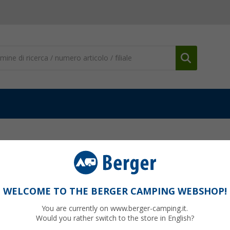
IMEDIA
WELCOME TO THE BERGER CAMPING WEBSHOP!
You are currently on www.berger-camping.it.
Would you rather switch to the store in English?