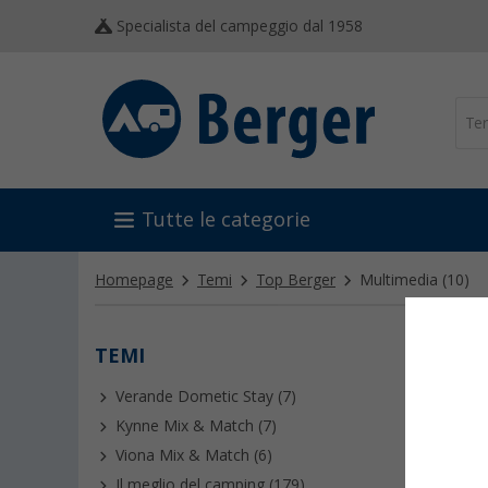
Specialista del campeggio dal 1958
Tutte le categorie
Homepage
Temi
Top Berger
Multimedia
(10)
TEMI
MULT
Verande Dometic Stay (7)
Kynne Mix & Match (7)
Viona Mix & Match (6)
Il meglio del camping (179)