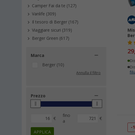
Camper Fai da te (127)
Vanlife (309)
Il tesoro di Berger (167)
Mis
Viaggiare sicuri (319)
Ber
Berger Green (617)
29
Marca
Di
Berger (10)
Dis
fili
Annulla il filtro
Prezzo
fino
€
€
a
-
APPLICA