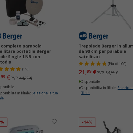
 completo parabola
Treppiede Berger in allu
ellitare portatile Berger
da 90 cm per parabole
ile Single-LNB con
satellitari
todia
(
Più di
100)
(19)
21,
€
99
PVP
34,
€
99
,
€
99
PVP
44,
€
99
Disponibile
sponibile
Disponibilità in filiale:
Seleziona
filiale
ponibilità in filiale:
Seleziona la tua
ale
5%
-14%