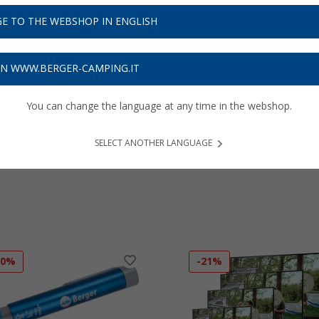
E TO THE WEBSHOP IN ENGLISH
ON WWW.BERGER-CAMPING.IT
You can change the language at any time in the webshop.
ili
Casalinghi
Veicolo
Tende e
SELECT ANOTHER LANGUAGE
Outdoor
50%
-21%