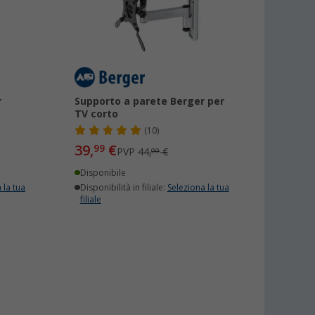
r
Supporto a parete Berger per
TV corto
(10)
39,
€
99
PVP
44,
€
99
Disponibile
 la tua
Disponibilità in filiale:
Seleziona la tua
filiale