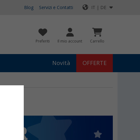
Blog
Servizi e Contatti
IT | DE
Preferiti
Il mio account
Carrello
Novità
OFFERTE