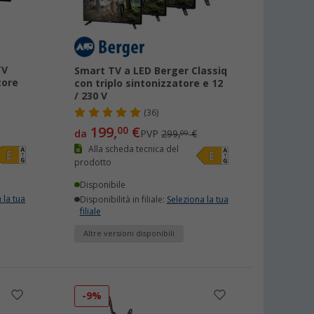
TV
Smart TV a LED Berger Classiq
tore
con triplo sintonizzatore e 12
/ 230 V
(36)
199,
€
00
da
PVP
299,
€
00
Alla scheda tecnica del
prodotto
Disponibile
 la tua
Disponibilità in filiale:
Seleziona la tua
filiale
Altre versioni disponibili
-9%