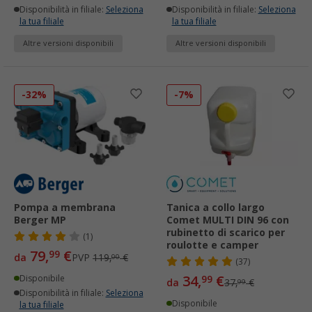
Disponibilità in filiale:
Seleziona
Disponibilità in filiale:
Seleziona
la tua filiale
la tua filiale
Altre versioni disponibili
Altre versioni disponibili
-32%
-7%
Pompa a membrana
Tanica a collo largo
Berger MP
Comet MULTI DIN 96 con
rubinetto di scarico per
(1)
roulotte e camper
79,
€
99
da
PVP
119,
€
00
(37)
34,
€
Disponibile
99
da
37,
€
99
Disponibilità in filiale:
Seleziona
Disponibile
la tua filiale