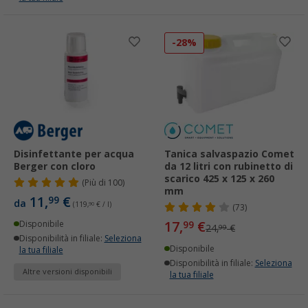
-28%
Disinfettante per acqua
Tanica salvaspazio Comet
Berger con cloro
da 12 litri con rubinetto di
scarico 425 x 125 x 260
(
Più di
100)
mm
11,
€
99
da
(119,
90
€ / l)
(73)
17,
€
Disponibile
99
24,
€
99
Disponibilità in filiale:
Seleziona
Disponibile
la tua filiale
Disponibilità in filiale:
Seleziona
Altre versioni disponibili
la tua filiale