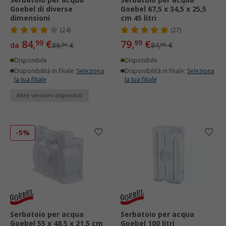
Serbatoio per acqua
Serbatoio per acqua
Goebel di diverse
Goebel 67,5 x 34,5 x 25,5
dimensioni
cm 45 litri
(24)
(27)
84,
€
79,
€
99
99
da
89,
€
84,
€
99
99
Disponibile
Disponibile
Disponibilità in filiale:
Seleziona
Disponibilità in filiale:
Seleziona
la tua filiale
la tua filiale
Altre versioni disponibili
-5%
Serbatoio per acqua
Serbatoio per acqua
Goebel 55 x 48,5 x 21,5 cm
Goebel 100 litri