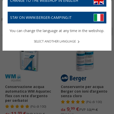
CHANGE TO THE WEBSHOP IN ENGLISH
Cucina
STAY ON WWW.BERGER-CAMPING.IT
Filtrare per:
You can change the language at any time in the webshop.
Pagina 1 da 2
SELECT ANOTHER LANGUAGE
-11%
-26%
Conservazione acqua
Conservante per acqua
automatica WM Aquatec
Berger con ioni d’argento
flex con rete d’argento
senza cloro
per serbatoi
(
Più di
100)
(
Più di
100)
9,
€
99
da
PVP
13,
€
50
11,
€
99
50