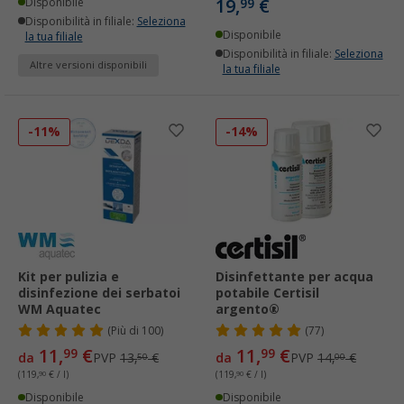
19,
€
Disponibile
99
Disponibilità in filiale:
Seleziona
Disponibile
la tua filiale
Disponibilità in filiale:
Seleziona
Altre versioni disponibili
la tua filiale
-11%
-14%
Kit per pulizia e
Disinfettante per acqua
disinfezione dei serbatoi
potabile Certisil
WM Aquatec
argento®
(
Più di
100)
(77)
11,
€
11,
€
99
99
da
PVP
13,
€
da
PVP
14,
€
50
00
(119,
90
€ / l)
(119,
90
€ / l)
Disponibile
Disponibile