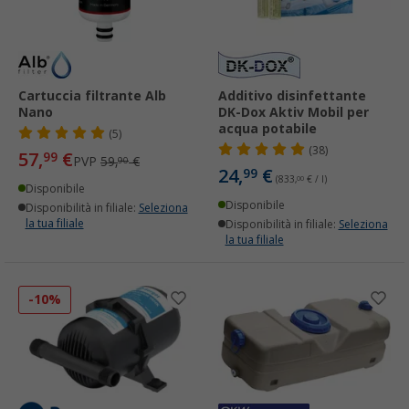
Cartuccia filtrante Alb
Additivo disinfettante
Nano
DK-Dox Aktiv Mobil per
acqua potabile
(5)
(38)
57,
€
99
PVP
59,
€
90
24,
€
99
(833,
00
€ / l)
Disponibile
Disponibile
Disponibilità in filiale:
Seleziona
la tua filiale
Disponibilità in filiale:
Seleziona
la tua filiale
-10%