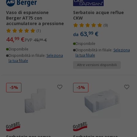
Vaso di espansione
Serbatoio acque reflue
Berger AT75 con
CKW
accumulatore a pressione
(9)
(1)
63,
€
99
da
44,
€
99
PVP
49,
€
99
Disponibile
Disponibile
Disponibilità in filiale:
Seleziona
la tua filiale
Disponibilità in filiale:
Seleziona
la tua filiale
Altre versioni disponibili
-5%
-5%