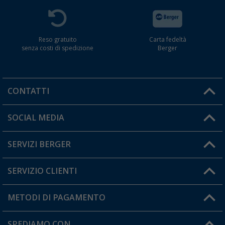
Reso gratuito
Carta fedeltà
senza costi di spedizione
Berger
CONTATTI
Orari di apertura del servizio:
SOCIAL MEDIA
Lun. - Ven.: 08:00 - 17:00
SERVIZI BERGER
Hai una domanda?
SERVIZIO CLIENTI
Diventare rivenditori
Il mio Account
METODI DI PAGAMENTO
Informazioni sulla spedizione
I miei Preferiti
Resi
SPEDIAMO CON