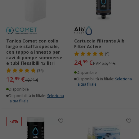
Tanica Comet con collo
Cartuccia filtrante Alb
largo e staffa speciale,
Filter Active
con tappo a innesto per
(9)
cavi di pompe sommerse
24,
€
99
e tubi flessibili 13 litri
PVP
25,
€
90
(36)
Disponibile
12,
€
99
Disponibilità in filiale:
Seleziona
18,
€
99
la tua filiale
Disponibile
Disponibilità in filiale:
Seleziona
la tua filiale
-3%