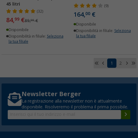
45 litri
(9)
(32)
164,
€
00
84,
€
99
89,
€
99
Disponibile
Disponibile
Disponibilità in filiale:
Seleziona
la tua filiale
Disponibilità in filiale:
Seleziona
la tua filiale
1
2
Newsletter Berger
La registrazione alla newsletter non è attualmente
disponibile. Risolveremo il problema il prima possibile.