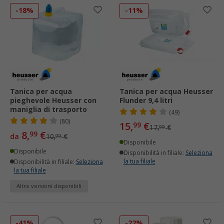
-18%
-11%
Tanica per acqua
Tanica per acqua Heusser
pieghevole Heusser con
Flunder 9,4 litri
maniglia di trasporto
(49)
(80)
15,
€
99
17,
€
99
8,
€
99
da
10,
€
99
Disponibile
Disponibile
Disponibilità in filiale:
Seleziona
la tua filiale
Disponibilità in filiale:
Seleziona
la tua filiale
Altre versioni disponibili
-41%
-22%