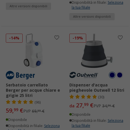
Disponibilità in filiale:
Seleziona
Altre versioni disponibili
la tua filiale
Altre versioni disponibili
-14%
-19%
Serbatoio carrellato
Dispenser d'acqua
Berger per acque chiare e
pieghevole Outwell 12 litri
grigie 25 litri
(30)
(96)
27,
€
99
da
PVP
34,
€
95
59,
€
99
PVP
69,
€
99
Disponibile
Disponibile
Disponibilità in filiale:
Seleziona
la tua filiale
Disponibilità in filiale:
Seleziona