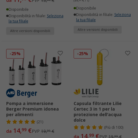
da
PVP
13,
€
(99,
90
€ / l)
Disponibile
Disponibile
Disponibilità in filiale:
Seleziona
Disponibilità in filiale:
Seleziona
la tua filiale
la tua filiale
Altre versioni disponibili
Altre versioni disponibili
-25%
-25%
Pompa a immersione
Capsula filtrante Lilie
Berger Premium idonea
Certec 3 in 1 per la
per alimenti
protezione dell'acqua
dolce
(21)
(
Più di
100)
14,
€
99
da
PVP
19,
€
99
14,
€
99
da
PVP
19,
€
99