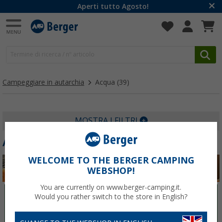
Aperti tutto Agosto!
Campeggiare in autarchia
Acqua
(39)
MOSTRA I FILTRI
ACQUA
WELCOME TO THE BERGER CAMPING
WEBSHOP!
You are currently on www.berger-camping.it.
Elettricità
Acqua
Would you rather switch to the store in English?
Gas
Sanitari