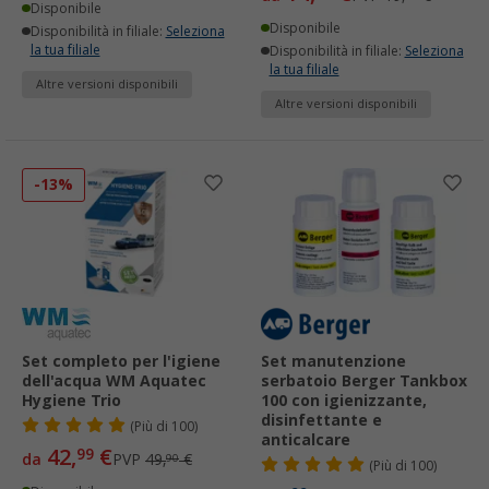
Disponibile
Disponibile
Disponibilità in filiale:
Seleziona
la tua filiale
Disponibilità in filiale:
Seleziona
la tua filiale
Altre versioni disponibili
Altre versioni disponibili
-13%
Set completo per l'igiene
Set manutenzione
dell'acqua WM Aquatec
serbatoio Berger Tankbox
Hygiene Trio
100 con igienizzante,
disinfettante e
(
Più di
100)
anticalcare
42,
€
99
da
PVP
49,
€
90
(
Più di
100)