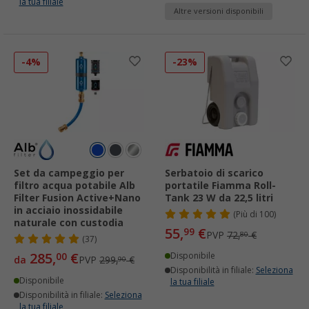
la tua filiale
Altre versioni disponibili
-4%
-23%
Set da campeggio per
Serbatoio di scarico
filtro acqua potabile Alb
portatile Fiamma Roll-
Filter Fusion Active+Nano
Tank 23 W da 22,5 litri
in acciaio inossidabile
(
Più di
100)
naturale con custodia
55,
€
99
PVP
72,
€
80
(37)
285,
€
00
Disponibile
da
PVP
299,
€
90
Disponibilità in filiale:
Seleziona
Disponibile
la tua filiale
Disponibilità in filiale:
Seleziona
la tua filiale