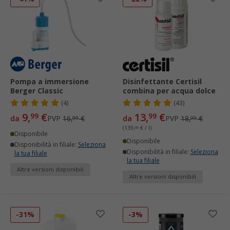
Pompa a immersione
Disinfettante Certisil
Berger Classic
combina per acqua dolce
(4)
(43)
9,
€
13,
€
99
99
da
PVP
16,
€
da
PVP
18,
€
99
00
(139,
90
€ / l)
Disponibile
Disponibile
Disponibilità in filiale:
Seleziona
Disponibilità in filiale:
Seleziona
la tua filiale
la tua filiale
Altre versioni disponibili
Altre versioni disponibili
-31%
-3%