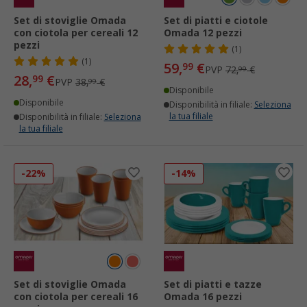
Set di stoviglie Omada
Set di piatti e ciotole
con ciotola per cereali 12
Omada 12 pezzi
pezzi
(1)
(1)
59,
€
99
PVP
72,
€
99
28,
€
99
PVP
38,
€
99
Disponibile
Disponibile
Disponibilità in filiale:
Seleziona
la tua filiale
Disponibilità in filiale:
Seleziona
la tua filiale
-22%
-14%
Set di stoviglie Omada
Set di piatti e tazze
con ciotola per cereali 16
Omada 16 pezzi