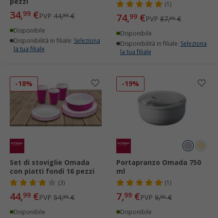
pezzi
(1)
34,
€
99
PVP
44,
€
74,
€
99
99
PVP
87,
€
99
Disponibile
Disponibile
Disponibilità in filiale:
Seleziona
Disponibilità in filiale:
Seleziona
la tua filiale
la tua filiale
-18%
-19%
Set di stoviglie Omada
Portapranzo Omada 750
con piatti fondi 16 pezzi
ml
(3)
(1)
44,
€
7,
€
99
99
PVP
54,
€
PVP
9,
€
99
90
Disponibile
Disponibile