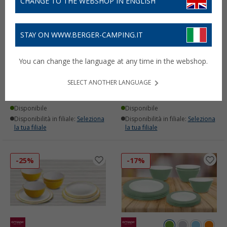
CHANGE TO THE WEBSHOP IN ENGLISH
STAY ON WWW.BERGER-CAMPING.IT
Set di bicchieri Omada
Portapranzo rotondo
You can change the language at any time in the webshop.
Sanaliving 250 ml 4 pezzi
Omada 1,8 litri
(2)
(1)
SELECT ANOTHER LANGUAGE
9,
€
10,
€
99
99
PVP
12,
€
90
Disponibile
Disponibile
Disponibilità in filiale:
Seleziona
Disponibilità in filiale:
Seleziona
la tua filiale
la tua filiale
-25%
-17%