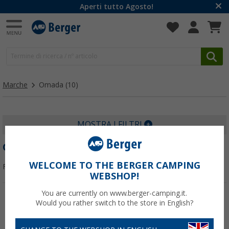
Aperti tutto Agosto!
Marche
Omada
(10)
MOSTRA I FILTRI
OMADA
WELCOME TO THE BERGER CAMPING
Filtrare per:
WEBSHOP!
You are currently on www.berger-camping.it.
Would you rather switch to the store in English?
-14%