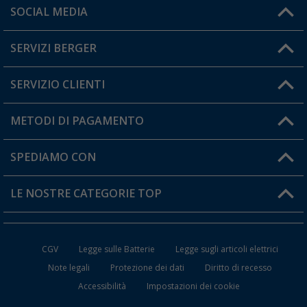
Orari di apertura del servizio:
SOCIAL MEDIA
Lun. - Ven.: 08:00 - 17:00
SERVIZI BERGER
Hai una domanda?
SERVIZIO CLIENTI
Diventare rivenditori
Il mio Account
METODI DI PAGAMENTO
Informazioni sulla spedizione
I miei Preferiti
Resi
SPEDIAMO CON
Carta fedeltà Berger
Stato del mio ordine
LE NOSTRE CATEGORIE TOP
FAQ e Contatti
Accessori per Caravan e Camper
CGV
Legge sulle Batterie
Legge sugli articoli elettrici
WC da Campeggio
Note legali
Protezione dei dati
Diritto di recesso
Accessibilità
Impostazioni dei cookie
Mobili per il Campeggio