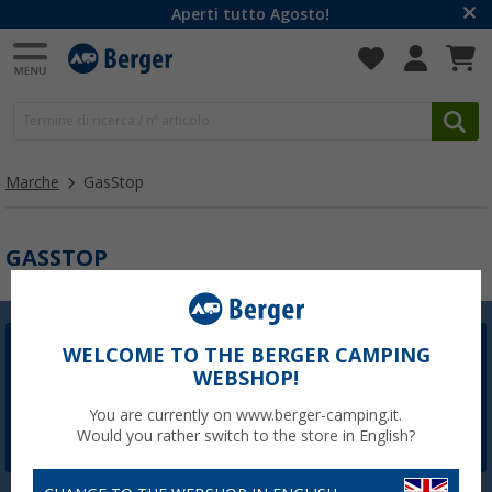
Aperti tutto Agosto!
Marche
GasStop
GASSTOP
WELCOME TO THE BERGER CAMPING
Newsletter Berger
WEBSHOP!
La registrazione alla newsletter non è attualmente
disponibile. Risolveremo il problema il prima possibile.
You are currently on www.berger-camping.it.
Would you rather switch to the store in English?