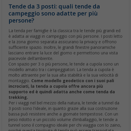
Tende da 3 posti: quali tende da
campeggio sono adatte per più
persone?
La tenda per famiglie è la classica tra le tende più grandi ed
è adatta ai viaggi in campeggio con più persone. I posti letto
e la zona giorno separata assicurano la privacy e offrono
sufficiente spazio. Inoltre, le grandi finestre panoramiche
lasciano entrare la luce del giorno e permettono una vista
piacevole dell'ambiente.
Con spazio per 3 o più persone, le tende a cupola sono un
modello amato tra i campeggiatori. La tenda a cupola è
molto attraente per la sua alta stabilità e la sua velocità di
montaggio.
Come modello geodetico con i suoi pali
incrociati, la tenda a cupola offre ancora più
supporto ed è quindi adatta anche come tenda da
trekking.
Per i viaggi nel bel mezzo della natura, le tende a tunnel da
3 posti sono l'ideale, in quanto grazie alla sua costruzione
bassa può resistere anche a giornate tempestose. Con un
peso ridotto e un piccolo volume d’imballaggio, le tende a
tunnel sono il compagno ideale per chi viaggia con lo zaino,
poiché questa tipologia di tenda può essere trasportata