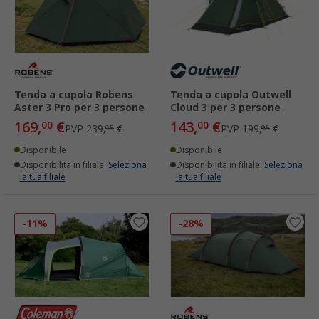
Tenda a cupola Robens
Tenda a cupola Outwell
Aster 3 Pro per 3 persone
Cloud 3 per 3 persone
169,
€
143,
€
00
00
PVP
239,
€
PVP
199,
€
95
95
Disponibile
Disponibile
Disponibilità in filiale:
Seleziona
Disponibilità in filiale:
Seleziona
la tua filiale
la tua filiale
-11%
-28%