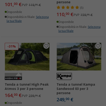
persone
101,
€
00
PVP
119,
€
95
(5)
Disponibile
110,
€
00
PVP
159,
€
95
Disponibilità in filiale:
Seleziona
la tua filiale
Disponibile
Disponibilità in filiale:
Seleziona
la tua filiale
-31%
Tenda a tunnel High Peak
Tenda a tunnel Kampa
Atmos 3 per 3 persone
Sandwood 03 per 3
persone
164,
€
00
PVP
239,
€
95
249,
€
00
Disponibile