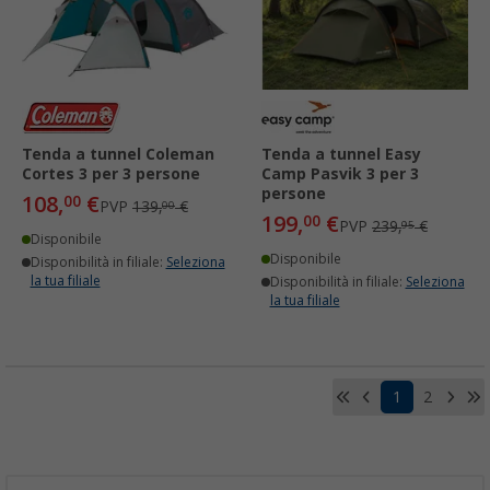
Tenda a tunnel Coleman
Tenda a tunnel Easy
Cortes 3 per 3 persone
Camp Pasvik 3 per 3
persone
108,
€
00
PVP
139,
€
00
199,
€
00
PVP
239,
€
95
Disponibile
Disponibile
Disponibilità in filiale:
Seleziona
la tua filiale
Disponibilità in filiale:
Seleziona
la tua filiale
1
2