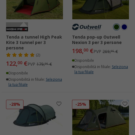
Tenda a tunnel High Peak
Tenda pop-up Outwell
Kite 3 tunnel per 3
Nexion 3 per 3 persone
persone
198,
€
00
PVP
269,
€
95
(2)
Disponibile
122,
€
00
PVP
179,
€
95
Disponibilità in filiale:
Seleziona
la tua filiale
Disponibile
Disponibilità in filiale:
Seleziona
la tua filiale
-28%
-25%