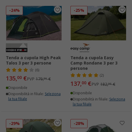
-24%
-25%
Tenda a cupola High Peak
Tenda a cupola Easy
Talos 3 per 3 persone
Camp Rondane 3 per 3
persone
(6)
(2)
135,
€
00
PVP
179,
€
95
137,
€
00
PVP
182,
€
95
Disponibile
Disponibile
Disponibilità in filiale:
Seleziona
la tua filiale
Disponibilità in filiale:
Seleziona
la tua filiale
-29%
-28%