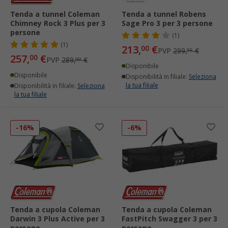
Tenda a tunnel Coleman
Tenda a tunnel Robens
Chimney Rock 3 Plus per 3
Sage Pro 3 per 3 persone
persone
(1)
(1)
213,
€
00
PVP
299,
€
95
257,
€
00
PVP
289,
€
00
Disponibile
Disponibile
Disponibilità in filiale:
Seleziona
la tua filiale
Disponibilità in filiale:
Seleziona
la tua filiale
-16%
-6%
Tenda a cupola Coleman
Tenda a cupola Coleman
Darwin 3 Plus Active per 3
FastPitch Swagger 3 per 3