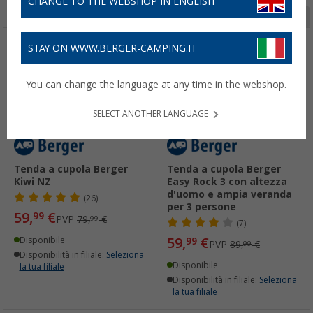
CHANGE TO THE WEBSHOP IN ENGLISH
Pagina 1 da 2
STAY ON WWW.BERGER-CAMPING.IT
-25%
-33%
You can change the language at any time in the webshop.
SELECT ANOTHER LANGUAGE
Tenda a cupola Berger
Tenda a cupola Berger
Kiwi NZ
Easy Rock 3 con altezza
d'uomo e ampia veranda
(26)
per 3 persone
59,
€
99
PVP
79,
€
99
(7)
59,
€
Disponibile
99
PVP
89,
€
99
Disponibilità in filiale:
Seleziona
Disponibile
la tua filiale
Disponibilità in filiale:
Seleziona
la tua filiale