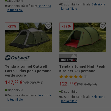
Disponibile
Disponibilità in filiale:
Seleziona
Disponibilità in filiale:
Seleziona
la tua filiale
la tua filiale
-29%
-32%
Tenda a tunnel Outwell
Tenda a tunnel High Peak
Earth 3 Plus per 3 persone
Kite per 2/3 persone
verde scuro
(3)
147,
€
00
PVP
209,
€
122,
€
95
00
PVP
179,
€
95
Disponibile
Disponibile
Disponibilità in filiale:
Seleziona
Disponibilità in filiale:
Seleziona
la tua filiale
la tua filiale