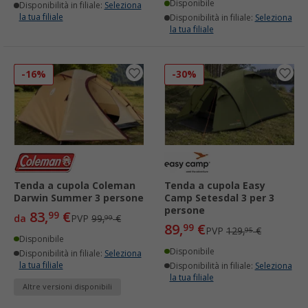
Disponibile
Disponibilità in filiale:
Seleziona
la tua filiale
Disponibilità in filiale:
Seleziona
la tua filiale
-16%
-30%
Tenda a cupola Coleman
Tenda a cupola Easy
Darwin Summer 3 persone
Camp Setesdal 3 per 3
persone
83,
€
99
da
PVP
99,
€
99
89,
€
99
PVP
129,
€
95
Disponibile
Disponibile
Disponibilità in filiale:
Seleziona
la tua filiale
Disponibilità in filiale:
Seleziona
la tua filiale
Altre versioni disponibili