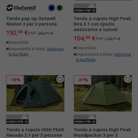
Tenda pop-up Outwell
Tenda a cupola High Peak
Nexion 3 per 3 persone
Kira 3.1 con spazio
antistante a tunnel
192,
€
00
PVP
269,
€
95
104,
€
00
PVP
139,
€
95
Disponibile
Disponibile
Disponibilità in filiale:
Seleziona
la tua filiale
Disponibilità in filiale:
Seleziona
la tua filiale
-15%
-31%
Tenda a cupola HIGH PEAK
Tenda a cupola High Peak
Nevada 3.1 per 3 persone
Woodpecker 3 per 3