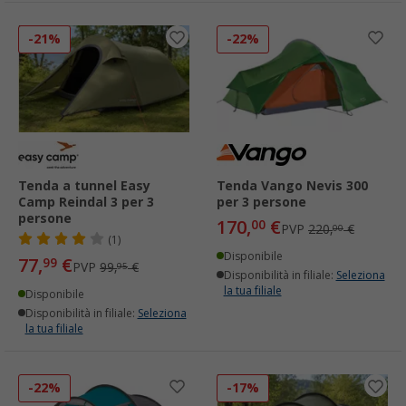
-21%
-22%
Tenda a tunnel Easy
Tenda Vango Nevis 300
Camp Reindal 3 per 3
per 3 persone
persone
170,
€
00
PVP
220,
€
00
(1)
Disponibile
77,
€
99
PVP
99,
€
95
Disponibilità in filiale:
Seleziona
la tua filiale
Disponibile
Disponibilità in filiale:
Seleziona
la tua filiale
-22%
-17%