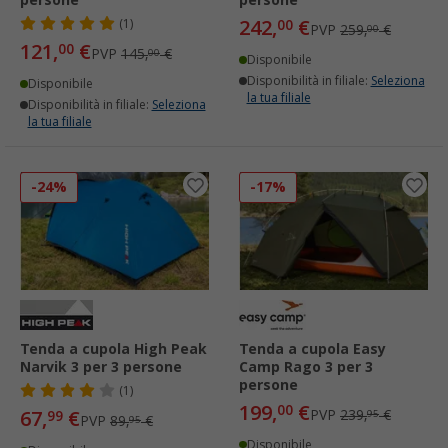
persone
persone
242,
€
(1)
00
PVP
259,
€
00
121,
€
00
PVP
145,
€
00
Disponibile
Disponibilità in filiale:
Seleziona
Disponibile
la tua filiale
Disponibilità in filiale:
Seleziona
la tua filiale
-24%
-17%
Tenda a cupola High Peak
Tenda a cupola Easy
Narvik 3 per 3 persone
Camp Rago 3 per 3
persone
(1)
199,
€
00
67,
€
PVP
239,
€
99
95
PVP
89,
€
95
Disponibile