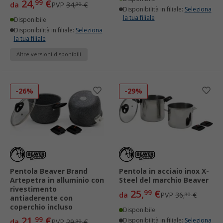
24,
€
99
da
PVP
34,
€
90
Disponibilità in filiale:
Seleziona
la tua filiale
Disponibile
Disponibilità in filiale:
Seleziona
la tua filiale
Altre versioni disponibili
-26%
-29%
Pentola Beaver Brand
Pentola in acciaio inox X-
Artepetra in alluminio con
Steel del marchio Beaver
rivestimento
25,
€
99
da
PVP
36,
€
90
antiaderente con
coperchio incluso
Disponibile
21,
€
99
Disponibilità in filiale:
Seleziona
da
PVP
29,
€
90