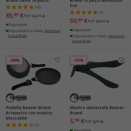
Brand Selva 10 pezzi
Brand 10 pezzi Almana20
Evo
(10)
(1)
85,
€
99
PVP
94,
€
99
59,
€
99
PVP
84,
€
50
Disponibile
Disponibile
Disponibilità in filiale:
Seleziona
la tua filiale
Disponibilità in filiale:
Seleziona
la tua filiale
-28%
-33%
Padella Beaver Brand
Manico universale Beaver
Artepetra con manico
Brand
bloccabile
5,
€
99
PVP
8,
€
99
(1)
Disponibile