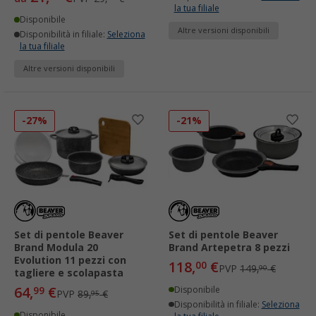
la tua filiale
Disponibile
Altre versioni disponibili
Disponibilità in filiale:
Seleziona
la tua filiale
Altre versioni disponibili
-27%
-21%
Set di pentole Beaver
Set di pentole Beaver
Brand Modula 20
Brand Artepetra 8 pezzi
Evolution 11 pezzi con
118,
€
00
PVP
149,
€
90
tagliere e scolapasta
64,
€
99
Disponibile
PVP
89,
€
95
Disponibilità in filiale:
Seleziona
Disponibile