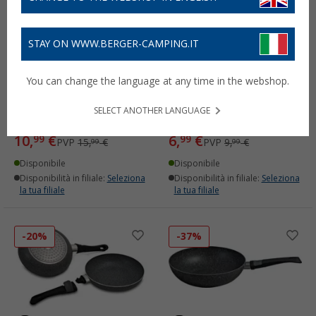
STAY ON WWW.BERGER-CAMPING.IT
Pentolino per latte
Padella Beaver Brand Mini
You can change the language at any time in the webshop.
Beaver Brand Stone Rock
Eggo rivestita 14,3 cm 400
in alluminio 1,5 litri
ml
SELECT ANOTHER LANGUAGE
(7)
(1)
10,
€
6,
€
99
99
PVP
15,
€
PVP
9,
€
99
99
Disponibile
Disponibile
Disponibilità in filiale:
Seleziona
Disponibilità in filiale:
Seleziona
la tua filiale
la tua filiale
-20%
-37%