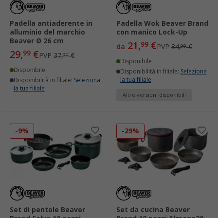
Padella antiaderente in
Padella Wok Beaver Brand
alluminio del marchio
con manico Lock-Up
Beaver Ø 26 cm
21,
€
99
da
PVP
34,
€
99
29,
€
99
PVP
37,
€
90
Disponibile
Disponibile
Disponibilità in filiale:
Seleziona
la tua filiale
Disponibilità in filiale:
Seleziona
la tua filiale
Altre versioni disponibili
-9%
-29%
Set di pentole Beaver
Set da cucina Beaver