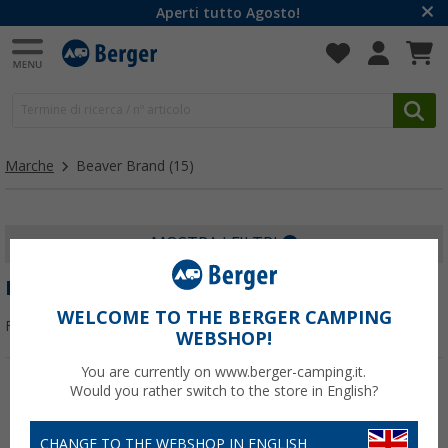
Aperti tutto Agosto!
Marche
Beaver Brand
(15)
MOSTRA I FILTRI
BEAVER BRAND
WELCOME TO THE BERGER CAMPING
Filtrare per:
WEBSHOP!
You are currently on www.berger-camping.it.
Would you rather switch to the store in English?
-31%
-30%
CHANGE TO THE WEBSHOP IN ENGLISH