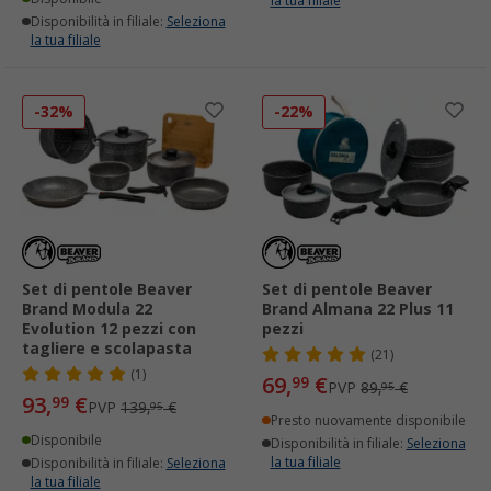
la tua filiale
Disponibilità in filiale:
Seleziona
la tua filiale
-32%
-22%
Set di pentole Beaver
Set di pentole Beaver
Brand Modula 22
Brand Almana 22 Plus 11
Evolution 12 pezzi con
pezzi
tagliere e scolapasta
(21)
(1)
69,
€
99
PVP
89,
€
95
93,
€
99
PVP
139,
€
95
Presto nuovamente disponibile
Disponibile
Disponibilità in filiale:
Seleziona
la tua filiale
Disponibilità in filiale:
Seleziona
la tua filiale