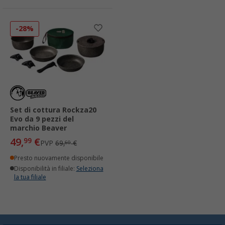
-28%
Set di cottura Rockza20
Evo da 9 pezzi del
marchio Beaver
49,
€
99
PVP
69,
€
60
Presto nuovamente disponibile
Disponibilità in filiale:
Seleziona
la tua filiale