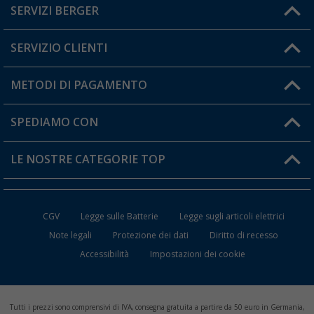
SERVIZI BERGER
Hai una domanda?
SERVIZIO CLIENTI
Diventare rivenditori
Il mio Account
METODI DI PAGAMENTO
Informazioni sulla spedizione
I miei Preferiti
Resi
SPEDIAMO CON
Carta fedeltà Berger
Stato del mio ordine
LE NOSTRE CATEGORIE TOP
FAQ e Contatti
Accessori per Caravan e Camper
CGV
Legge sulle Batterie
Legge sugli articoli elettrici
WC da Campeggio
Note legali
Protezione dei dati
Diritto di recesso
Accessibilità
Impostazioni dei cookie
Mobili per il Campeggio
Frigo Portatili
Tutti i prezzi sono comprensivi di IVA, consegna gratuita a partire da 50 euro in Germania,