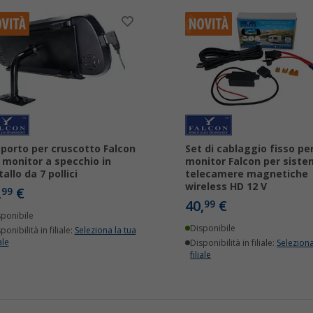
porto per cruscotto Falcon
Set di cablaggio fisso pe
 monitor a specchio in
monitor Falcon per siste
allo da 7 pollici
telecamere magnetiche
wireless HD 12 V
,
€
99
40,
€
99
sponibile
Disponibile
ponibilità in filiale:
Seleziona la tua
ale
Disponibilità in filiale:
Seleziona
filiale