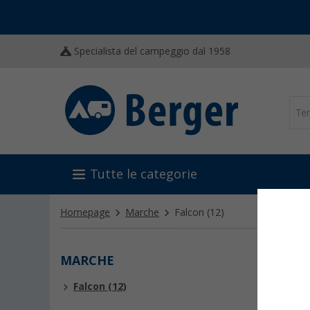
Specialista del campeggio dal 1958
Tutte le categorie
Homepage
Marche
Falcon
(12)
MARCHE
FALC
Falcon (12)