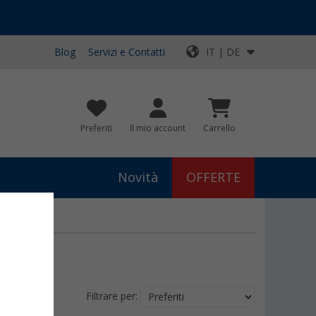
Blog
Servizi e Contatti
IT | DE
Preferiti
Il mio account
Carrello
Novità
OFFERTE
Filtrare per: