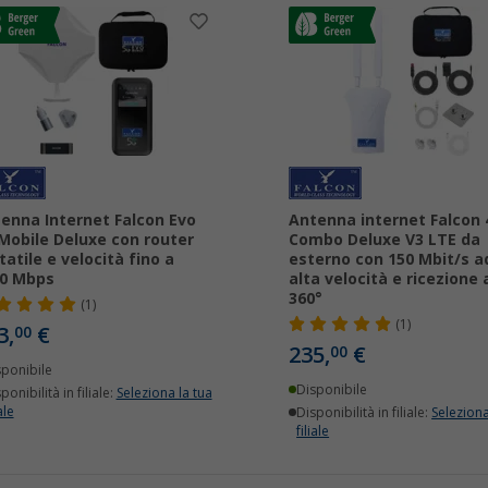
enna Internet Falcon Evo
Antenna internet Falcon 
Mobile Deluxe con router
Combo Deluxe V3 LTE da
tatile e velocità fino a
esterno con 150 Mbit/s a
00 Mbps
alta velocità e ricezione 
360°
(1)
(1)
3,
€
00
235,
€
00
sponibile
Disponibile
ponibilità in filiale:
Seleziona la tua
ale
Disponibilità in filiale:
Seleziona
filiale