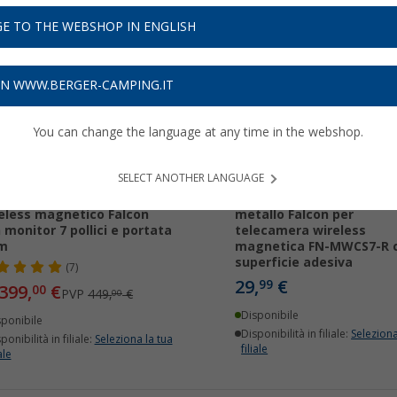
E TO THE WEBSHOP IN ENGLISH
11%
ON WWW.BERGER-CAMPING.IT
You can change the language at any time in the webshop.
SELECT ANOTHER LANGUAGE
tema di telecamera
Piastra di montaggio in
eless magnetico Falcon
metallo Falcon per
 monitor 7 pollici e portata
telecamera wireless
 m
magnetica FN-MWCS7-R 
superficie adesiva
(7)
29,
€
99
399,
€
00
PVP
449,
€
00
Disponibile
sponibile
Disponibilità in filiale:
Seleziona
ponibilità in filiale:
Seleziona la tua
filiale
ale