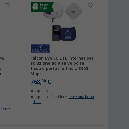
4G
Falcon Evo 5G LTE Internet set
soluzione ad alta velocità
d
fissa e portatile fino a 3400
a
Mbps
768,
€
00
Disponibile
Disponibilità in filiale:
Seleziona la tua
filiale
 la tua