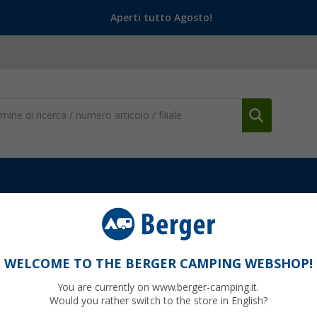
Aperti tutto Agosto!
WELCOME TO THE BERGER CAMPING WEBSHOP!
ON
You are currently on www.berger-camping.it.
Would you rather switch to the store in English?