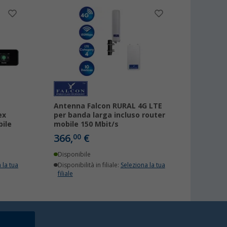
Antenna Falcon RURAL 4G LTE
ex
per banda larga incluso router
ile
mobile 150 Mbit/s
366,
€
00
Disponibile
 la tua
Disponibilità in filiale:
Seleziona la tua
filiale