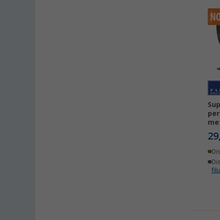
Sup
per
met
29
Di
Dis
fili