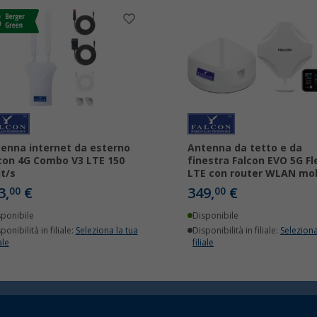
enna internet da esterno
Antenna da tetto e da
con 4G Combo V3 LTE 150
finestra Falcon EVO 5G Fl
t/s
LTE con router WLAN mob
3,
€
349,
€
00
00
sponibile
Disponibile
ponibilità in filiale:
Seleziona la tua
Disponibilità in filiale:
Seleziona
ale
filiale