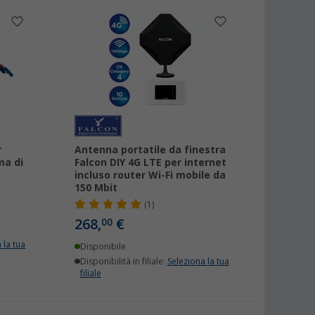
r
Antenna portatile da finestra
ma di
Falcon DIY 4G LTE per internet
incluso router Wi-Fi mobile da
150 Mbit
(1)
268,
€
00
 la tua
Disponibile
Disponibilità in filiale:
Seleziona la tua
filiale