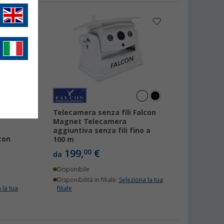
Telecamera senza fili Falcon
Magnet Telecamera
aggiuntiva senza fili fino a
con
100 m
199,
€
00
da
Disponibile
Disponibilità in filiale:
Seleziona la tua
 la tua
filiale