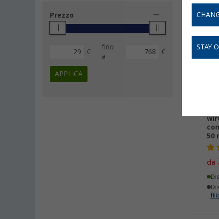
CHANG
Prezzo
-
fino
STAY 
€
€
a
APPLICA
Sis
wir
con
50
da
Di
Dis
fili