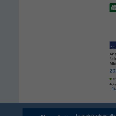
Ant
Fal
Mbi
20
Di
Dis
fili
La registrazione alla