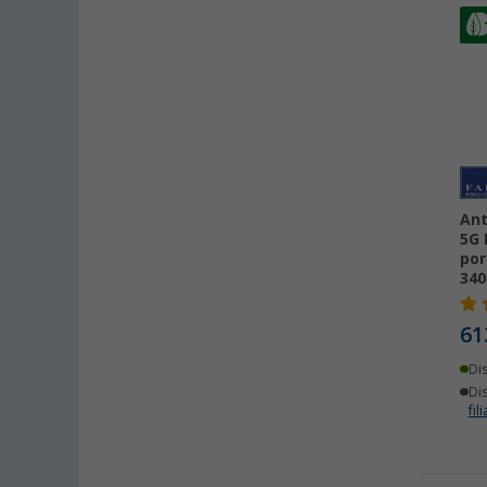
Ant
5G 
por
34
61
Di
Dis
fili