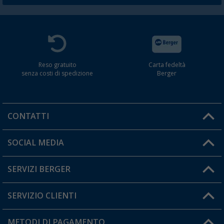
Reso gratuito
Carta fedeltà
senza costi di spedizione
Berger
CONTATTI
Orari di apertura del servizio:
SOCIAL MEDIA
Lun. - Ven.: 08:00 - 17:00
SERVIZI BERGER
Hai una domanda?
SERVIZIO CLIENTI
Diventare rivenditori
Il mio Account
METODI DI PAGAMENTO
Informazioni sulla spedizione