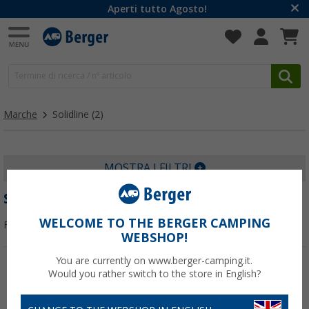
Aperti tutto Agosto!
Marche
Solidline
(2)
MOSTRA I FILTRI
SOLIDLINE
WELCOME TO THE BERGER CAMPING
Filtrare per:
WEBSHOP!
You are currently on www.berger-camping.it.
Would you rather switch to the store in English?
-11%