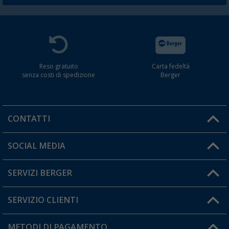
Reso gratuito
Carta fedeltà
senza costi di spedizione
Berger
CONTATTI
Orari di apertura del servizio:
SOCIAL MEDIA
Lun. - Ven.: 08:00 - 17:00
SERVIZI BERGER
Hai una domanda?
SERVIZIO CLIENTI
Diventare rivenditori
Il mio Account
METODI DI PAGAMENTO
Informazioni sulla spedizione