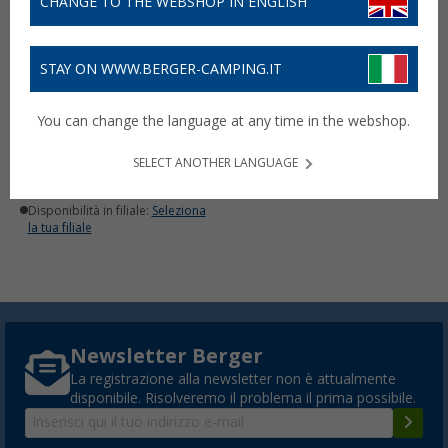
CHANGE TO THE WEBSHOP IN ENGLISH
STAY ON WWW.BERGER-CAMPING.IT
Lanterna a LED Nebo
You can change the language at any time in the webshop.
Galileo
55,
€
99
SELECT ANOTHER LANGUAGE
Disponibile
Disponibilità in filiale:
Seleziona
la tua filiale
Newsletter Berger
La registrazione alla newsletter non è attualmente
disponibile. Risolveremo il problema il prima possibile.