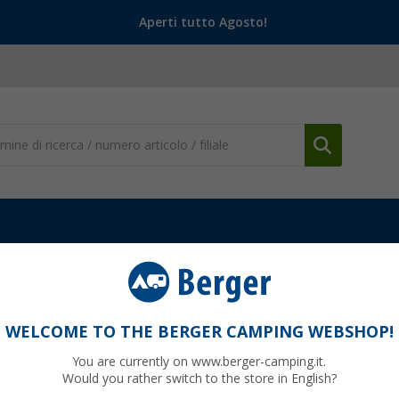
Aperti tutto Agosto!
WELCOME TO THE BERGER CAMPING WEBSHOP!
K
You are currently on www.berger-camping.it.
Would you rather switch to the store in English?