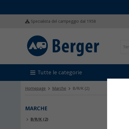
Specialista del campeggio dal 1958
Tutte le categorie
Homepage
Marche
B/R/K
(2)
MARCHE
B/R/
B/R/K (2)