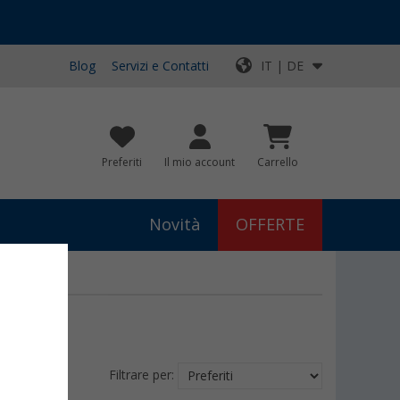
Blog
Servizi e Contatti
IT | DE
Preferiti
Il mio account
Carrello
Novità
OFFERTE
Filtrare per: