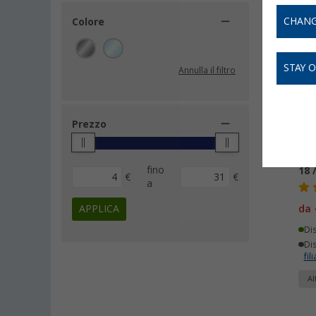
CHANG
Colore
-
STAY 
Annulla il filtro
Prezzo
Cop
fino
18 
€
€
a
APPLICA
da
Di
Dis
fili
Al