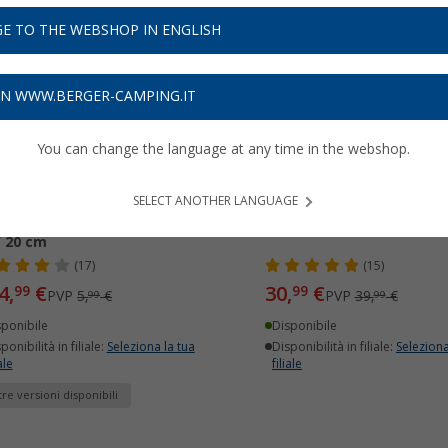
E TO THE WEBSHOP IN ENGLISH
16%
-22%
ON WWW.BERGER-CAMPING.IT
You can change the language at any time in the webshop.
SELECT ANOTHER LANGUAGE
erchio BRK Quick Clack Pro
Pentola B/R/K 18/20 cm
/ 20 cm
(17)
(15)
4,
€
30,
€
99
99
PVP
5,
€
PVP
39,
€
99
99
sponibile
Disponibile
ponibilità in filiale:
Seleziona la tua
Disponibilità in filiale:
Seleziona
ale
filiale
tre versioni disponibili