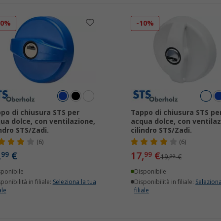
10%
-10%
po di chiusura STS per
Tappo di chiusura STS pe
ua dolce, con ventilazione,
acqua dolce, con ventilaz
indro STS/Zadi.
cilindro STS/Zadi.
(6)
(6)
,
€
17,
€
99
99
19,
€
99
sponibile
Disponibile
ponibilità in filiale:
Seleziona la tua
Disponibilità in filiale:
Seleziona
ale
filiale