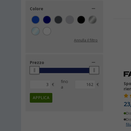
Colore
Annulla il filtro
Prezzo
fino
Spo
€
€
a
rie
APPLICA
23
Di
Dis
fili