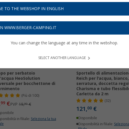
E TO THE WEBSHOP IN ENGLISH
9%
ON WWW.BERGER-CAMPING.IT
You can change the language at any time in the webshop.
SELECT ANOTHER LANGUAGE
po per serbatoio
Sportello di alimentazion
l'acqua HeoSolution
Reich per l'acqua, bianco
versale per bocchettone di
serratura, doccetta regol
ornimento
Charisma e tubo flessibil
Carletta da 2 m
(
Più di
100)
(32)
,
€
99
PVP
19,
€
90
121,
€
00
sponibile
Disponibile
ponibilità in filiale:
Seleziona la tua
ale
Disponibilità in filiale:
Seleziona