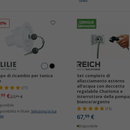
filiale
10%
po di ricambio per tanica
Set completo di
e
allacciamento esterno
all'acqua con doccetta
(77)
regolabile Charisma e
,
€
99
27,
€
interruttore della pompa
99
bianco/argento
sponibile
(15)
ponibilità in filiale:
Seleziona la tua
67,
€
99
ale
Disponibile