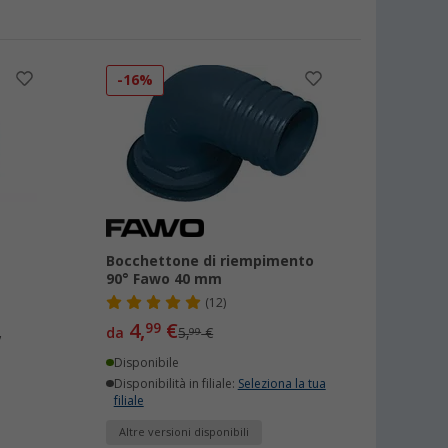
-16%
Bocchettone di riempimento
90° Fawo 40 mm
(12)
4,
€
99
,
da
5,
€
99
Disponibile
Disponibilità in filiale:
Seleziona la tua
filiale
Altre versioni disponibili