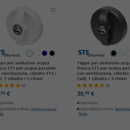
po per serbatoio acqua
Tappo per serbatoio acq
sca STS per acqua potabile
fresca STS per acqua pot
 ventilazione, cilindro STS /
con ventilazione, cilindro
i, 1 cilindro / 2 chiavi
Zadi, 1 cilindro / 2 chiavi
(6)
(6)
,
€
39,
€
99
99
sponibile
Disponibile
ponibilità in filiale:
Seleziona la tua
Disponibilità in filiale:
Seleziona
ale
filiale