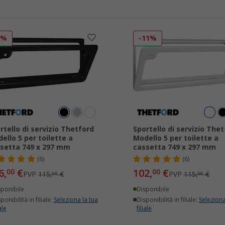
7%
-11%
rtello di servizio Thetford
Sportello di servizio The
ello 5 per toilette a
Modello 5 per toilette a
setta 749 x 297 mm
cassetta 749 x 297 mm
(6)
(6)
6,
€
102,
€
00
00
PVP
115,
€
PVP
115,
€
00
00
sponibile
Disponibile
ponibilità in filiale:
Seleziona la tua
Disponibilità in filiale:
Seleziona
ale
filiale