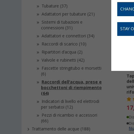
Tubature (37)
CHANG
Adattatori per tubature (21)
-
Sistemi di tubazioni e
connessioni (31)
STAY 
Adattatori e connettori (34)
Raccordi di scarico (10)
Ripartitori d'acqua (2)
Valvole e rubinetti (42)
Fascette stringitubo e morsetti
(6)
Tap
del
Raccordi dell'acqua, prese e
uni
bocchettoni di riempimento
rif
(64)
Indicatori di livello ed elettrodi
17
per serbatoi (12)
Pezzi di ricambio e accessori
Di
(66)
Dis
Trattamento delle acque (188)
fili