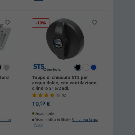
-10%
tford
Tappo di chiusura STS per
acqua dolce, con ventilazione,
cilindro STS/Zadi.
(6)
19,
€
99
Disponibile
 la tua
Disponibilità in filiale:
Seleziona la tua
filiale