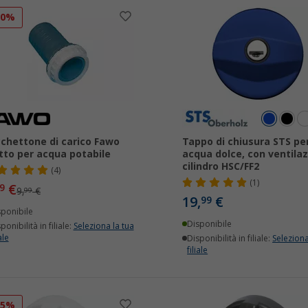
20%
chettone di carico Fawo
Tappo di chiusura STS pe
itto per acqua potabile
acqua dolce, con ventilaz
cilindro HSC/FF2
(4)
(1)
€
9
9,
€
99
19,
€
99
sponibile
Disponibile
ponibilità in filiale:
Seleziona la tua
ale
Disponibilità in filiale:
Seleziona
filiale
15%