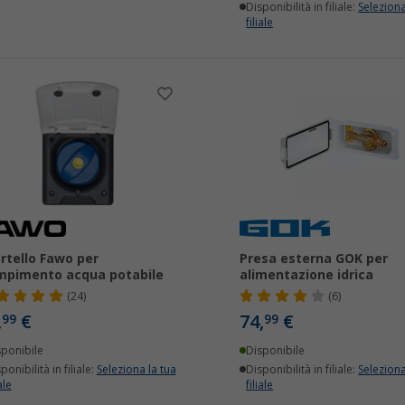
Disponibilità in filiale:
Seleziona
filiale
rtello Fawo per
Presa esterna GOK per
mpimento acqua potabile
alimentazione idrica
(24)
(6)
,
€
74,
€
99
99
sponibile
Disponibile
ponibilità in filiale:
Seleziona la tua
Disponibilità in filiale:
Seleziona
ale
filiale