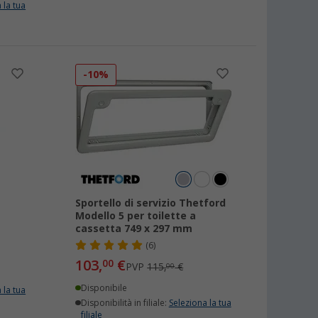
 la tua
-10%
Sportello di servizio Thetford
Modello 5 per toilette a
cassetta 749 x 297 mm
(6)
103,
€
00
PVP
115,
€
00
Disponibile
 la tua
Disponibilità in filiale:
Seleziona la tua
filiale