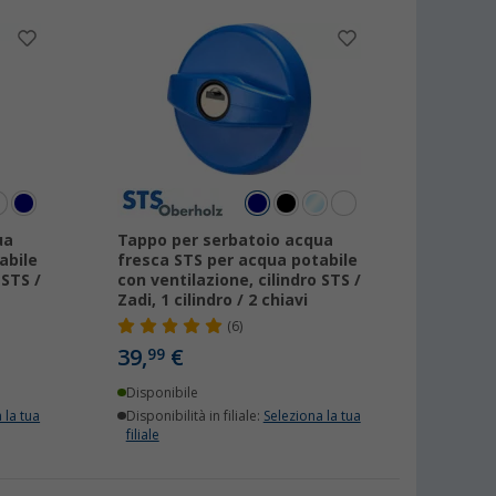
ua
Tappo per serbatoio acqua
abile
fresca STS per acqua potabile
 STS /
con ventilazione, cilindro STS /
Zadi, 1 cilindro / 2 chiavi
(6)
39,
€
99
Disponibile
 la tua
Disponibilità in filiale:
Seleziona la tua
filiale