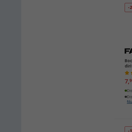
-
Boc
dir
7,
9
Di
Dis
fili
-