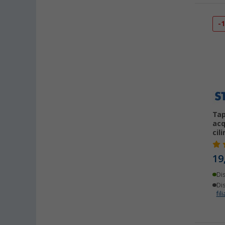
-
Tap
acq
cil
19
Di
Dis
fili