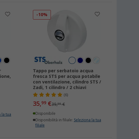
-10%
r
Tappo per serbatoio acqua
ione,
fresca STS per acqua potabile
con ventilazione, cilindro STS /
Zadi, 1 cilindro / 2 chiavi
(6)
35,
€
99
39,
€
99
Disponibile
 la tua
Disponibilità in filiale:
Seleziona la tua
filiale