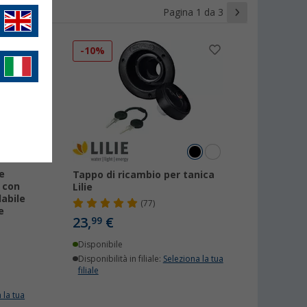
Pagina 1 da 3
-10%
e
Tappo di ricambio per tanica
, con
Lilie
abile
(77)
e
23,
€
99
Disponibile
Disponibilità in filiale:
Seleziona la tua
filiale
 la tua