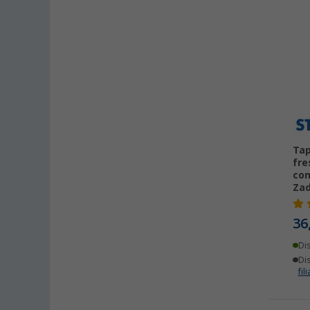
Tap
fre
con
Zad
36
Di
Dis
fili