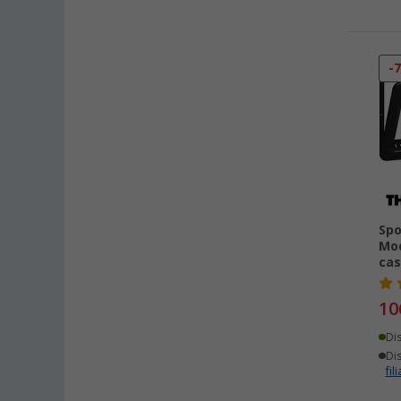
-
Spo
Mod
cas
10
Di
Dis
fili