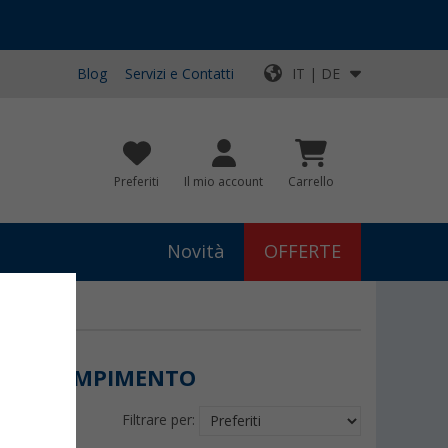
Blog
Servizi e Contatti
IT | DE
Preferiti
Il mio account
Carrello
Novità
OFFERTE
I DI RIEMPIMENTO
Filtrare per: