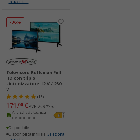
la tua filiale
-36%
Televisore Reflexion Full
HD con triplo
sintonizzatore 12 V / 230
V
(15)
171,
€
00
PVP
269,
€
95
Alla scheda tecnica
del prodotto
Disponibile
Disponibilità in filiale:
Seleziona
la tua filiale