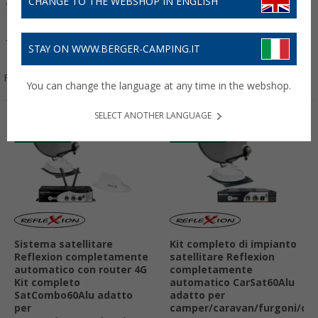
CHANGE TO THE WEBSHOP IN ENGLISH
Tende e Verande
Outdoor
Mobili
Casalinghi
STAY ON WWW.BERGER-CAMPING.IT
Filtrare per:
You can change the language at any time in the webshop.
SELECT ANOTHER LANGUAGE
Sistema satellitare
Kit completo di impianto
Reflexion completamente
satellitare Reflexion
automatico con router 4G
completamente
Kit completo
automatico CarSat60Alu
SatCombo60Alu adatto
adatto per
per
camper/caravan/furgoni/ca