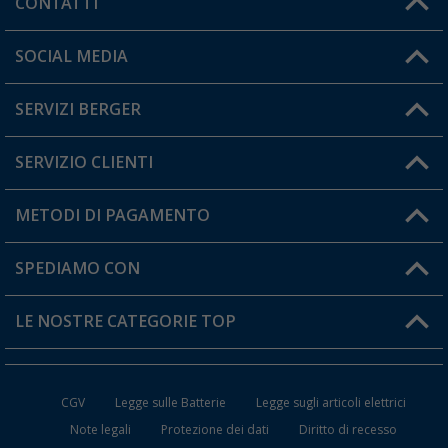
CONTATTI
Orari di apertura del servizio:
SOCIAL MEDIA
Lun. - Ven.: 08:00 - 17:00
SERVIZI BERGER
Hai una domanda?
SERVIZIO CLIENTI
Diventare rivenditori
Il mio Account
METODI DI PAGAMENTO
Informazioni sulla spedizione
I miei Preferiti
Resi
SPEDIAMO CON
Carta fedeltà Berger
Stato del mio ordine
LE NOSTRE CATEGORIE TOP
FAQ e Contatti
Accessori per Caravan e Camper
CGV
Legge sulle Batterie
Legge sugli articoli elettrici
WC da Campeggio
Note legali
Protezione dei dati
Diritto di recesso