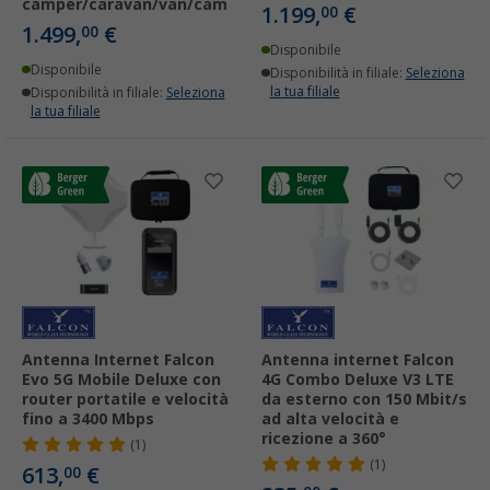
camper/caravan/van/camion
1.199,
€
00
1.499,
€
00
Disponibile
Disponibile
Disponibilità in filiale:
Seleziona
la tua filiale
Disponibilità in filiale:
Seleziona
la tua filiale
Antenna Internet Falcon
Antenna internet Falcon
Evo 5G Mobile Deluxe con
4G Combo Deluxe V3 LTE
router portatile e velocità
da esterno con 150 Mbit/s
fino a 3400 Mbps
ad alta velocità e
ricezione a 360°
(1)
(1)
613,
€
00