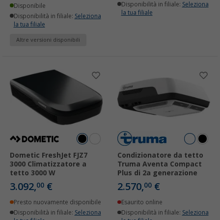
Disponibilità in filiale:
Seleziona
Disponibile
la tua filiale
Disponibilità in filiale:
Seleziona
la tua filiale
Altre versioni disponibili
Dometic FreshJet FJZ7
Condizionatore da tetto
3000 Climatizzatore a
Truma Aventa Compact
tetto 3000 W
Plus di 2a generazione
3.092,
€
2.570,
€
00
00
Presto nuovamente disponibile
Esaurito online
Disponibilità in filiale:
Seleziona
Disponibilità in filiale:
Seleziona