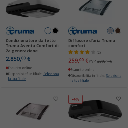
Condizionatore da tetto
Diffusore d'aria Truma
Truma Aventa Comfort di
comfort
2a generazione
(2)
2.850,
€
00
259,
€
00
PVP
280,
€
00
Esaurito online
Esaurito online
Disponibilità in filiale:
Seleziona
Disponibilità in filiale:
Seleziona
la tua filiale
la tua filiale
-4%