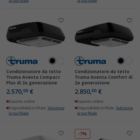
la tua filiale
la tua filiale
Condizionatore da tetto
Condizionatore da tetto
Truma Aventa Compact
Truma Aventa Comfort di
Plus di 2a generazione
2a generazione
2.570,
€
2.850,
€
00
00
Esaurito online
Esaurito online
Disponibilità in filiale:
Seleziona
Disponibilità in filiale:
Seleziona
la tua filiale
la tua filiale
-7%