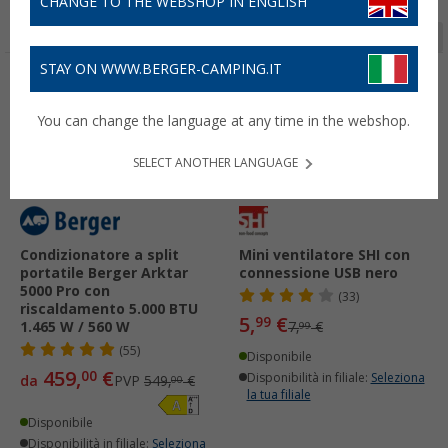
CHANGE TO THE WEBSHOP IN ENGLISH
Pagina 1 da 4
STAY ON WWW.BERGER-CAMPING.IT
-16%
-25%
You can change the language at any time in the webshop.
SELECT ANOTHER LANGUAGE
Condizionatore a split
Mini ventilatore SHI con
portatile Berger Arktar
connessione USB nero
5000 Pro con
(33)
riscaldamento 5.000 BTU
5,
€
99
1.465 W / 560 W
7,
€
99
(55)
Disponibile
459,
€
00
Disponibilità in filiale:
Seleziona
da
PVP
549,
€
00
la tua filiale
Disponibile
Disponibilità in filiale:
Seleziona