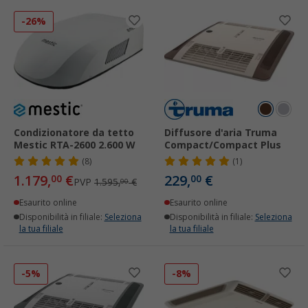
-26%
Condizionatore da tetto
Diffusore d'aria Truma
Mestic RTA-2600 2.600 W
Compact/Compact Plus
(8)
(1)
1.179,
€
229,
€
00
00
PVP
1.595,
€
00
Esaurito online
Esaurito online
Disponibilità in filiale:
Seleziona
Disponibilità in filiale:
Seleziona
la tua filiale
la tua filiale
-5%
-8%