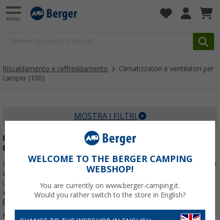
Riscaldamento e raffreddamento
Climatizzatori e ventilatori per
camper
(100)
MOSTRA I FILTRI
CLIMATIZZATORI E VENTILATORI PER
CAMPER
WELCOME TO THE BERGER CAMPING
I climatizzatori e ventilatori per camper sono la soluzione ideale per
WEBSHOP!
affrontare il caldo in viaggio e in campeggio. Che tu stia cercando
un climatizzatore per camper, un condizionatore portatile o un
You are currently on www.berger-camping.it.
ventilatore da campeggio, qui trovi
Per saperne di più su
Would you rather switch to the store in English?
Climatizzatori e ventilatori per camper
...
Filtrare per: