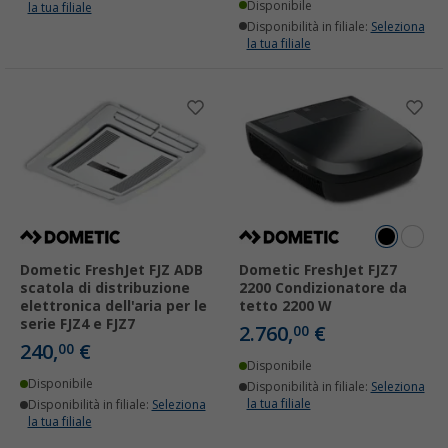
Disponibile
la tua filiale
Disponibilità in filiale:
Seleziona
la tua filiale
Dometic FreshJet FJZ ADB
Dometic FreshJet FJZ7
scatola di distribuzione
2200 Condizionatore da
elettronica dell'aria per le
tetto 2200 W
serie FJZ4 e FJZ7
2.760,
€
00
240,
€
00
Disponibile
Disponibile
Disponibilità in filiale:
Seleziona
la tua filiale
Disponibilità in filiale:
Seleziona
la tua filiale