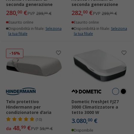
seconda generazione
seconda generazione
280,
€
282,
€
00
00
PVP
299,
€
PVP
299,
€
00
00
Esaurito online
Esaurito online
Disponibilità in filiale:
Seleziona
Disponibilità in filiale:
Seleziona
la tua filiale
la tua filiale
-16%
Telo protettivo
Dometic FreshJet FJZ7
Hindermann per
3000 Climatizzatore a
condizionatore d’aria
tetto 3000 W
3.080,
€
(10)
00
48,
€
99
da
PVP
59,
€
00
Disponibile