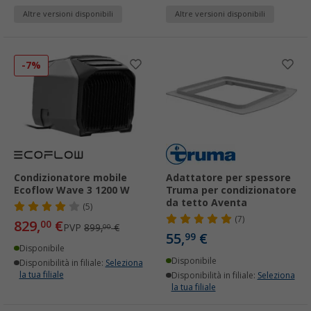
Altre versioni disponibili
Altre versioni disponibili
-7%
Condizionatore mobile
Adattatore per spessore
Ecoflow Wave 3 1200 W
Truma per condizionatore
da tetto Aventa
(5)
(7)
829,
€
00
PVP
899,
€
00
55,
€
99
Disponibile
Disponibile
Disponibilità in filiale:
Seleziona
la tua filiale
Disponibilità in filiale:
Seleziona
la tua filiale