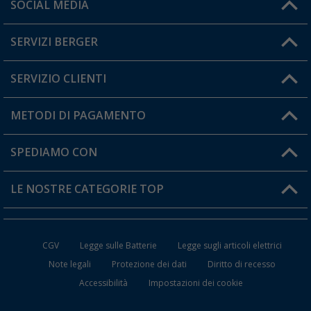
Orari di apertura del servizio:
SOCIAL MEDIA
Lun. - Ven.: 08:00 - 17:00
SERVIZI BERGER
Hai una domanda?
SERVIZIO CLIENTI
Diventare rivenditori
Il mio Account
METODI DI PAGAMENTO
Informazioni sulla spedizione
I miei Preferiti
Resi
SPEDIAMO CON
Carta fedeltà Berger
Stato del mio ordine
LE NOSTRE CATEGORIE TOP
FAQ e Contatti
Accessori per Caravan e Camper
CGV
Legge sulle Batterie
Legge sugli articoli elettrici
WC da Campeggio
Note legali
Protezione dei dati
Diritto di recesso
Accessibilità
Impostazioni dei cookie
Mobili per il Campeggio