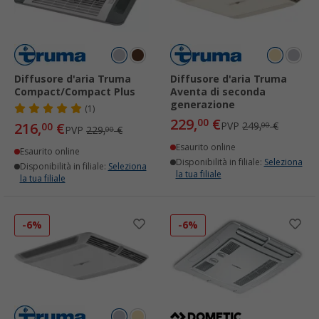
Diffusore d'aria Truma
Diffusore d'aria Truma
Compact/Compact Plus
Aventa di seconda
generazione
(1)
229,
€
00
216,
€
PVP
249,
€
00
00
PVP
229,
€
00
Esaurito online
Esaurito online
Disponibilità in filiale:
Seleziona
Disponibilità in filiale:
Seleziona
la tua filiale
la tua filiale
-6%
-6%