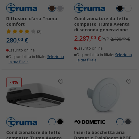
Diffusore d'aria Truma
Condizionatore da tetto
comfort
compatto Truma Aventa
di seconda generazione
(2)
2.287,
€
00
280,
€
PVP
2.400,
€
00
00
Esaurito online
Esaurito online
Disponibilità in filiale:
Seleziona
Disponibilità in filiale:
Seleziona
la tua filiale
la tua filiale
-4%
Condizionatore da tetto
Inserto bocchetta aria
compatto Truma Aventa
Dometic TwinBoost APOF