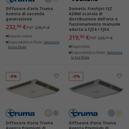
Diffusore d'aria Truma
Dometic FreshJet FJZ
Aventa di seconda
ADBM scatola di
generazione
distribuzione dell'aria a
funzionamento manuale
232,
€
00
PVP
249,
€
00
adatta a FJZ4 / FJX4
219,
€
Esaurito online
00
PVP
235,
€
00
Disponibilità in filiale:
Seleziona
Disponibile
la tua filiale
Disponibilità in filiale:
Seleziona
la tua filiale
-6%
-5%
Diffusore d'aria Truma
Diffusore d'aria Truma
Aventa Premium di
Aventa Premium di