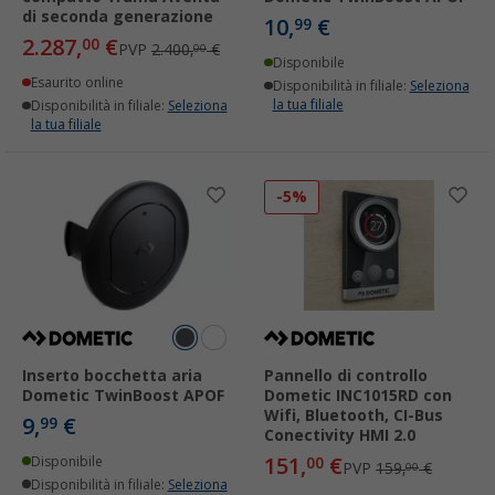
di seconda generazione
10,
€
99
2.287,
€
00
PVP
2.400,
€
00
Disponibile
Esaurito online
Disponibilità in filiale:
Seleziona
la tua filiale
Disponibilità in filiale:
Seleziona
la tua filiale
-5%
Inserto bocchetta aria
Pannello di controllo
Dometic TwinBoost APOF
Dometic INC1015RD con
Wifi, Bluetooth, CI-Bus
9,
€
99
Conectivity HMI 2.0
151,
€
Disponibile
00
PVP
159,
€
00
Disponibilità in filiale:
Seleziona