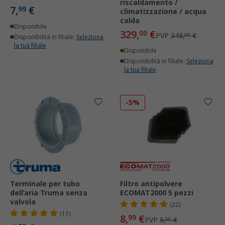
riscaldamento /
7,
€
99
climatizzazione / acqua
calda
Disponibile
329,
€
00
PVP
349,
€
00
Disponibilità in filiale:
Seleziona
la tua filiale
Disponibile
Disponibilità in filiale:
Seleziona
la tua filiale
-5%
Terminale per tubo
Filtro antipolvere
dell’aria Truma senza
ECOMAT2000 5 pezzi
valvola
(22)
(11)
8,
€
99
PVP
9,
€
50