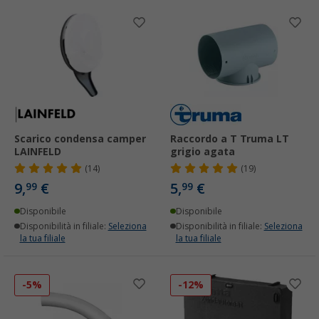
Scarico condensa camper
Raccordo a T Truma LT
LAINFELD
grigio agata
(14)
(19)
9,
€
5,
€
99
99
Disponibile
Disponibile
Disponibilità in filiale:
Seleziona
Disponibilità in filiale:
Seleziona
la tua filiale
la tua filiale
-5%
-12%