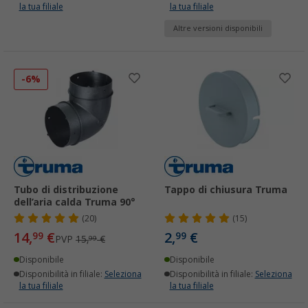
la tua filiale
la tua filiale
Altre versioni disponibili
-6%
Tubo di distribuzione
Tappo di chiusura Truma
dell’aria calda Truma 90°
(20)
(15)
14,
€
2,
€
99
99
PVP
15,
€
99
Disponibile
Disponibile
Disponibilità in filiale:
Seleziona
Disponibilità in filiale:
Seleziona
la tua filiale
la tua filiale