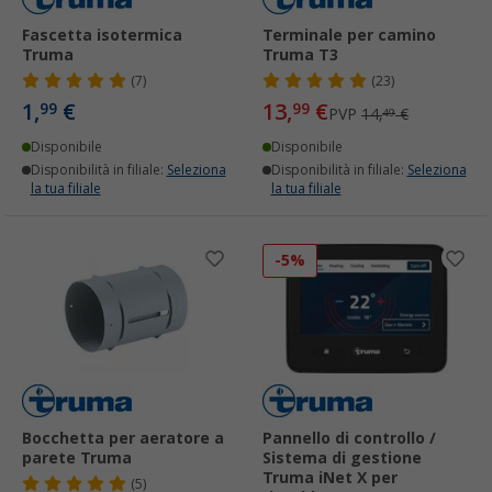
Fascetta isotermica
Terminale per camino
Truma
Truma T3
(7)
(23)
1,
€
13,
€
99
99
PVP
14,
€
49
Disponibile
Disponibile
Disponibilità in filiale:
Seleziona
Disponibilità in filiale:
Seleziona
la tua filiale
la tua filiale
-5%
Bocchetta per aeratore a
Pannello di controllo /
parete Truma
Sistema di gestione
Truma iNet X per
(5)