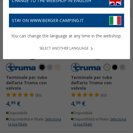
CHANGE TO THE WEBSHOP IN ENGLISH
Pagina 1 da 7
STAY ON WWW.BERGER-CAMPING.IT
You can change the language at any time in the webshop.
SELECT ANOTHER LANGUAGE
Terminale per tubo
Terminale per tubo
dell’aria Truma con
dell’aria Truma con
valvola
valvola
(83)
(83)
4,
€
4,
€
99
99
Disponibile
Disponibile
Disponibilità in filiale:
Seleziona
Disponibilità in filiale:
Seleziona
la tua filiale
la tua filiale