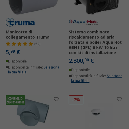
Manicotto di
Sistema combinato
collegamento Truma
riscaldamento ad aria
forzata e boiler Aqua Hot
(52)
GEN1 (GPL) 6 kW 10 litri
5,
€
99
con kit di installazione
2.300,
€
00
Disponibile
Disponibilità in filiale:
Seleziona
Disponibile
la tua filiale
Disponibilità in filiale:
Seleziona
la tua filiale
-7%