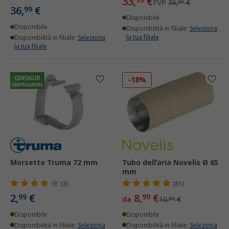
33,
€
PVP
36,
€
99
36,
€
99
Disponibile
Disponibile
Disponibilità in filiale:
Seleziona
la tua filiale
Disponibilità in filiale:
Seleziona
la tua filiale
-18%
Morsetto Truma 72 mm
Tubo dell’aria Novelis Ø 65
mm
(3)
(81)
2,
€
8,
€
99
99
da
10,
€
99
Disponibile
Disponibile
Disponibilità in filiale:
Seleziona
Disponibilità in filiale:
Seleziona