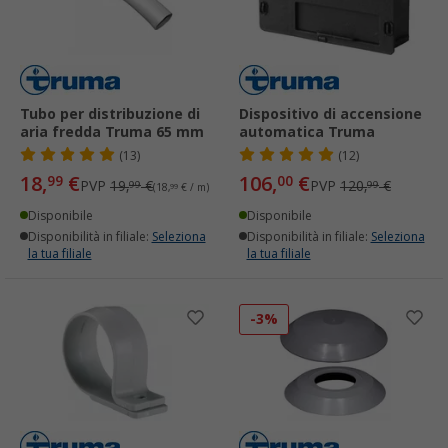
Tubo per distribuzione di
Dispositivo di accensione
aria fredda Truma 65 mm
automatica Truma
(13)
(12)
18,
€
106,
€
99
00
PVP
19,
€
PVP
120,
€
99
99
(18,
99
€ / m)
Disponibile
Disponibile
Disponibilità in filiale:
Seleziona
Disponibilità in filiale:
Seleziona
la tua filiale
la tua filiale
-3%