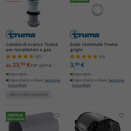
Camino di scarico Truma
Dado terminale Truma
per riscaldatori a gas
grigio
(42)
(26)
23,
€
3,
€
99
99
da
PVP
24,
€
99
Disponibile
Disponibile
Disponibilità in filiale:
Seleziona
Disponibilità in filiale:
Seleziona
la tua filiale
la tua filiale
Altre versioni disponibili