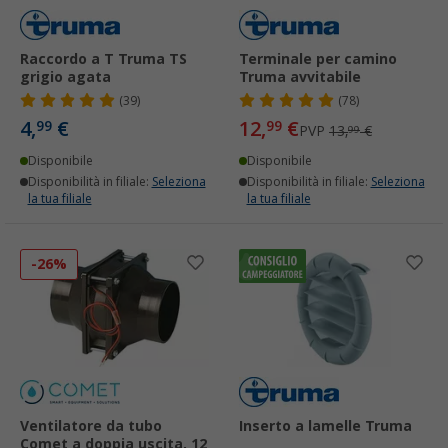
Raccordo a T Truma TS
Terminale per camino
grigio agata
Truma avvitabile
(39)
(78)
4,
€
12,
€
99
99
PVP
13,
€
99
Disponibile
Disponibile
Disponibilità in filiale:
Seleziona
Disponibilità in filiale:
Seleziona
la tua filiale
la tua filiale
-26%
Ventilatore da tubo
Inserto a lamelle Truma
Comet a doppia uscita, 12