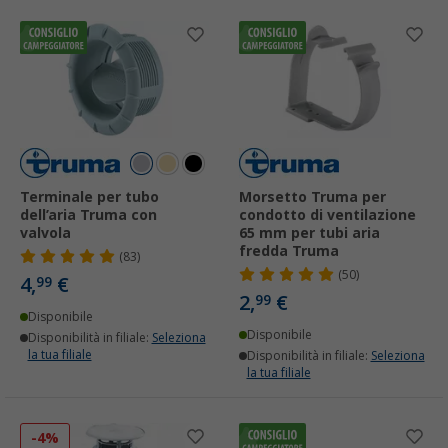
Terminale per tubo
Morsetto Truma per
dell’aria Truma con
condotto di ventilazione
valvola
65 mm per tubi aria
fredda Truma
(83)
(50)
4,
€
99
2,
€
99
Disponibile
Disponibile
Disponibilità in filiale:
Seleziona
la tua filiale
Disponibilità in filiale:
Seleziona
la tua filiale
-4%