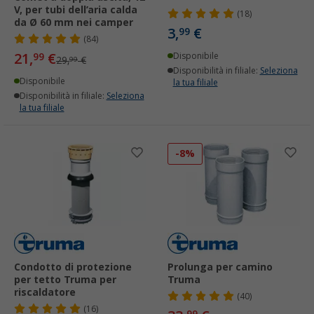
V, per tubi dell’aria calda
(18)
da Ø 60 mm nei camper
3,
€
99
(84)
21,
€
99
Disponibile
29,
€
99
Disponibilità in filiale:
Seleziona
Disponibile
la tua filiale
Disponibilità in filiale:
Seleziona
la tua filiale
-8%
Condotto di protezione
Prolunga per camino
per tetto Truma per
Truma
riscaldatore
(40)
(16)
99