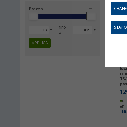
CHANG
Prezzo
fino
STAY 
€
€
a
APPLICA
Ret
luc
com
T5/
pos
12
Di
Dis
fili