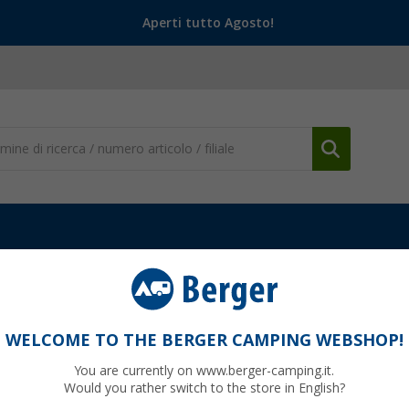
Aperti tutto Agosto!
WELCOME TO THE BERGER CAMPING WEBSHOP!
You are currently on www.berger-camping.it.
Would you rather switch to the store in English?