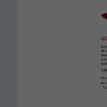
Ret
di 
Mer
a b
del
19
Di
Dis
fili