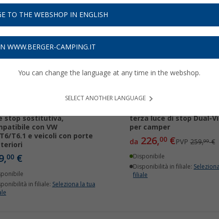
E TO THE WEBSHOP IN ENGLISH
-13%
ON WWW.BERGER-CAMPING.IT
You can change the language at any time in the webshop.
SELECT ANOTHER LANGUAGE
rocamera ACV con terza
Retrocamera ACV Hella c
e stop sostitutiva,
terza luce di stop Dual-V
patibile con VW
per camper
T6/T6.1 e veicoli con porte
226,
€
00
da
PVP
259,
€
99
teriori
9,
€
00
Disponibile
Disponibilità in filiale:
Seleziona
sponibile
filiale
ponibilità in filiale:
Seleziona la tua
ale