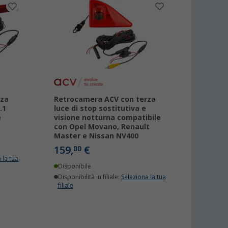
rza
Retrocamera ACV con terza
.1
luce di stop sostitutiva e
e
visione notturna compatibile
con Opel Movano, Renault
Master e Nissan NV400
159,
€
00
 la tua
Disponibile
Disponibilità in filiale:
Seleziona la tua
filiale