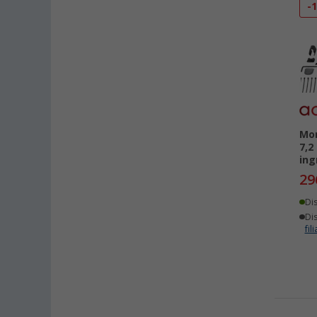
-
Mon
7,2
ing
29
Di
Dis
fili