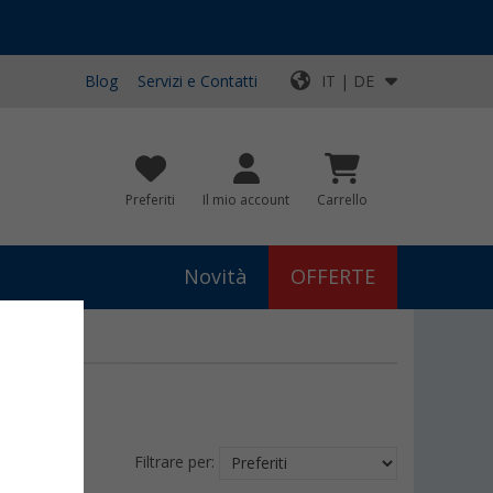
Blog
Servizi e Contatti
IT | DE
Preferiti
Il mio account
Carrello
Novità
OFFERTE
Filtrare per: