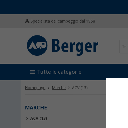
Specialista del campeggio dal 1958
Tutte le categorie
Homepage
Marche
ACV
(13)
MARCHE
ACV
ACV (13)