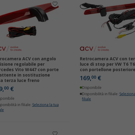
rocamera ACV con angolo
Retrocamera ACV con te
visione regolabile per
luce di stop per VW T6 T6
cedes Vito W447 con porte
con portellone posterior
attente in sostituzione
169,
€
00
la terza luce freno
9,
€
00
Disponibile
Disponibilità in filiale:
Seleziona
sponibile
filiale
ponibilità in filiale:
Seleziona la tua
ale