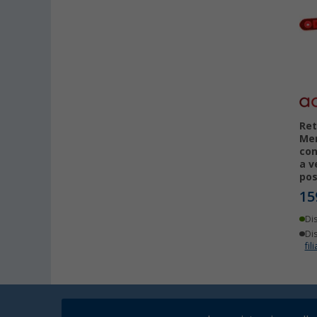
Ret
Mer
con
a v
pos
15
Di
Dis
fili