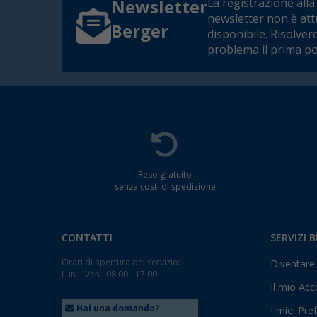
La registrazione alla
Newsletter
newsletter non è at
Berger
disponibile. Risolver
problema il prima po
Reso gratuito
senza costi di spedizione
CONTATTI
SERVIZI 
Orari di apertura del servizio:
Diventare 
Lun. - Ven.: 08:00 - 17:00
Il mio Ac
Hai una domanda?
I miei Pref