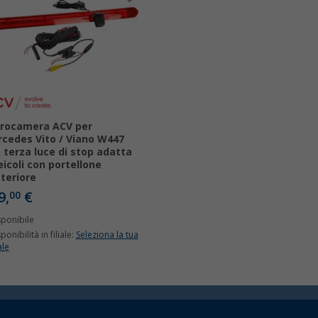
rocamera ACV per
cedes Vito / Viano W447
 terza luce di stop adatta
eicoli con portellone
teriore
9,
€
00
sponibile
ponibilità in filiale:
Seleziona la tua
ale