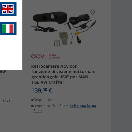
on
Retrocamera ACV con
iew
funzione di visione notturna e
grandangolo 160° per MAN
TGE VW Crafter
139,
€
00
Disponibile
 la tua
Disponibilità in filiale:
Seleziona la tua
filiale