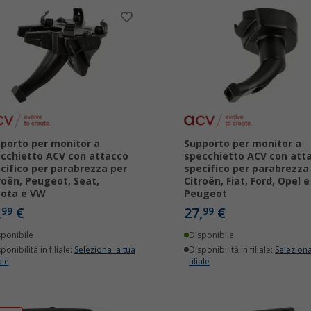
porto per monitor a
Supporto per monitor a
cchietto ACV con attacco
specchietto ACV con att
cifico per parabrezza per
specifico per parabrezza
roën, Peugeot, Seat,
Citroën, Fiat, Ford, Opel e
ota e VW
Peugeot
,
€
27,
€
99
99
sponibile
Disponibile
ponibilità in filiale:
Seleziona la tua
Disponibilità in filiale:
Seleziona
ale
filiale