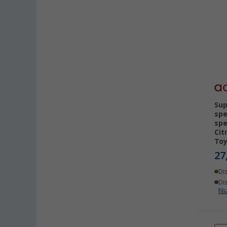
Sup
spe
spe
Cit
Toy
27
Di
Dis
fili