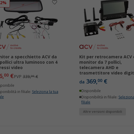
12%
itor a specchietto ACV da
Kit per retrocamera ACV 
 pollici ultra luminoso con 4
monitor da 7 pollici,
ressi video
telecamera AHD e
trasmettitore video digit
6,
€
00
PVP
339,
€
99
369,
€
00
da
sponibile
Disponibile
ponibilità in filiale:
Seleziona la tua
ale
Disponibilità in filiale:
Seleziona
filiale
Altre versioni disponibili