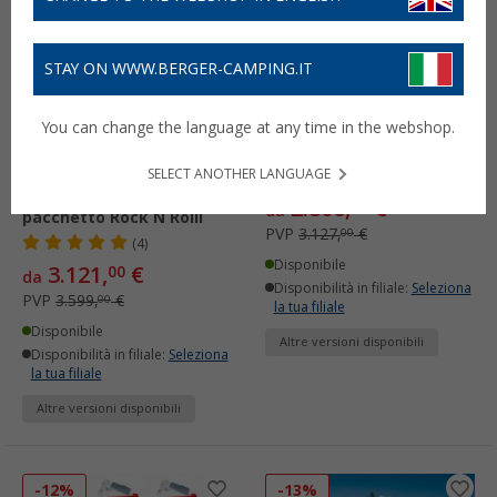
STAY ON WWW.BERGER-CAMPING.IT
You can change the language at any time in the webshop.
WIGO Best Deal 2026 Rolli
Tendalino con veranda
SELECT ANOTHER LANGUAGE
Plus Ambiente, tenda da
Wigo Rolli Plus Lounge
sole con tetto apribile e
2.806,
€
00
da
pacchetto Rock N Rolli
PVP
3.127,
€
00
(4)
Disponibile
3.121,
€
00
da
Disponibilità in filiale:
Seleziona
PVP
3.599,
€
00
la tua filiale
Disponibile
Altre versioni disponibili
Disponibilità in filiale:
Seleziona
la tua filiale
Altre versioni disponibili
-12%
-13%