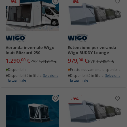
-9%
-6%
Veranda invernale Wigo
Estensione per veranda
Inuit Blizzard 250
Wigo BUDDY Lounge
1.290,
€
979,
€
00
00
PVP
1.419,
€
PVP
1.049,
€
00
00
Disponibile
Presto nuovamente disponibile
Disponibilità in filiale:
Seleziona
Disponibilità in filiale:
Seleziona
la tua filiale
la tua filiale
-9%