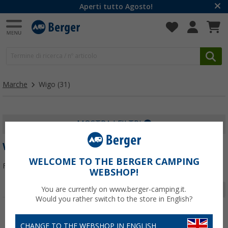
Aperti tutto Agosto!
Marche
Wigo
(31)
MOSTRA I FILTRI
WIGO
WELCOME TO THE BERGER CAMPING
Filtrare per:
WEBSHOP!
Pagina 1 da 2
You are currently on www.berger-camping.it.
Would you rather switch to the store in English?
-13%
-10%
CHANGE TO THE WEBSHOP IN ENGLISH