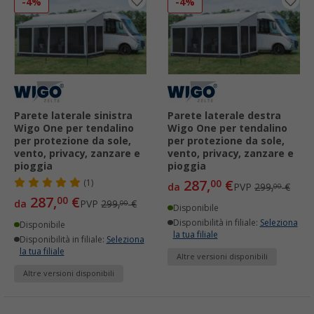
-4%
-4%
Parete laterale sinistra
Parete laterale destra
Wigo One per tendalino
Wigo One per tendalino
per protezione da sole,
per protezione da sole,
vento, privacy, zanzare e
vento, privacy, zanzare e
pioggia
pioggia
287,
€
(1)
00
da
PVP
299,
€
00
287,
€
00
da
PVP
299,
€
00
Disponibile
Disponibilità in filiale:
Seleziona
Disponibile
la tua filiale
Disponibilità in filiale:
Seleziona
la tua filiale
Altre versioni disponibili
Altre versioni disponibili