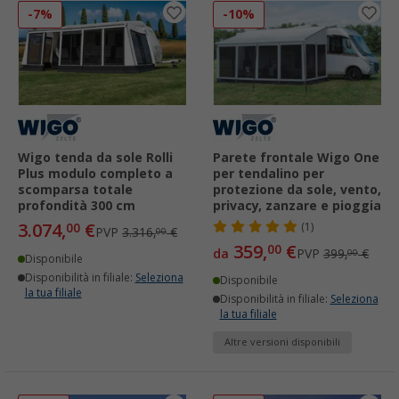
-7%
-10%
Wigo tenda da sole Rolli
Parete frontale Wigo One
Plus modulo completo a
per tendalino per
scomparsa totale
protezione da sole, vento,
profondità 300 cm
privacy, zanzare e pioggia
3.074,
€
00
(1)
PVP
3.316,
€
00
359,
€
00
da
PVP
399,
€
00
Disponibile
Disponibilità in filiale:
Seleziona
Disponibile
la tua filiale
Disponibilità in filiale:
Seleziona
la tua filiale
Altre versioni disponibili