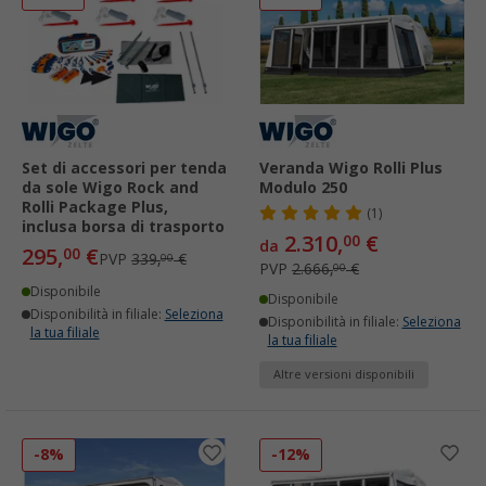
Set di accessori per tenda
Veranda Wigo Rolli Plus
da sole Wigo Rock and
Modulo 250
Rolli Package Plus,
(1)
inclusa borsa di trasporto
2.310,
€
00
da
295,
€
00
PVP
339,
€
00
PVP
2.666,
€
00
Disponibile
Disponibile
Disponibilità in filiale:
Seleziona
Disponibilità in filiale:
Seleziona
la tua filiale
la tua filiale
Altre versioni disponibili
-8%
-12%