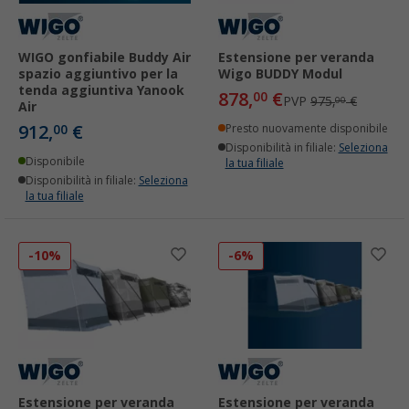
WIGO gonfiabile Buddy Air
Estensione per veranda
spazio aggiuntivo per la
Wigo BUDDY Modul
tenda aggiuntiva Yanook
878,
€
00
PVP
975,
€
00
Air
912,
€
00
Presto nuovamente disponibile
Disponibilità in filiale:
Seleziona
Disponibile
la tua filiale
Disponibilità in filiale:
Seleziona
la tua filiale
-10%
-6%
Estensione per veranda
Estensione per veranda