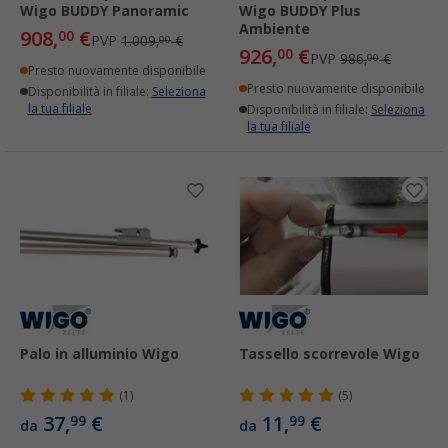
Wigo BUDDY Panoramic
Wigo BUDDY Plus
Ambiente
908,
€
00
PVP
1.009,
€
00
926,
€
00
PVP
986,
€
00
Presto nuovamente disponibile
Presto nuovamente disponibile
Disponibilità in filiale:
Seleziona
la tua filiale
Disponibilità in filiale:
Seleziona
la tua filiale
Palo in alluminio Wigo
Tassello scorrevole Wigo
(1)
(5)
37,
€
11,
€
99
99
da
da