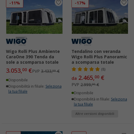
-11%
-17%
Wigo Rolli Plus Ambiente
Tendalino con veranda
CaraOne 390 Tenda da
Wigo Rolli Plus Panoramic
sole a scomparsa totale
a scomparsa totale
3.053,
€
00
(8)
PVP
3.433,
€
00
2.465,
€
00
da
Disponibile
PVP
2.999,
€
00
Disponibilità in filiale:
Seleziona
la tua filiale
Disponibile
Disponibilità in filiale:
Seleziona
la tua filiale
Altre versioni disponibili