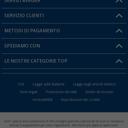
SERVIZI BERGER
Hai una domanda?
SERVIZIO CLIENTI
Diventare rivenditori
Il mio Account
METODI DI PAGAMENTO
Informazioni sulla spedizione
I miei Preferiti
Resi
SPEDIAMO CON
Carta fedeltà Berger
Stato del mio ordine
LE NOSTRE CATEGORIE TOP
FAQ e Contatti
Accessori per Caravan e Camper
CGV
Legge sulle Batterie
Legge sugli articoli elettrici
WC da Campeggio
Note legali
Protezione dei dati
Diritto di recesso
Accessibilità
Impostazioni dei cookie
Mobili per il Campeggio
Frigo Portatili
Tutti i prezzi sono comprensivi di IVA, consegna gratuita a partire da 50 euro in Germania,
Climatizzatori per Camper
escluso il supplemento per merci ingombranti. Altrimenti più spese di spedizione.