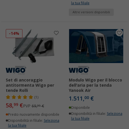
la tua filiale
Altre versioni disponibili
-14%
Set di ancoraggio
Modulo Wigo per il blocco
antitormenta Wigo per
dell'aria per la tenda
tende Rolli
Yanook Air
1.511,
€
(1)
00
58,
€
99
PVP
69,
€
00
Disponibile
Disponibilità in filiale:
Seleziona
Presto nuovamente disponibile
la tua filiale
Disponibilità in filiale:
Seleziona
la tua filiale