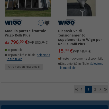
base
Modulo parete frontale
Dispositivo di
Wigo Rolli Plus
tensionamento
supplementare Wigo per
796,
€
00
da
PVP
832,
€
00
Rolli e Rolli Plus
15,
€
Disponibile
99
PVP
18,
€
00
Disponibilità in filiale:
Seleziona
Presto nuovamente disponibile
la tua filiale
Disponibilità in filiale:
Seleziona
Altre versioni disponibili
la tua filiale
1
2