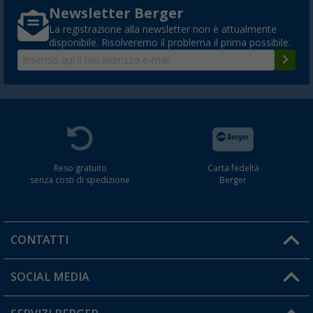
Newsletter Berger
La registrazione alla newsletter non è attualmente
disponibile. Risolveremo il problema il prima possibile.
Reso gratuito
Carta fedeltà
senza costi di spedizione
Berger
CONTATTI
Orari di apertura del servizio:
SOCIAL MEDIA
Lun. - Ven.: 08:00 - 17:00