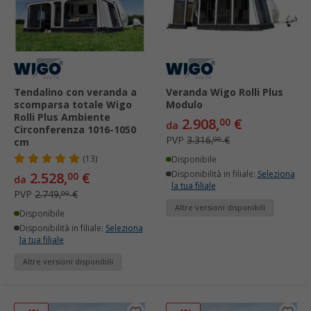
Tendalino con veranda a
Veranda Wigo Rolli Plus
scomparsa totale Wigo
Modulo
Rolli Plus Ambiente
2.908,
€
00
da
Circonferenza 1016-1050
PVP
3.316,
€
00
cm
(13)
Disponibile
Disponibilità in filiale:
Seleziona
2.528,
€
00
da
la tua filiale
PVP
2.749,
€
00
Altre versioni disponibili
Disponibile
Disponibilità in filiale:
Seleziona
la tua filiale
Altre versioni disponibili