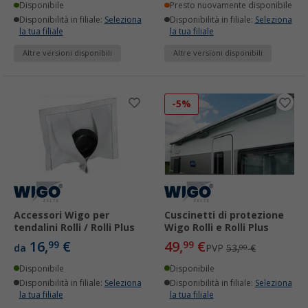
Disponibile
Presto nuovamente disponibile
Disponibilità in filiale:
Seleziona
Disponibilità in filiale:
Seleziona
la tua filiale
la tua filiale
Altre versioni disponibili
Altre versioni disponibili
-5%
Accessori Wigo per
Cuscinetti di protezione
tendalini Rolli / Rolli Plus
Wigo Rolli e Rolli Plus
16,
€
49,
€
99
99
da
PVP
53,
€
00
Disponibile
Disponibile
Disponibilità in filiale:
Seleziona
Disponibilità in filiale:
Seleziona
la tua filiale
la tua filiale