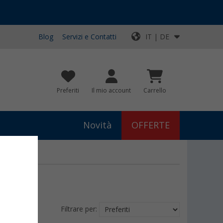
Blog
Servizi e Contatti
IT | DE
Preferiti
Il mio account
Carrello
Novità
OFFERTE
Filtrare per: