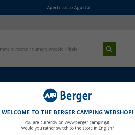
Aperti tutto Agosto!
WELCOME TO THE BERGER CAMPING WEBSHOP!
IA GMBH
You are currently on www.berger-camping.it.
Would you rather switch to the store in English?