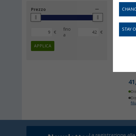
CHANG
Prezzo
fino
STAY 
€
€
a
APPLICA
Est
41
Di
Dis
fili
La registrazione alla