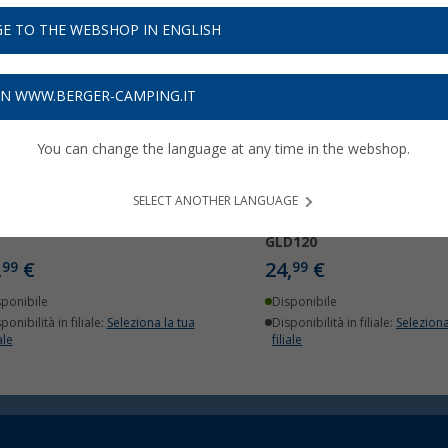
E TO THE WEBSHOP IN ENGLISH
ON WWW.BERGER-CAMPING.IT
You can change the language at any time in the webshop.
SELECT ANOTHER LANGUAGE
intori a polvere GLORIA
Coperta antincendio GLO
GLD120
,
€
24,
€
99
99
sponibile
Disponibile
ponibilità in filiale:
Seleziona la tua
Disponibilità in filiale:
Seleziona
ale
filiale