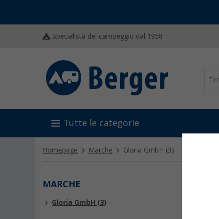
Specialista del campeggio dal 1958
Tutte le categorie
Homepage
Marche
Gloria GmbH
(3)
MARCHE
GLOR
Gloria GmbH (3)