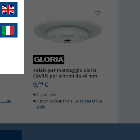
RIA
Telaio per montaggio Gloria
CAVIUS per allarmi da 40 mm
9,
€
99
Disponibile
 la tua
Disponibilità in filiale:
Seleziona la tua
filiale