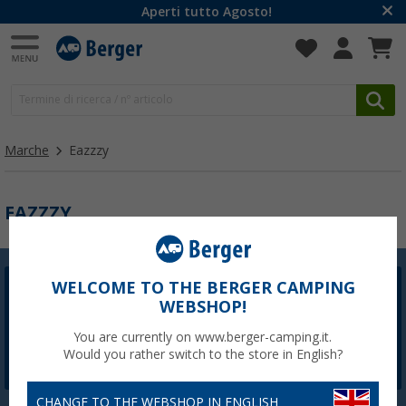
Aperti tutto Agosto!
Marche
Eazzzy
EAZZZY
WELCOME TO THE BERGER CAMPING
Newsletter Berger
WEBSHOP!
La registrazione alla newsletter non è attualmente
disponibile. Risolveremo il problema il prima possibile.
You are currently on www.berger-camping.it.
Would you rather switch to the store in English?
CHANGE TO THE WEBSHOP IN ENGLISH