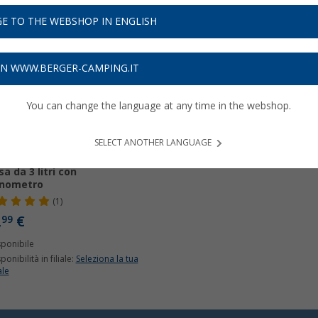
E TO THE WEBSHOP IN ENGLISH
ON WWW.BERGER-CAMPING.IT
You can change the language at any time in the webshop.
SELECT ANOTHER LANGUAGE
pa Bravo 101 a doppia
sa da 3 litri con
nometro
(1)
,
€
99
sponibile
ponibilità in filiale:
Seleziona la tua
ale