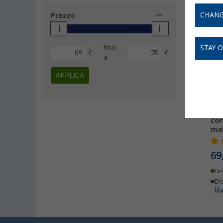
CHANG
Prezzo
fino
STAY 
€
€
a
APPLICA
Pom
cor
ma
69
Di
Dis
fili