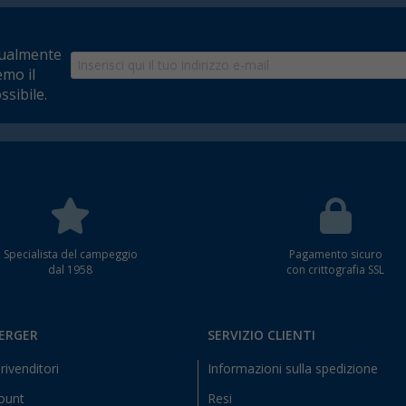
tualmente
emo il
ssibile.
Specialista del campeggio
Pagamento sicuro
dal 1958
con crittografia SSL
BERGER
SERVIZIO CLIENTI
rivenditori
Informazioni sulla spedizione
count
Resi