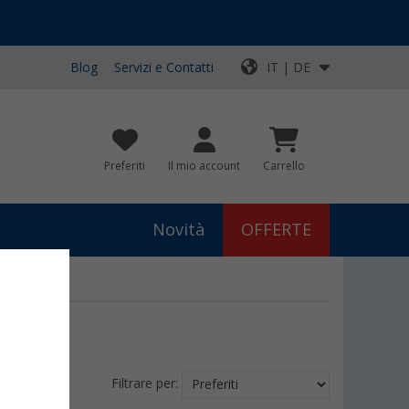
Blog
Servizi e Contatti
IT | DE
Preferiti
Il mio account
Carrello
Novità
OFFERTE
Filtrare per: