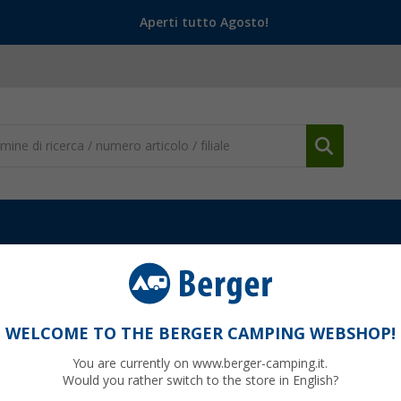
Aperti tutto Agosto!
WELCOME TO THE BERGER CAMPING WEBSHOP!
VO
You are currently on www.berger-camping.it.
Would you rather switch to the store in English?