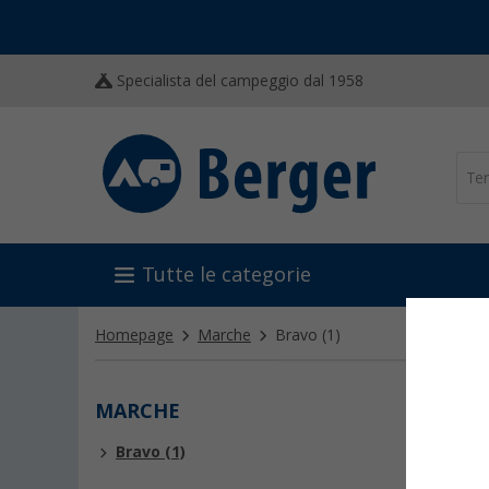
Specialista del campeggio dal 1958
Tutte le categorie
Homepage
Marche
Bravo
(1)
MARCHE
BRA
Bravo (1)