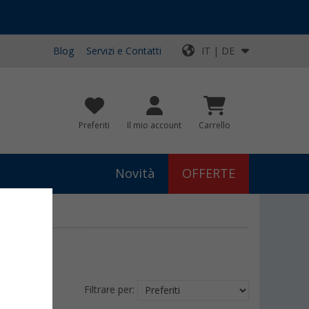
Blog
Servizi e Contatti
IT | DE
Preferiti
Il mio account
Carrello
Novità
OFFERTE
Filtrare per: