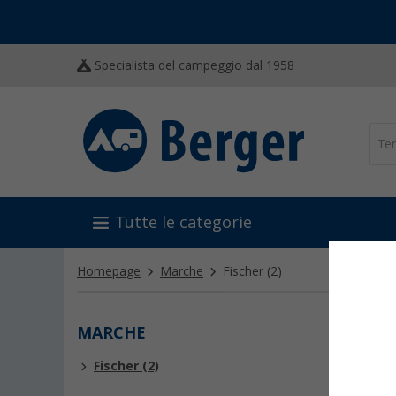
Specialista del campeggio dal 1958
Tutte le categorie
Homepage
Marche
Fischer
(2)
MARCHE
FISC
Fischer (2)