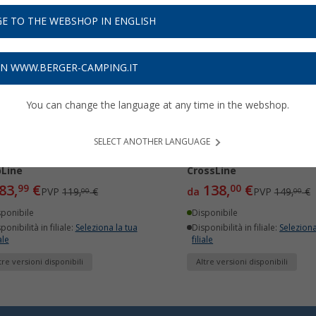
E TO THE WEBSHOP IN ENGLISH
29%
-7%
ON WWW.BERGER-CAMPING.IT
You can change the language at any time in the webshop.
SELECT ANOTHER LANGUAGE
taparapetto Fischer
Portaparapetto Fischer
Line
CrossLine
83,
€
138,
€
99
00
PVP
119,
€
da
PVP
149,
€
00
00
sponibile
Disponibile
ponibilità in filiale:
Seleziona la tua
Disponibilità in filiale:
Seleziona
ale
filiale
tre versioni disponibili
Altre versioni disponibili