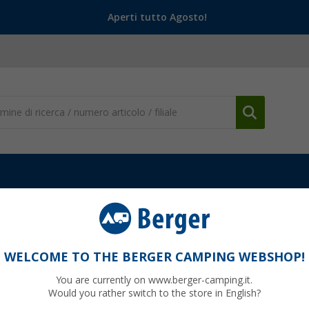
Aperti tutto Agosto!
WELCOME TO THE BERGER CAMPING WEBSHOP!
HER
You are currently on www.berger-camping.it.
Would you rather switch to the store in English?