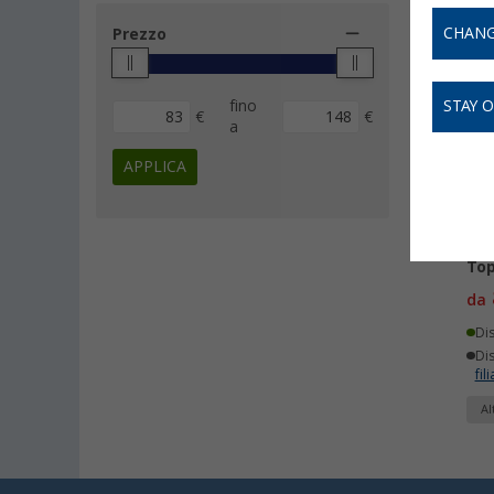
CHANG
Prezzo
-
fino
STAY 
€
€
a
APPLICA
Por
Top
da
Di
Dis
fili
Al