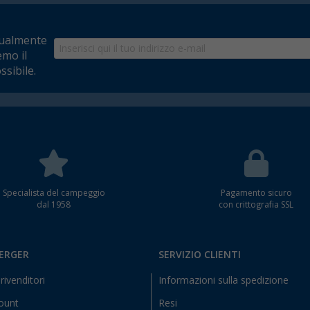
tualmente
emo il
ssibile.
Specialista del campeggio
Pagamento sicuro
dal 1958
con crittografia SSL
BERGER
SERVIZIO CLIENTI
rivenditori
Informazioni sulla spedizione
count
Resi