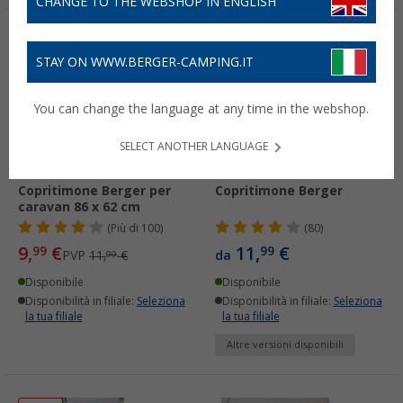
CHANGE TO THE WEBSHOP IN ENGLISH
-16%
STAY ON WWW.BERGER-CAMPING.IT
You can change the language at any time in the webshop.
SELECT ANOTHER LANGUAGE
Copritimone Berger per
Copritimone Berger
caravan 86 x 62 cm
(
Più di
100)
(80)
9,
€
11,
€
99
99
PVP
11,
€
da
99
Disponibile
Disponibile
Disponibilità in filiale:
Seleziona
Disponibilità in filiale:
Seleziona
la tua filiale
la tua filiale
Altre versioni disponibili