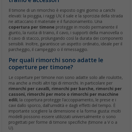
Il timone di un rimorchio è esposto ogni giorno a carichi
elevati: la pioggia, i raggi UV, il sale e la sporcizia della strada
ne attaccano il materiale e il funzionamento. Una
copertura per timone
protegge in modo permanente il
giunto, la ruota di traino, il cavo, i supporti della manovella o
il cavo di stacco, prolungando così la durata dei componenti
sensibili. Inoltre, garantisce un aspetto ordinato, ideale per il
parcheggio, il campeggio o il rimessaggio.
Per quali rimorchi sono adatte le
coperture per timone?
Le coperture per timone non sono adatte solo alle roulotte,
ma anche a molti altri tipi di rimorchi. In particolare per
rimorchi per cavalli, rimorchi per barche, rimorchi per
cassoni, rimorchi per moto o rimorchi per macchine
edili
, la copertura protegge l'accoppiamento, le prese e i
cavi dallo sporco, dall'umidità e dagli effetti del tempo. È
importante scegliere la dimensione e la forma giusta: molti
modelli possono essere utilizzati universalmente o sono
progettati per forme di timone specifiche (timone a V o a
U).