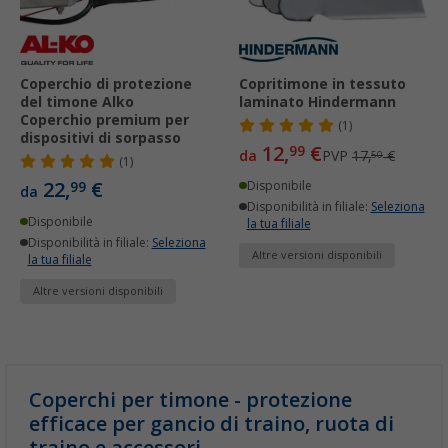
Coperchio di protezione
Copritimone in tessuto
del timone Alko
laminato Hindermann
Coperchio premium per
(1)
dispositivi di sorpasso
12,
€
99
da
PVP
17,
€
50
(1)
22,
€
99
Disponibile
da
Disponibilità in filiale:
Seleziona
Disponibile
la tua filiale
Disponibilità in filiale:
Seleziona
Altre versioni disponibili
la tua filiale
Altre versioni disponibili
Coperchi per timone - protezione
efficace per gancio di traino, ruota di
traino e accessori