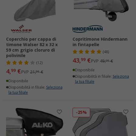
Coperchio per cappa di
Copritimone Hindermann
timone Walser 82 x 32 x
in fintapelle
59 cm grigio cloruro di
(48)
polivinile
43,
€
99
PVP
49,
€
00
(12)
4,
€
99
Disponibile
PVP
21,
€
95
Disponibilità in filiale:
Seleziona
Disponibile
la tua filiale
Disponibilità in filiale:
Seleziona
la tua filiale
-25%