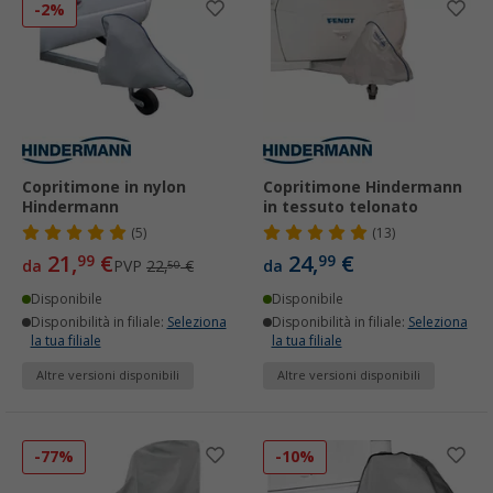
-2%
Copritimone in nylon
Copritimone Hindermann
Hindermann
in tessuto telonato
(5)
(13)
21,
€
24,
€
99
99
da
PVP
22,
€
da
50
Disponibile
Disponibile
Disponibilità in filiale:
Seleziona
Disponibilità in filiale:
Seleziona
la tua filiale
la tua filiale
Altre versioni disponibili
Altre versioni disponibili
-77%
-10%