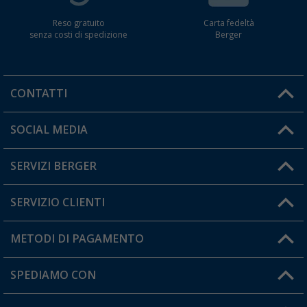
Reso gratuito
Carta fedeltà
senza costi di spedizione
Berger
CONTATTI
Orari di apertura del servizio:
SOCIAL MEDIA
Lun. - Ven.: 08:00 - 17:00
SERVIZI BERGER
Hai una domanda?
SERVIZIO CLIENTI
Diventare rivenditori
Il mio Account
METODI DI PAGAMENTO
Informazioni sulla spedizione
I miei Preferiti
Resi
SPEDIAMO CON
Carta fedeltà Berger
Stato del mio ordine