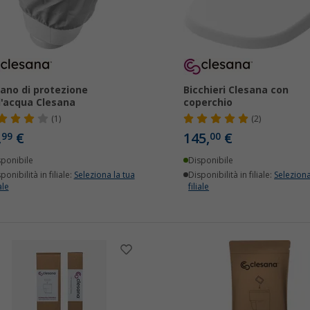
ano di protezione
Bicchieri Clesana con
l'acqua Clesana
coperchio
(1)
(2)
,
€
145,
€
99
00
sponibile
Disponibile
ponibilità in filiale:
Seleziona la tua
Disponibilità in filiale:
Seleziona
ale
filiale