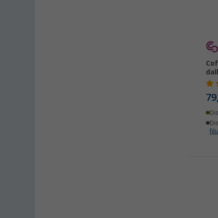
Cof
dal
79
Di
Dis
fili