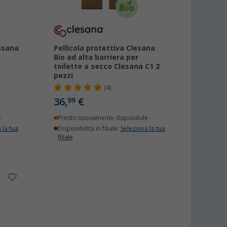
esana
Pellicola protettiva Clesana
Bio ad alta barriera per
toilette a secco Clesana C1 2
pezzi
(4)
36,
€
99
e
Presto nuovamente disponibile
 la tua
Disponibilità in filiale:
Seleziona la tua
filiale