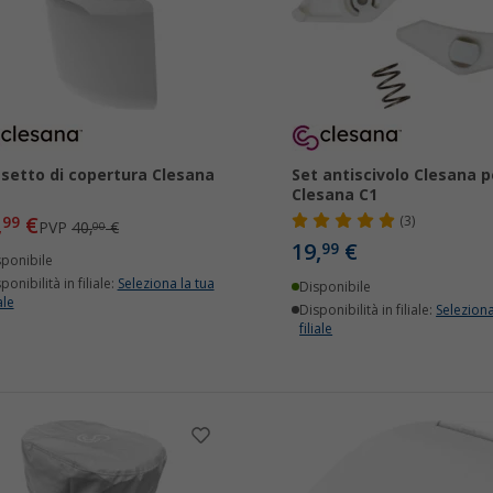
setto di copertura Clesana
Set antiscivolo Clesana p
Clesana C1
,
€
99
(3)
PVP
40,
€
00
19,
€
99
sponibile
ponibilità in filiale:
Seleziona la tua
Disponibile
ale
Disponibilità in filiale:
Seleziona
filiale