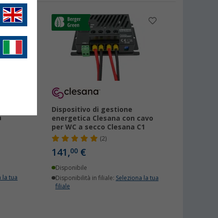
Dispositivo di gestione
a
energetica Clesana con cavo
per WC a secco Clesana C1
(2)
141,
€
00
Disponibile
 la tua
Disponibilità in filiale:
Seleziona la tua
filiale