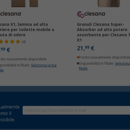
sana X1, lamina ad alta
Granuli Clesana Super-
riera per toilette mobile a
Absorber ad alto potere
uta di odore
assorbente per Clesana T
X1
(4)
21,
€
99
,
€
99
Presto nuovamente disponibil
esto nuovamente disponibile
Disponibilità in filiale:
Seleziona
ponibilità in filiale:
Seleziona la tua
filiale
ale
tualmente
emo il
ssibile.