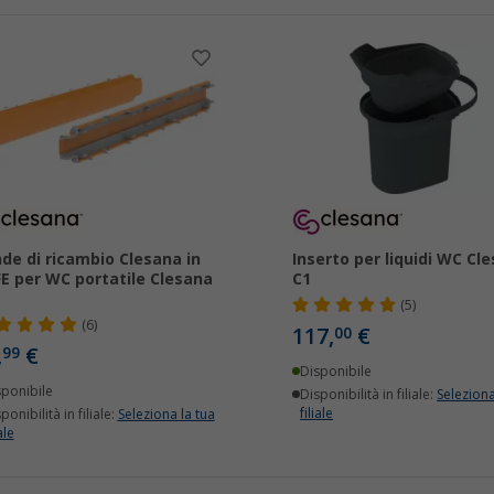
de di ricambio Clesana in
Inserto per liquidi WC Cl
E per WC portatile Clesana
C1
(5)
(6)
117,
€
00
,
€
99
Disponibile
sponibile
Disponibilità in filiale:
Seleziona
filiale
ponibilità in filiale:
Seleziona la tua
ale