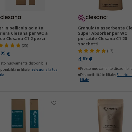
er in pellicola ad alta
Granulato assorbente Cl
riera Clesana per WC a
Super Absorber per WC
co Clesana C1 2 pezzi
portatile Clesana C1 20
sacchetti
(25)
(13)
,
€
99
4,
€
99
esto nuovamente disponibile
Presto nuovamente disponibil
ponibilità in filiale:
Seleziona la tua
ale
Disponibilità in filiale:
Seleziona
filiale