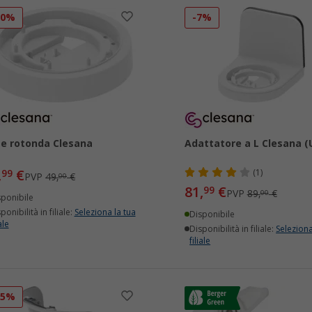
10%
-7%
e rotonda Clesana
Adattatore a L Clesana (
,
€
99
(1)
PVP
49,
€
00
81,
€
99
PVP
89,
€
00
sponibile
ponibilità in filiale:
Seleziona la tua
Disponibile
ale
Disponibilità in filiale:
Seleziona
filiale
15%