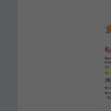
Ban
PTF
C1
38
Di
Dis
fili