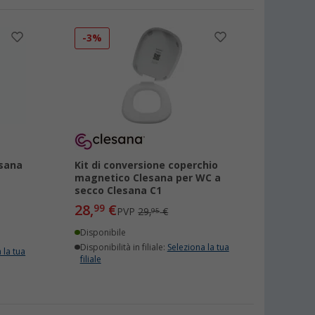
-3%
esana
Kit di conversione coperchio
magnetico Clesana per WC a
secco Clesana C1
28,
€
99
PVP
29,
€
95
Disponibile
Disponibilità in filiale:
Seleziona la tua
 la tua
filiale