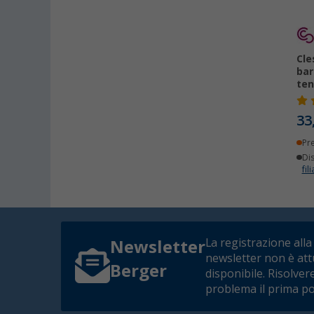
Cle
bar
ten
33
Pr
Dis
fili
La registrazione alla
Newsletter
newsletter non è at
Berger
disponibile. Risolver
problema il prima po