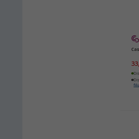
Cas
33
Di
Dis
fili