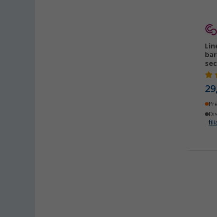
Lin
bar
sec
29
Pr
Dis
fili