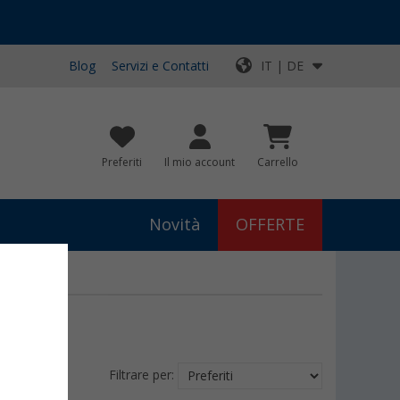
Blog
Servizi e Contatti
IT | DE
Preferiti
Il mio account
Carrello
Novità
OFFERTE
Filtrare per: