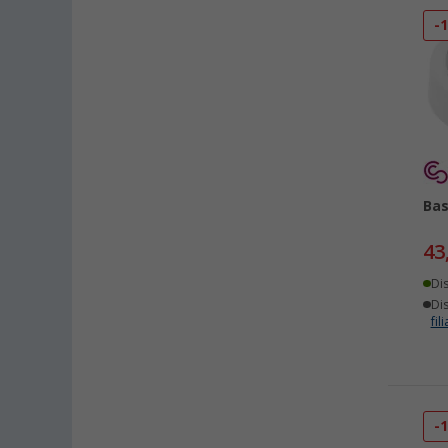
-
Bas
43
Di
Dis
fili
-