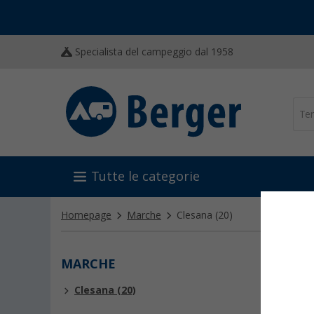
Specialista del campeggio dal 1958
Tutte le categorie
Homepage
Marche
Clesana
(20)
MARCHE
CLES
Clesana (20)