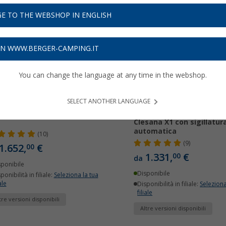
E TO THE WEBSHOP IN ENGLISH
ON WWW.BERGER-CAMPING.IT
You can change the language at any time in the webshop.
SELECT ANOTHER LANGUAGE
a secco Clesana C1
Toilette mobile a saldare
Clesana X1 con sigillatur
automatica
(10)
(9)
1.652,
€
00
1.331,
€
00
da
sponibile
Disponibile
ponibilità in filiale:
Seleziona la tua
ale
Disponibilità in filiale:
Seleziona
filiale
tre versioni disponibili
Altre versioni disponibili