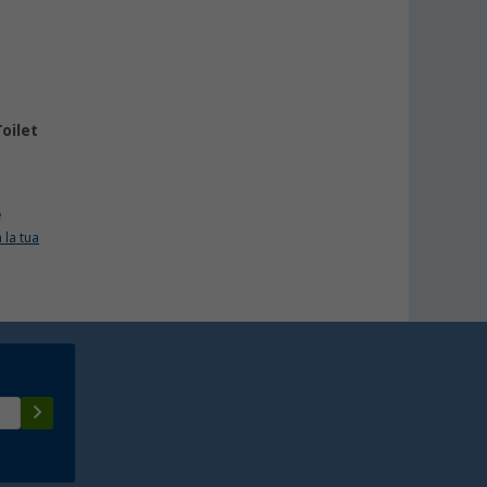
oilet
e
 la tua