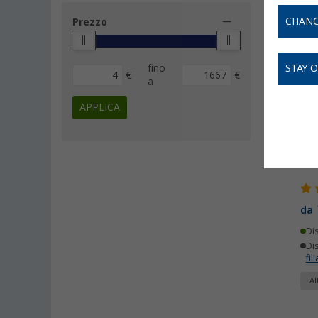
CHANG
Prezzo
fino
STAY 
€
€
a
APPLICA
WC 
da
Di
Dis
fili
Al