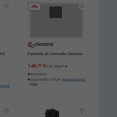
-8%
UV)
Pannello di controllo Clesana
146,
€
00
PVP
159,
€
50
Disponibile
Disponibilità in filiale:
Seleziona la tua
filiale
 la tua