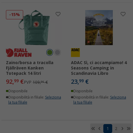
-15%
Zaino/borsa a tracolla
ADAC Sì, ci accampiamo! 4
Fjällräven Kanken
Seasons Camping in
Totepack 14 litri
Scandinavia Libro
92,
€
23,
€
99
99
PVP
109,
€
95
Disponibile
Disponibile
Disponibilità in filiale:
Seleziona
Disponibilità in filiale:
Seleziona
la tua filiale
la tua filiale
1
2