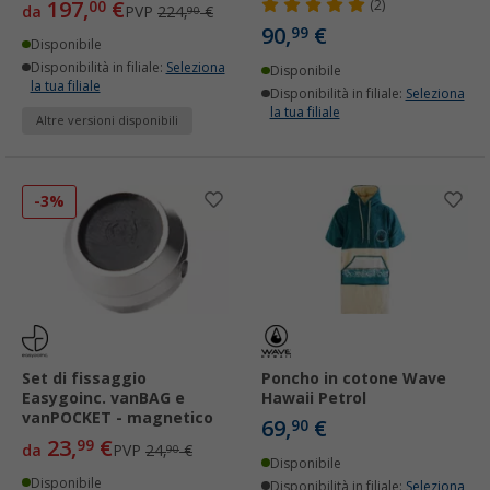
197,
€
00
(2)
da
PVP
224,
€
90
90,
€
99
Disponibile
Disponibilità in filiale:
Seleziona
Disponibile
la tua filiale
Disponibilità in filiale:
Seleziona
la tua filiale
Altre versioni disponibili
-3%
Set di fissaggio
Poncho in cotone Wave
Easygoinc. vanBAG e
Hawaii Petrol
vanPOCKET - magnetico
69,
€
90
23,
€
99
da
PVP
24,
€
90
Disponibile
Disponibile
Disponibilità in filiale:
Seleziona