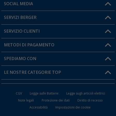
Orari di apertura del servizio:
SOCIAL MEDIA
Lun. - Ven.: 08:00 - 17:00
SERVIZI BERGER
Hai una domanda?
SERVIZIO CLIENTI
Diventare rivenditori
Il mio Account
METODI DI PAGAMENTO
Informazioni sulla spedizione
I miei Preferiti
Resi
SPEDIAMO CON
Carta fedeltà Berger
Stato del mio ordine
LE NOSTRE CATEGORIE TOP
FAQ e Contatti
Accessori per Caravan e Camper
CGV
Legge sulle Batterie
Legge sugli articoli elettrici
WC da Campeggio
Note legali
Protezione dei dati
Diritto di recesso
Accessibilità
Impostazioni dei cookie
Mobili per il Campeggio