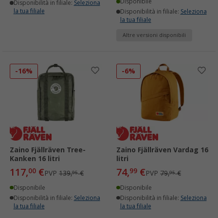
Disponibile
Disponibilità in filiale:
Seleziona
la tua filiale
Disponibilità in filiale:
Seleziona
la tua filiale
Altre versioni disponibili
-16%
-6%
Zaino Fjällräven Tree-
Zaino Fjällräven Vardag 16
Kanken 16 litri
litri
117,
€
74,
€
00
99
PVP
139,
€
PVP
79,
€
95
95
Disponibile
Disponibile
Disponibilità in filiale:
Seleziona
Disponibilità in filiale:
Seleziona
la tua filiale
la tua filiale