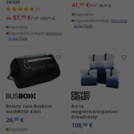
24/620
41,
€
99
PVP
49,
€
95
(1)
Disponibile
87,
€
99
da
PVP
109,
€
95
Disponibilità in filiale:
Seleziona
la tua filiale
Disponibile
Disponibilità in filiale:
Seleziona
la tua filiale
Beauty case BusBoxx
Borsa
washBOXX 4 litri
magnetica/organizer
DriveDressy
26,
€
99
108,
€
00
Disponibile