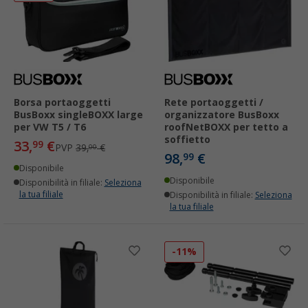
Borsa portaoggetti
Rete portaoggetti /
BusBoxx singleBOXX large
organizzatore BusBoxx
per VW T5 / T6
roofNetBOXX per tetto a
soffietto
33,
€
99
PVP
39,
€
00
98,
€
99
Disponibile
Disponibile
Disponibilità in filiale:
Seleziona
la tua filiale
Disponibilità in filiale:
Seleziona
la tua filiale
-11%