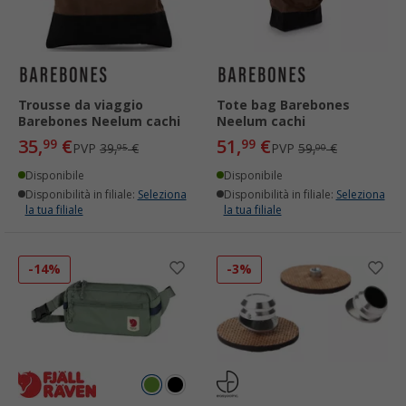
Trousse da viaggio
Tote bag Barebones
Barebones Neelum cachi
Neelum cachi
35,
€
51,
€
99
99
PVP
39,
€
PVP
59,
€
95
00
Disponibile
Disponibile
Disponibilità in filiale:
Seleziona
Disponibilità in filiale:
Seleziona
la tua filiale
la tua filiale
-14%
-3%