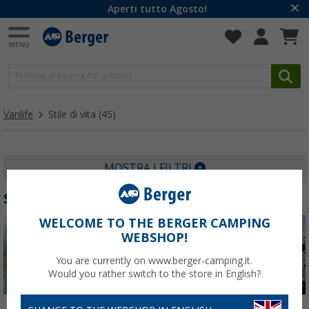
Aperti tutto Agosto!
Vanlife
Stile di vita
(45)
MOSTRA I FILTRI
STILE DI VITA
WELCOME TO THE BERGER CAMPING
WEBSHOP!
You are currently on www.berger-camping.it.
Would you rather switch to the store in English?