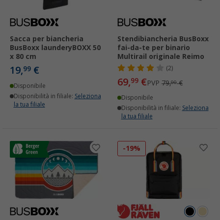
Sacca per biancheria
Stendibiancheria BusBoxx
BusBoxx launderyBOXX 50
fai-da-te per binario
x 80 cm
Multirail originale Reimo
19,
€
99
(2)
69,
€
99
PVP
79,
€
00
Disponibile
Disponibilità in filiale:
Seleziona
Disponibile
la tua filiale
Disponibilità in filiale:
Seleziona
la tua filiale
-19%