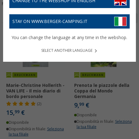
CHANGE TO THE WEBSHOP IN ENGLISH
Filtrare per:
Pagina 1 da 2
STAY ON WWW.BERGER-CAMPING.IT
You can change the language at any time in the webshop.
SELECT ANOTHER LANGUAGE
Marie-Christine Hollerith -
Prenota le piazzole della
VAN LIFE - Il mio diario di
Coppa del Mondo
bordo personale
Germania
9,
€
(2)
99
15,
€
99
Disponibile
Disponibilità in filiale:
Seleziona
Disponibile
la tua filiale
Disponibilità in filiale:
Seleziona
la tua filiale