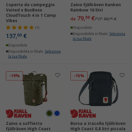
Coperta da campeggio
Zaino Fjällräven Kanken
Voited x BusBoxx
Rainbow 16 litri
CloudTouch 4 in 1 Camp
79,
€
99
da
PVP
99,
€
95
Vibes
(1)
Disponibile
Disponibilità in filiale:
Seleziona
137,
€
00
la tua filiale
Disponibile
Disponibilità in filiale:
Seleziona
la tua filiale
-19%
-15%
Zaino a soffietto
Borsa a tracolla Fjällräven
Fjällräven High Coast
High Coast 0,8 litri piccola