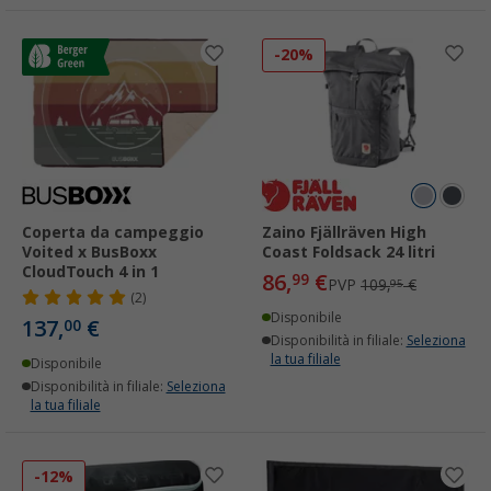
-20%
Coperta da campeggio
Zaino Fjällräven High
Voited x BusBoxx
Coast Foldsack 24 litri
CloudTouch 4 in 1
86,
€
99
PVP
109,
€
95
(2)
Disponibile
137,
€
00
Disponibilità in filiale:
Seleziona
la tua filiale
Disponibile
Disponibilità in filiale:
Seleziona
la tua filiale
-12%