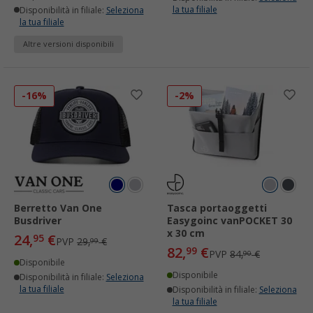
la tua filiale
Disponibilità in filiale:
Seleziona
la tua filiale
Altre versioni disponibili
-16%
-2%
Berretto Van One
Tasca portaoggetti
Busdriver
Easygoinc vanPOCKET 30
x 30 cm
24,
€
95
PVP
29,
€
99
82,
€
99
PVP
84,
€
90
Disponibile
Disponibile
Disponibilità in filiale:
Seleziona
la tua filiale
Disponibilità in filiale:
Seleziona
la tua filiale