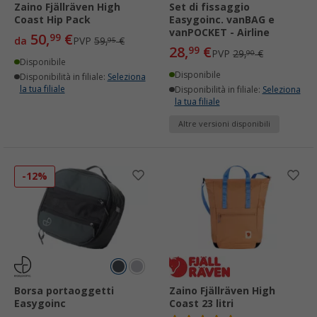
Zaino Fjällräven High
Set di fissaggio
Coast Hip Pack
Easygoinc. vanBAG e
vanPOCKET - Airline
50,
€
99
da
PVP
59,
€
95
28,
€
99
PVP
29,
€
90
Disponibile
Disponibile
Disponibilità in filiale:
Seleziona
la tua filiale
Disponibilità in filiale:
Seleziona
la tua filiale
Altre versioni disponibili
-12%
Borsa portaoggetti
Zaino Fjällräven High
Easygoinc
Coast 23 litri