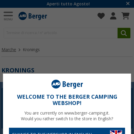
Aperti tutto Agosto!
Marche
Kronings
KRONINGS
WELCOME TO THE BERGER CAMPING
Newsletter Berger
WEBSHOP!
La registrazione alla newsletter non è attualmente
disponibile. Risolveremo il problema il prima possibile.
You are currently on www.berger-camping.it.
Would you rather switch to the store in English?