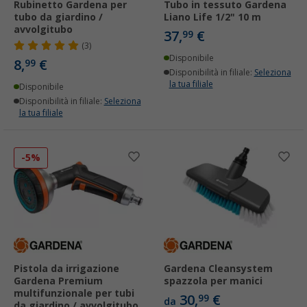
Rubinetto Gardena per
Tubo in tessuto Gardena
tubo da giardino /
Liano Life 1/2" 10 m
avvolgitubo
37,
€
99
(3)
Disponibile
8,
€
99
Disponibilità in filiale:
Seleziona
la tua filiale
Disponibile
Disponibilità in filiale:
Seleziona
la tua filiale
-5%
Pistola da irrigazione
Gardena Cleansystem
Gardena Premium
spazzola per manici
multifunzionale per tubi
30,
€
99
da
da giardino / avvolgitubo