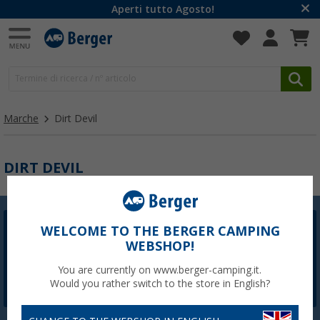
Aperti tutto Agosto!
Marche
Dirt Devil
DIRT DEVIL
WELCOME TO THE BERGER CAMPING
Newsletter Berger
WEBSHOP!
La registrazione alla newsletter non è attualmente
disponibile. Risolveremo il problema il prima possibile.
You are currently on www.berger-camping.it.
Would you rather switch to the store in English?