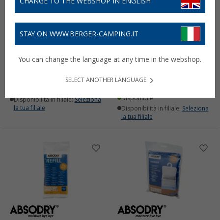
CHANGE TO THE WEBSHOP IN ENGLISH
STAY ON WWW.BERGER-CAMPING.IT
Deumidificatore per
Ricarica per
ambienti Absodry Duo
deumidificatore Absodry
You can change the language at any time in the webshop.
Family Series 3 per 30 m³
Duo Family per Serie 3 4 x
300 g
17,
€
99
da
14,
€
SELECT ANOTHER LANGUAGE
99
Disponibile
Disponibile
Disponibilità in filiale:
Seleziona
la tua filiale
Disponibilità in filiale:
Seleziona
la tua filiale