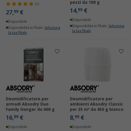
pezzi da 100 g
(1)
14,
€
99
27,
€
99
Disponibile
Disponibile
Disponibilità in filiale:
Seleziona
Disponibilità in filiale:
Seleziona
la tua filiale
la tua filiale
Deumidificatore per
Deumidificatore per
armadi Absodry Duo
ambienti Absodry Classic
Family Hanger da 600 g
per 35 m³ da 450 g bianco
16,
€
8,
€
99
99
Disponibile
Disponibile