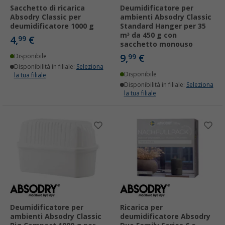
Sacchetto di ricarica
Deumidificatore per
Absodry Classic per
ambienti Absodry Classic
deumidificatore 1000 g
Standard Hanger per 35
m³ da 450 g con
4,
€
99
sacchetto monouso
9,
€
Disponibile
99
Disponibilità in filiale:
Seleziona
Disponibile
la tua filiale
Disponibilità in filiale:
Seleziona
la tua filiale
Deumidificatore per
Ricarica per
ambienti Absodry Classic
deumidificatore Absodry