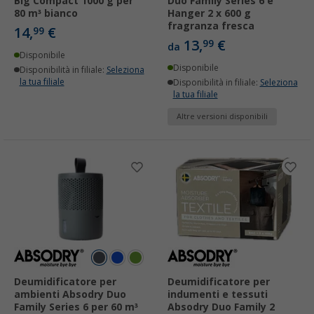
Big Compact 1000 g per
Duo Family Series 6 e
80 m³ bianco
Hanger 2 x 600 g
fragranza fresca
14,
€
99
13,
€
99
da
Disponibile
Disponibile
Disponibilità in filiale:
Seleziona
la tua filiale
Disponibilità in filiale:
Seleziona
la tua filiale
Altre versioni disponibili
Deumidificatore per
Deumidificatore per
ambienti Absodry Duo
indumenti e tessuti
Family Series 6 per 60 m³
Absodry Duo Family 2