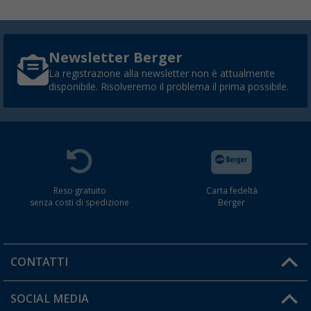
Newsletter Berger
La registrazione alla newsletter non è attualmente
disponibile. Risolveremo il problema il prima possibile.
Reso gratuito
Carta fedeltà
senza costi di spedizione
Berger
CONTATTI
Orari di apertura del servizio:
SOCIAL MEDIA
Lun. - Ven.: 08:00 - 17:00