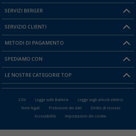
SERVIZI BERGER
Hai una domanda?
SERVIZIO CLIENTI
Diventare rivenditori
Il mio Account
METODI DI PAGAMENTO
Informazioni sulla spedizione
I miei Preferiti
Resi
SPEDIAMO CON
Carta fedeltà Berger
Stato del mio ordine
LE NOSTRE CATEGORIE TOP
FAQ e Contatti
Accessori per Caravan e Camper
CGV
Legge sulle Batterie
Legge sugli articoli elettrici
WC da Campeggio
Note legali
Protezione dei dati
Diritto di recesso
Accessibilità
Impostazioni dei cookie
Mobili per il Campeggio
Frigo Portatili