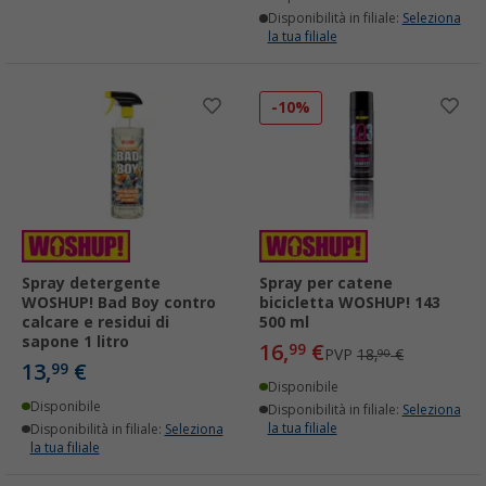
Disponibilità in filiale:
Seleziona
la tua filiale
-10%
Spray detergente
Spray per catene
WOSHUP! Bad Boy contro
bicicletta WOSHUP! 143
calcare e residui di
500 ml
sapone 1 litro
16,
€
99
PVP
18,
€
90
13,
€
99
Disponibile
Disponibile
Disponibilità in filiale:
Seleziona
la tua filiale
Disponibilità in filiale:
Seleziona
la tua filiale