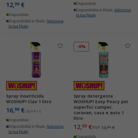
12,
€
99
Disponibile
Disponibilità in filiale:
Seleziona
Disponibile
la tua filiale
Disponibilità in filiale:
Seleziona
la tua filiale
-6%
Spray insetticida
Spray detergente
WOSHUP! Ciao 1 litro
WOSHUP! Easy Peacy per
superfici camper,
16,
€
99
(16,
99
€ / l)
caravan, casa e auto 1
litro
Disponibile
12,
€
99
Disponibilità in filiale:
Seleziona
PVP
13,
€
90
la tua filiale
Disponibile