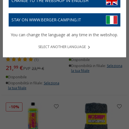
CHANGE TO THE WEBSHOP IN ENGLISH
STAY ON WWW.BERGER-CAMPING.IT
Spray detergente
Spray per vetri WOSHUP!
You can change the language at any time in the webshop.
WOSHUP! Killer contro
Wosher per caravan e
macchie di pioggia,
camper 1 litro
SELECT ANOTHER LANGUAGE
verderame o guarnizioni
13,
€
99
PVP
14,
€
90
scolorite 1 litro
(1)
Disponibile
Disponibilità in filiale:
Seleziona
21,
€
99
PVP
23,
€
90
la tua filiale
Disponibile
Disponibilità in filiale:
Seleziona
la tua filiale
-10%