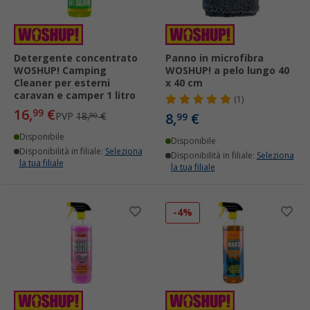
Detergente concentrato
Panno in microfibra
WOSHUP! Camping
WOSHUP! a pelo lungo 40
Cleaner per esterni
x 40 cm
caravan e camper 1 litro
(1)
16,
€
99
PVP
18,
€
8,
€
90
99
Disponibile
Disponibile
Disponibilità in filiale:
Seleziona
Disponibilità in filiale:
Seleziona
la tua filiale
la tua filiale
-4%