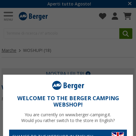
Aperti tutto Agosto!
Marche
WOSHUP!
(18)
MOSTRA I FILTRI
WOSHUP!
WELCOME TO THE BERGER CAMPING
Filtrare per:
WEBSHOP!
You are currently on www.berger-camping.it.
Would you rather switch to the store in English?
-7%
-6%