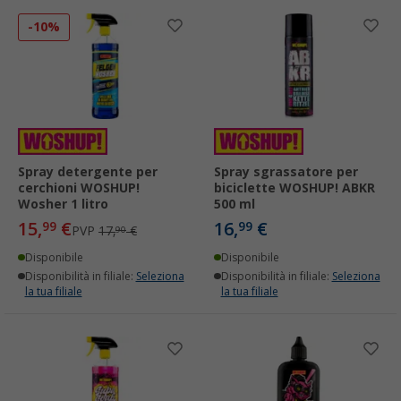
-10%
Spray detergente per
Spray sgrassatore per
cerchioni WOSHUP!
biciclette WOSHUP! ABKR
Wosher 1 litro
500 ml
15,
€
16,
€
99
99
PVP
17,
€
90
Disponibile
Disponibile
Disponibilità in filiale:
Seleziona
Disponibilità in filiale:
Seleziona
la tua filiale
la tua filiale