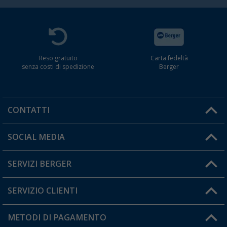
Reso gratuito
Carta fedeltà
senza costi di spedizione
Berger
CONTATTI
Orari di apertura del servizio:
SOCIAL MEDIA
Lun. - Ven.: 08:00 - 17:00
SERVIZI BERGER
Hai una domanda?
SERVIZIO CLIENTI
Diventare rivenditori
Il mio Account
METODI DI PAGAMENTO
Informazioni sulla spedizione