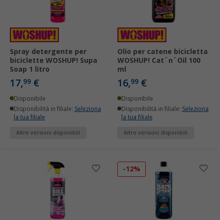
Spray detergente per
Olio per catene bicicletta
biciclette WOSHUP! Supa
WOSHUP! Cat´n´Oil 100
Soap 1 litro
ml
17,
€
16,
€
99
99
Disponibile
Disponibile
Disponibilità in filiale:
Seleziona
Disponibilità in filiale:
Seleziona
la tua filiale
la tua filiale
Altre versioni disponibili
Altre versioni disponibili
-12%