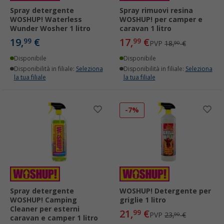
Spray detergente
Spray rimuovi resina
WOSHUP! Waterless
WOSHUP! per camper e
Wunder Wosher 1 litro
caravan 1 litro
19,
€
17,
€
99
99
PVP
18,
€
90
Disponibile
Disponibile
Disponibilità in filiale:
Seleziona
Disponibilità in filiale:
Seleziona
la tua filiale
la tua filiale
-7%
Spray detergente
WOSHUP! Detergente per
WOSHUP! Camping
griglie 1 litro
Cleaner per esterni
21,
€
99
PVP
23,
€
90
caravan e camper 1 litro