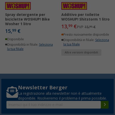
Spray detergente per
Additivo per toilette
biciclette WOSHUP! Bike
WOSHUP! Shitstorm 1 litro
Wosher 1 litro
13,
€
99
PVP
15,
€
90
15,
€
99
Presto nuovamente disponibile
Disponibile
Disponibilità in filiale:
Seleziona
la tua filiale
Disponibilità in filiale:
Seleziona
la tua filiale
Altre versioni disponibili
Newsletter Berger
La registrazione alla newsletter non è attualmente
disponibile. Risolveremo il problema il prima possibile.