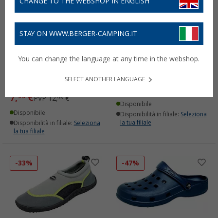
CHANGE TO THE WEBSHOP IN ENGLISH
STAY ON WWW.BERGER-CAMPING.IT
Bockstiegel Juist / Föhr:
Pantofole in neoprene da
You can change the language at any time in the webshop.
scarpe da acqua in
donna Bockstiegel Sylt
neoprene per bambini
(94)
SELECT ANOTHER LANGUAGE
(12)
9,
€
95
PVP
14,
€
95
7,
€
95
PVP
12,
€
95
Disponibile
Disponibile
Disponibilità in filiale:
Seleziona
la tua filiale
Disponibilità in filiale:
Seleziona
la tua filiale
-33%
-47%