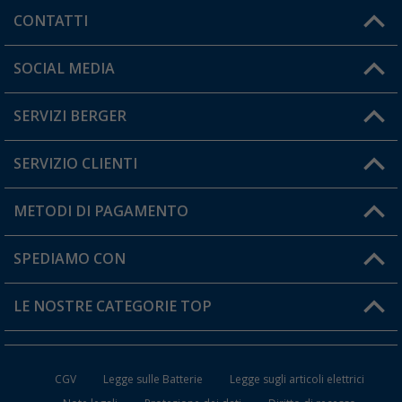
CONTATTI
Orari di apertura del servizio:
SOCIAL MEDIA
Lun. - Ven.: 08:00 - 17:00
SERVIZI BERGER
Hai una domanda?
SERVIZIO CLIENTI
Diventare rivenditori
Il mio Account
METODI DI PAGAMENTO
Informazioni sulla spedizione
I miei Preferiti
Resi
SPEDIAMO CON
Carta fedeltà Berger
Stato del mio ordine
LE NOSTRE CATEGORIE TOP
FAQ e Contatti
Accessori per Caravan e Camper
CGV
Legge sulle Batterie
Legge sugli articoli elettrici
WC da Campeggio