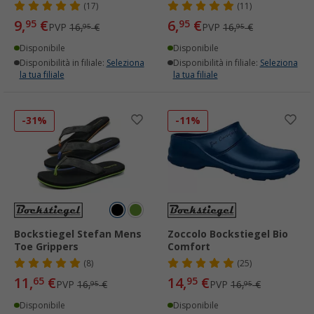
(17)
(11)
9,
€
6,
€
95
95
PVP
16,
€
PVP
16,
€
95
95
Disponibile
Disponibile
Disponibilità in filiale:
Seleziona
Disponibilità in filiale:
Seleziona
la tua filiale
la tua filiale
-31%
-11%
Bockstiegel Stefan Mens
Zoccolo Bockstiegel Bio
Toe Grippers
Comfort
(8)
(25)
11,
€
14,
€
65
95
PVP
16,
€
PVP
16,
€
95
95
Disponibile
Disponibile