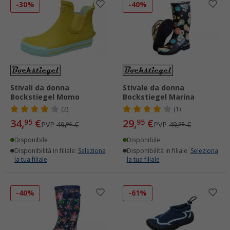
-30%
-40%
Stivali da donna
Stivale da donna
Bockstiegel Momo
Bockstiegel Marina
(2)
(1)
34,
€
29,
€
95
95
PVP
49,
€
PVP
49,
€
95
95
Disponibile
Disponibile
Disponibilità in filiale:
Seleziona
Disponibilità in filiale:
Seleziona
la tua filiale
la tua filiale
-40%
-61%