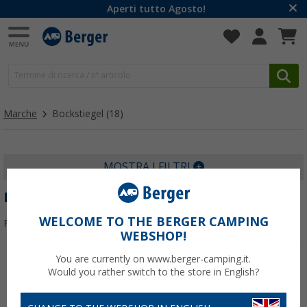
Aperti tutto Agosto!
Marche
Bockstiegel
(18)
MOSTRA I FILTRI
BOCKSTIEGEL
WELCOME TO THE BERGER CAMPING
Filtrare per:
WEBSHOP!
You are currently on www.berger-camping.it.
Would you rather switch to the store in English?
-38%
-33%