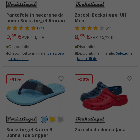
Pantofole in neoprene da
Zoccoli Bockstiegel Ulf
uomo Bockstiegel Amrum
Men
(75)
(22)
9,
€
8,
€
95
95
PVP
14,
€
PVP
16,
€
95
95
Disponibile
Disponibile
Disponibilità in filiale:
Seleziona
Disponibilità in filiale:
Seleziona
la tua filiale
la tua filiale
-41%
-58%
Bockstiegel Katrin B
Zoccolo da donna Jana
Donna Toe Gripper