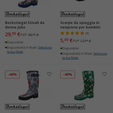
Bockstiegel Stivali da
Scarpe da spiaggia in
donna Julia
neoprene per bambini
29,
€
95
(4)
PVP
49,
€
95
5,
€
00
PVP
12,
€
95
Disponibile
Disponibilità in filiale:
Seleziona
Disponibile
la tua filiale
Disponibilità in filiale:
Seleziona
la tua filiale
-40%
-40%