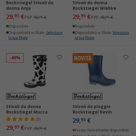
Bockstiegel Stivali da
Stivali da donna
donna Anja
Bockstiegel Wiebke
29,
€
29,
€
95
95
PVP
49,
€
PVP
49,
€
95
95
Disponibile
Disponibile
Disponibilità in filiale:
Seleziona
Disponibilità in filiale:
Seleziona
la tua filiale
la tua filiale
-40%
Stivali da donna
Stivali da pioggia
Bockstiegel Mucca
Bockstiegel Kevin
29,
€
(5)
95
29,
€
95
PVP
49,
€
95
Presto nuovamente disponibile