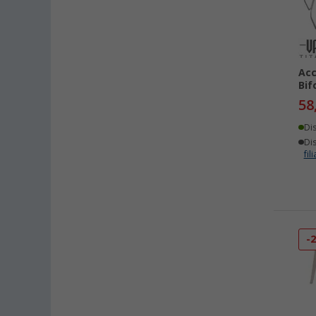
Acc
Bif
58
Di
Dis
fili
-