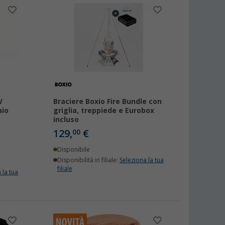
W
Braciere Boxio Fire Bundle con
aio
griglia, treppiede e Eurobox
incluso
129,
€
00
Disponibile
Disponibilità in filiale:
Seleziona la tua
filiale
 la tua