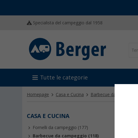
Specialista del campeggio dal 1958
Tutte le categorie
Homepage
Casa e Cucina
Barbecue da campeggi
CASA E CUCINA
BARB
Fornelli da campeggio (177)
Il
barbec
con il cl
Barbecue da campeggio (118)