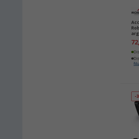
Acc
Rob
ar
72
Di
Dis
fili
-