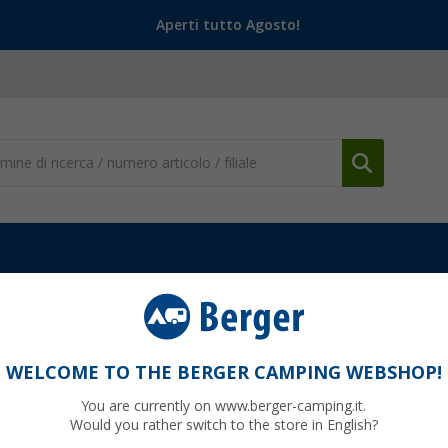
Aperti tutto Agosto!
o
Barbecue a carbonella
(23)
WELCOME TO THE BERGER CAMPING WEBSHOP!
ECUE A CARBONELLA
You are currently on www.berger-camping.it.
ue a carbonella da campeggio
è perfetto per chi cerca il vero sapore
Would you rather switch to the store in English?
assico BBQ a brace, ideale per campeggio, giardino e tempo libero.
Per