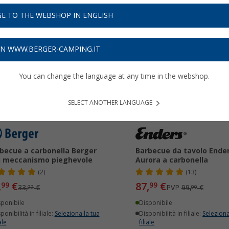
E TO THE WEBSHOP IN ENGLISH
ON WWW.BERGER-CAMPING.IT
11%
-11%
You can change the language at any time in the webshop.
SELECT ANOTHER LANGUAGE
becue a carbonella Berger
Barbecue da tavolo Ende
 meccanismo pieghevole
Aurora a carbonella
(2)
(13)
,
€
87,
€
99
99
33,
€
PVP
99,
€
99
90
sponibile
Disponibile
ponibilità in filiale:
Seleziona la tua
Disponibilità in filiale:
Seleziona
ale
filiale