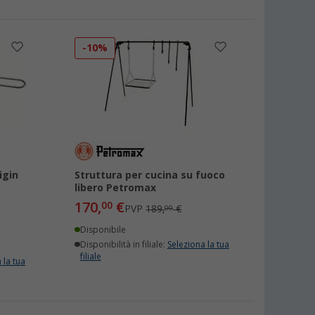
-10%
igin
Struttura per cucina su fuoco
libero Petromax
170,
€
00
PVP
189,
€
00
Disponibile
Disponibilità in filiale:
Seleziona la tua
filiale
 la tua