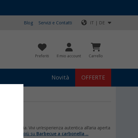
Blog
Servizi e Contatti
IT | DE
Preferiti
Il mio account
Carrello
Novità
OFFERTE
 della griglia. Vivi un’esperienza autentica all’aria aperta
 saperne di più su
Barbecue a carbonella
...