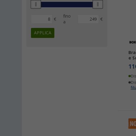
fino
€
€
a
APPLICA
Bra
e S
11
Di
Dis
fili