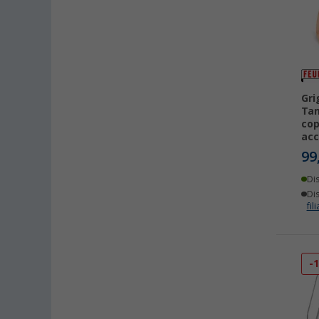
Gri
Tam
cop
acc
99
Di
Dis
fili
-