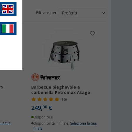
Filtrare per:
rs
Barbecue pieghevole a
carbonella Petromax Atago
(16)
249,
€
00
Disponibile
 la tua
Disponibilità in filiale:
Seleziona la tua
filiale