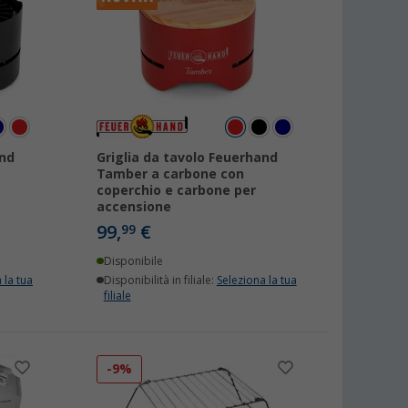
and
Griglia da tavolo Feuerhand
Tamber a carbone con
coperchio e carbone per
accensione
99,
€
99
Disponibile
 la tua
Disponibilità in filiale:
Seleziona la tua
filiale
-9%