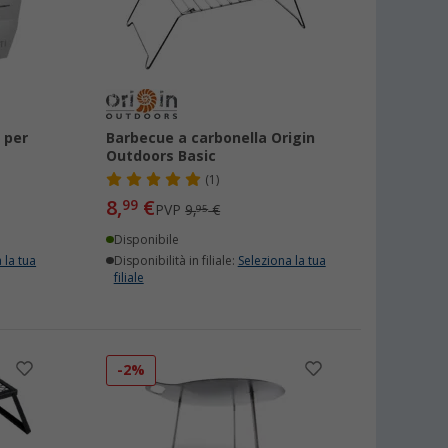
i per
Barbecue a carbonella Origin
Outdoors Basic
(1)
8,
€
99
PVP
9,
€
95
Disponibile
 la tua
Disponibilità in filiale:
Seleziona la tua
filiale
-2%