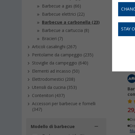
Barbecue a gas (66)
CHANG
Barbecue elettrici (22)
Barbecue a carbonella (23)
STAY 
Barbecue a cartuccia (8)
-
Bracieri (7)
Articoli casalinghi (267)
Pentolame da campeggio (235)
Stoviglie da campeggio (640)
Elementi ad incasso (50)
Elettrodomestici (208)
Utensili da cucina (353)
Bar
con
Contenitori (437)
Accessori per barbecue e fornelli
29
(347)
Di
Dis
Modello di barbecue
fili