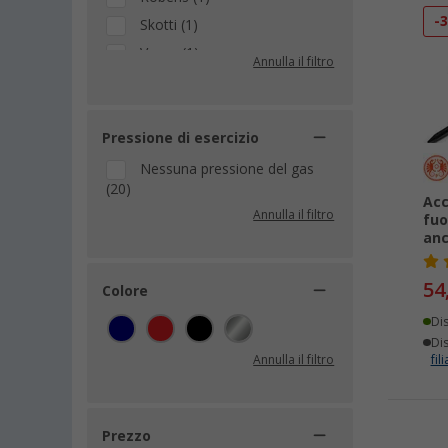
-
Skotti (1)
Vargo (1)
Annulla il filtro
VW Collection (1)
Pressione di esercizio
Nessuna pressione del gas
(20)
Acc
Annulla il filtro
fuo
an
54
Colore
Di
Dis
Annulla il filtro
fili
Prezzo