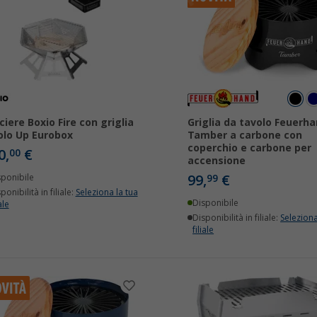
ciere Boxio Fire con griglia
Griglia da tavolo Feuerh
olo Up Eurobox
Tamber a carbone con
coperchio e carbone per
0,
€
00
accensione
99,
€
sponibile
99
ponibilità in filiale:
Seleziona la tua
Disponibile
ale
Disponibilità in filiale:
Seleziona
filiale