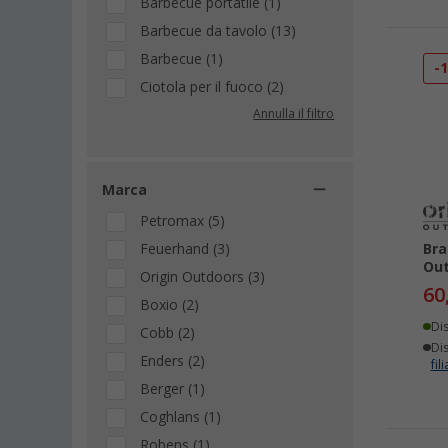
Barbecue portatile (1)
Barbecue da tavolo (13)
Barbecue (1)
-
Ciotola per il fuoco (2)
Annulla il filtro
Marca
Petromax (5)
Feuerhand (3)
Bra
Out
Origin Outdoors (3)
60
Boxio (2)
Di
Cobb (2)
Dis
Enders (2)
fili
Berger (1)
Coghlans (1)
Robens (1)