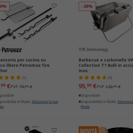
30%
-26%
essorio per cucina su
Barbecue a carbonella V
co libero Petromax fire
Collection T1 Bulli in acci
chor
inox
(1)
(3)
,
€
95,
€
99
99
PVP
79,
€
PVP
129,
€
00
95
sponibile
Disponibile
ponibilità in filiale:
Seleziona la tua
Disponibilità in filiale:
Seleziona
ale
filiale