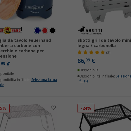
glia da tavolo Feuerhand
Skotti grill da tavolo min
ber a carbone con
legna / carbonella
erchio e carbone per
(2)
ensione
86,
€
99
,
€
99
Disponibile
sponibile
Disponibilità in filiale:
Seleziona
ponibilità in filiale:
Seleziona la tua
filiale
ale
15%
-24%