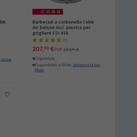
obb
Barbecue a carbonella Cobb
Air Deluxe incl. piastra per
grigliare CO-418
(1)
207,
€
00
PVP
234,
€
00
Disponibile
 la tua
Disponibilità in filiale:
Seleziona la tua
filiale