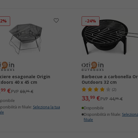
12%
-24%
ciere esagonale Origin
Barbecue a carbonella Or
doors 40 x 45 cm
Outdoors 32 cm
,
€
99
(2)
PVP
69,
€
95
33,
€
99
PVP
44,
€
95
sponibile
ponibilità in filiale:
Seleziona la tua
Disponibile
ale
Disponibilità in filiale:
Seleziona
filiale