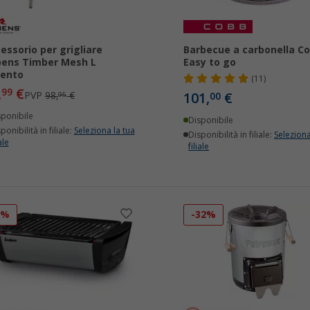
essorio per grigliare
Barbecue a carbonella C
ens Timber Mesh L
Easy to go
gento
(11)
,
€
99
PVP
98,
€
101,
€
95
00
sponibile
Disponibile
ponibilità in filiale:
Seleziona la tua
Disponibilità in filiale:
Seleziona
ale
filiale
3%
-32%