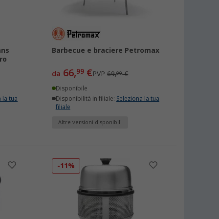
ans
Barbecue e braciere Petromax
ro
66,
€
99
da
PVP
69,
€
00
Disponibile
 la tua
Disponibilità in filiale:
Seleziona la tua
filiale
Altre versioni disponibili
-11%