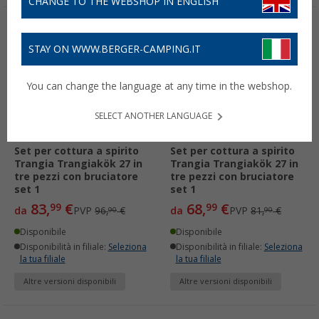
CHANGE TO THE WEBSHOP IN ENGLISH
-13%
-15%
STAY ON WWW.BERGER-CAMPING.IT
You can change the language at any time in the webshop.
SELECT ANOTHER LANGUAGE
Set per cottura a spirito
Set per cottura a spirito
Trangia Trangiakök 27 in
Trangia Trangiakök 27 in
tre pezzi con bruciatore
tre pezzi con bruciatore
set 1
set 1
83,
€
68,
€
99
99
da
PVP
96,
€
da
PVP
81,
€
90
90
Disponibile
Disponibile
Disponibilità in filiale:
Seleziona
Disponibilità in filiale:
Seleziona
la tua filiale
la tua filiale
Altre versioni disponibili
Altre versioni disponibili