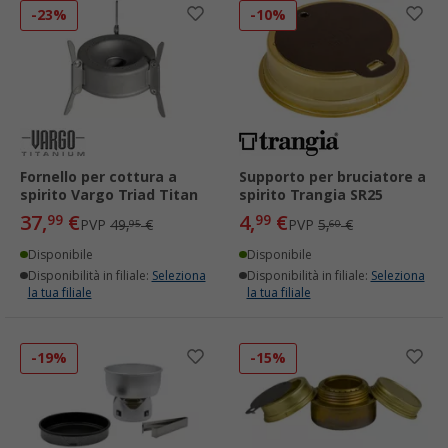
-23%
-10%
Fornello per cottura a
Supporto per bruciatore a
spirito Vargo Triad Titan
spirito Trangia SR25
37,
€
4,
€
99
99
PVP
49,
€
PVP
5,
€
95
60
Disponibile
Disponibile
Disponibilità in filiale:
Seleziona
Disponibilità in filiale:
Seleziona
la tua filiale
la tua filiale
-19%
-15%