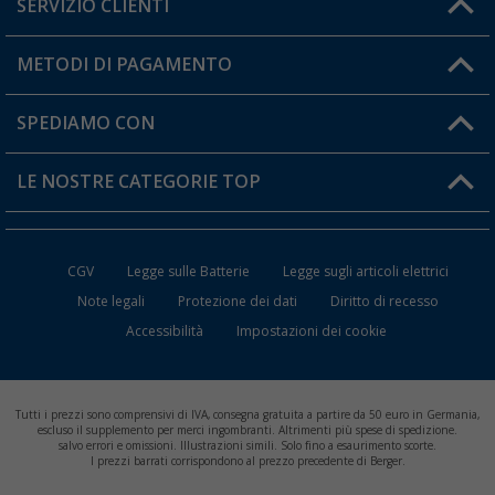
SERVIZIO CLIENTI
Diventare rivenditori
Il mio Account
METODI DI PAGAMENTO
Informazioni sulla spedizione
I miei Preferiti
Resi
SPEDIAMO CON
Carta fedeltà Berger
Stato del mio ordine
LE NOSTRE CATEGORIE TOP
FAQ e Contatti
Accessori per Caravan e Camper
CGV
Legge sulle Batterie
Legge sugli articoli elettrici
WC da Campeggio
Note legali
Protezione dei dati
Diritto di recesso
Accessibilità
Impostazioni dei cookie
Mobili per il Campeggio
Frigo Portatili
Tutti i prezzi sono comprensivi di IVA, consegna gratuita a partire da 50 euro in Germania,
Climatizzatori per Camper
escluso il supplemento per merci ingombranti. Altrimenti più spese di spedizione.
salvo errori e omissioni. Illustrazioni simili. Solo fino a esaurimento scorte.
I prezzi barrati corrispondono al prezzo precedente di Berger.
Batterie