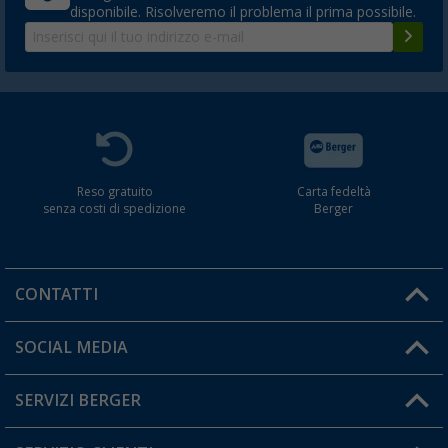
disponibile. Risolveremo il problema il prima possibile.
Reso gratuito
Carta fedeltà
senza costi di spedizione
Berger
CONTATTI
Orari di apertura del servizio:
SOCIAL MEDIA
Lun. - Ven.: 08:00 - 17:00
SERVIZI BERGER
Hai una domanda?