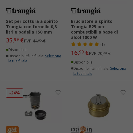
Set per cottura a spirito
Bruciatore a spirito
Trangia con fornello 0,8
Trangia B25 per
litri e padella 150 mm
combustibili a base di
alcol 1000 W
35,
€
99
PVP
44,
€
90
(1)
Disponibile
16,
€
99
PVP
20,
€
20
Disponibilità in filiale:
Seleziona
la tua filiale
Disponibile
Disponibilità in filiale:
Seleziona
la tua filiale
-24%