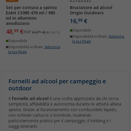
Set per cottura a spirito
Bruciatore ad alcool
Esbit CS985 470 ml / 985
Origin Outdoors
ml in alluminio
16,
€
99
anodizzato
48,
€
99
Disponibile
PVP
64,
€
95
(49,
74
€ / l)
Disponibilità in filiale:
Seleziona
Disponibile
la tua filiale
Disponibilità in filiale:
Seleziona
la tua filiale
Fornelli ad alcool per campeggio e
outdoor
Il
fornello ad alcool
è una scelta apprezzata da chi cerca
semplicità, affidabilità e autonomia durante le attività all’aria
aperta. Grazie al funzionamento con combustibile liquido,
non richiede cartucce o bombole, risultando
particolarmente pratico per il campeggio, il trekking e i
viaggi itineranti.