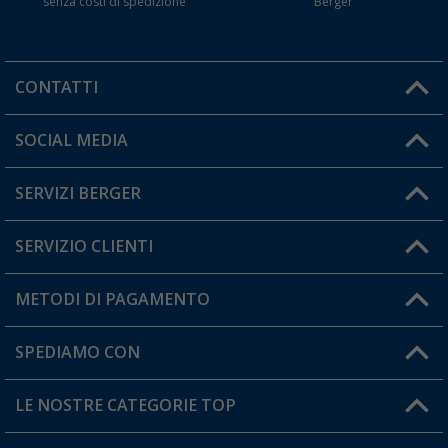
senza costi di spedizione
Berger
CONTATTI
Orari di apertura del servizio:
SOCIAL MEDIA
Lun. - Ven.: 08:00 - 17:00
SERVIZI BERGER
Hai una domanda?
SERVIZIO CLIENTI
Diventare rivenditori
Il mio Account
METODI DI PAGAMENTO
Informazioni sulla spedizione
I miei Preferiti
Resi
SPEDIAMO CON
Carta fedeltà Berger
Stato del mio ordine
LE NOSTRE CATEGORIE TOP
FAQ e Contatti