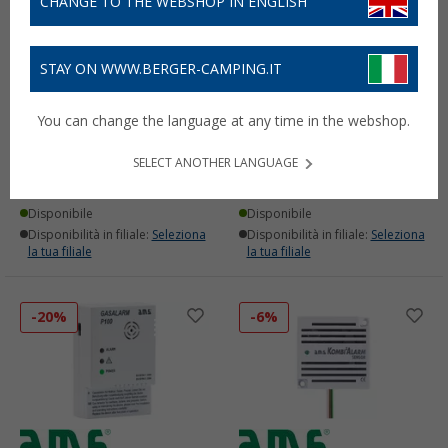
CHANGE TO THE WEBSHOP IN ENGLISH
STAY ON WWW.BERGER-CAMPING.IT
Sifone antiodore AMS
Rilevatore di gas AMS
You can change the language at any time in the webshop.
Kombialarm Compact
(22)
(12)
SELECT ANOTHER LANGUAGE
11,
€
127,
€
99
00
PVP
140,
€
00
Disponibile
Disponibile
Disponibilità in filiale:
Seleziona
Disponibilità in filiale:
Seleziona
la tua filiale
la tua filiale
-20%
-6%