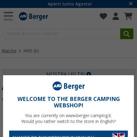
Aperti tutto Agosto!
Marche
AMS
(6)
MOSTRA I FILTRI
AMS
WELCOME TO THE BERGER CAMPING
Filtrare per:
WEBSHOP!
You are currently on www.berger-camping.it.
Would you rather switch to the store in English?
-9%