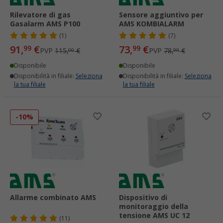
Rilevatore di gas
Sensore aggiuntivo per
Gasalarm AMS P100
AMS KOMBIALARM
(1)
(7)
91,
€
73,
€
99
99
PVP
115,
€
PVP
78,
€
00
99
Disponibile
Disponibile
Disponibilità in filiale:
Seleziona
Disponibilità in filiale:
Seleziona
la tua filiale
la tua filiale
-10%
Allarme combinato AMS
Dispositivo di
monitoraggio della
tensione AMS UC 12
(11)