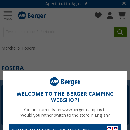
Aperti tutto Agosto!
Marche
Fosera
FOSERA
WELCOME TO THE BERGER CAMPING
Newsletter Berger
WEBSHOP!
La registrazione alla newsletter non è attualmente
disponibile. Risolveremo il problema il prima possibile.
You are currently on www.berger-camping.it.
Would you rather switch to the store in English?