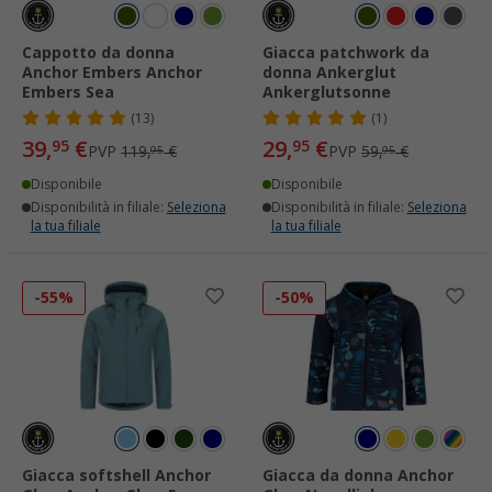
Cappotto da donna
Giacca patchwork da
Anchor Embers Anchor
donna Ankerglut
Embers Sea
Ankerglutsonne
(13)
(1)
39,
€
29,
€
95
95
PVP
119,
€
PVP
59,
€
95
95
Disponibile
Disponibile
Disponibilità in filiale:
Seleziona
Disponibilità in filiale:
Seleziona
la tua filiale
la tua filiale
-55%
-50%
Giacca softshell Anchor
Giacca da donna Anchor