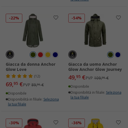
-22%
-54%
Giacca da donna Anchor
Giacca da uomo Anchor
Glow Love
Glow Anchor Glow Journey
49,
€
(12)
95
PVP
109,
€
95
69,
€
95
PVP
89,
€
95
Disponibile
Disponibilità in filiale:
Seleziona
Disponibile
la tua filiale
Disponibilità in filiale:
Seleziona
la tua filiale
-30%
-36%