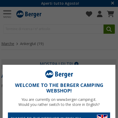
Aperti tutto Agosto!
Marche
Ankerglut
(19)
MOSTRA I FILTRI
ANKERGLUT
WELCOME TO THE BERGER CAMPING
Filtrare per:
WEBSHOP!
You are currently on www.berger-camping.it.
Would you rather switch to the store in English?
-70%
-70%