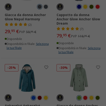
Giacca da donna Anchor
Cappotto da donna
Glow Nepal Harmony
Anchor Glow Anchor Glow
Dream
(2)
(7)
29,
€
95
PVP
59,
€
95
79,
€
95
PVP
119,
€
95
Disponibile
Disponibile
Disponibilità in filiale:
Seleziona
la tua filiale
Disponibilità in filiale:
Seleziona
la tua filiale
-25%
-30%
Ankerglut Ankerglut
Giacca da donna Anchor