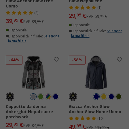
Glow Anchor Glow Free
Glow Nepalliebe
Uomo
(1)
(3)
29,
€
95
PVP
59,
€
95
39,
€
95
PVP
89,
€
95
Disponibile
Disponibile
Disponibilità in filiale:
Seleziona
la tua filiale
Disponibilità in filiale:
Seleziona
la tua filiale
-64%
-58%
Cappotto da donna
Giacca Anchor Glow
Ankerglut Nepal cuore
Anchor Glow Home Uomo
patchwork
(10)
29,
€
95
PVP
84,
€
49,
€
95
95
PVP
119,
€
95