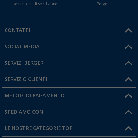
senza costi di spedizione
Berger
CONTATTI
Orari di apertura del servizio:
SOCIAL MEDIA
Lun. - Ven.: 08:00 - 17:00
SERVIZI BERGER
Hai una domanda?
SERVIZIO CLIENTI
Diventare rivenditori
Il mio Account
METODI DI PAGAMENTO
Informazioni sulla spedizione
I miei Preferiti
Resi
SPEDIAMO CON
Carta fedeltà Berger
Stato del mio ordine
LE NOSTRE CATEGORIE TOP
FAQ e Contatti