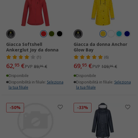
Giacca Softshell
Giacca da donna Anchor
Ankerglut Joy da donna
Glow Bay
(1)
(6)
62,
€
69,
€
95
95
PVP
89,
€
PVP
109,
€
95
95
Disponibile
Disponibile
Disponibilità in filiale:
Seleziona
Disponibilità in filiale:
Seleziona
la tua filiale
la tua filiale
-50%
-33%