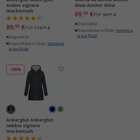
eroina signore
Glow Anchor Glow
mackintosh
69,
€
95
PVP
99,
€
95
(1)
Disponibile
89,
€
95
PVP
119,
€
95
Disponibilità in filiale:
Seleziona
la tua filiale
Disponibile
Disponibilità in filiale:
Seleziona
la tua filiale
-36%
Ankerglut Ankerglut
nebbia signore
mackintosh
(2)