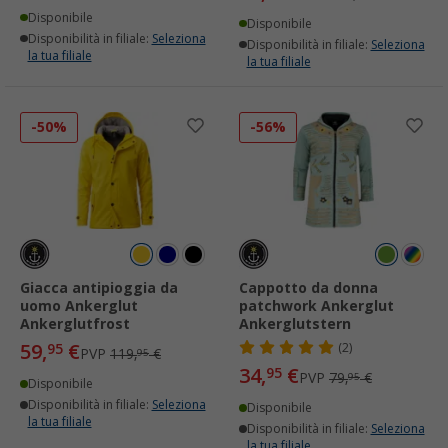
Disponibile
Disponibile
Disponibilità in filiale:
Seleziona
Disponibilità in filiale:
Seleziona
la tua filiale
la tua filiale
-50%
-56%
Giacca antipioggia da
Cappotto da donna
uomo Ankerglut
patchwork Ankerglut
Ankerglutfrost
Ankerglutstern
59,
€
95
(2)
PVP
119,
€
95
34,
€
95
PVP
79,
€
95
Disponibile
Disponibilità in filiale:
Seleziona
Disponibile
la tua filiale
Disponibilità in filiale:
Seleziona
la tua filiale