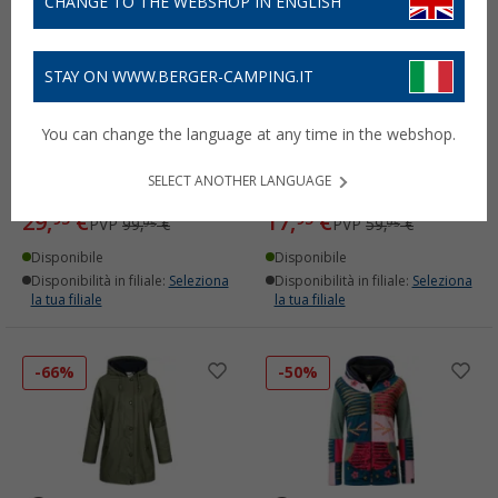
CHANGE TO THE WEBSHOP IN ENGLISH
STAY ON WWW.BERGER-CAMPING.IT
Anchor Glow Anchor Glow
Giacca da donna Anchor
You can change the language at any time in the webshop.
Breeze Ladies Softshell
Glow Anchor Glow
Coat
Friendship
SELECT ANOTHER LANGUAGE
(51)
(9)
29,
€
17,
€
95
95
PVP
99,
€
PVP
59,
€
95
95
Disponibile
Disponibile
Disponibilità in filiale:
Seleziona
Disponibilità in filiale:
Seleziona
la tua filiale
la tua filiale
-66%
-50%