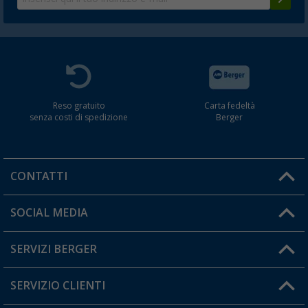
Reso gratuito
Carta fedeltà
senza costi di spedizione
Berger
CONTATTI
Orari di apertura del servizio:
SOCIAL MEDIA
Lun. - Ven.: 08:00 - 17:00
SERVIZI BERGER
Hai una domanda?
SERVIZIO CLIENTI
Diventare rivenditori