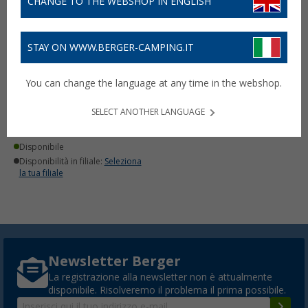
CHANGE TO THE WEBSHOP IN ENGLISH
STAY ON WWW.BERGER-CAMPING.IT
Tessuto Mehler Airtex
You can change the language at any time in the webshop.
(8)
SELECT ANOTHER LANGUAGE
24,
€
99
30,
€
99
(14,
70
€ / m²)
Disponibile
Disponibilità in filiale:
Seleziona
la tua filiale
Newsletter Berger
La registrazione alla newsletter non è attualmente
disponibile. Risolveremo il problema il prima possibile.