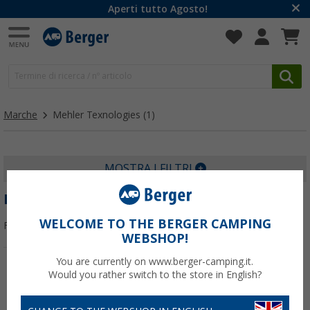
Aperti tutto Agosto!
Marche
Mehler Texnologies
(1)
MOSTRA I FILTRI
MEHLER TEXNOLOGIES
WELCOME TO THE BERGER CAMPING
Filtrare per:
WEBSHOP!
You are currently on www.berger-camping.it.
Would you rather switch to the store in English?
-19%