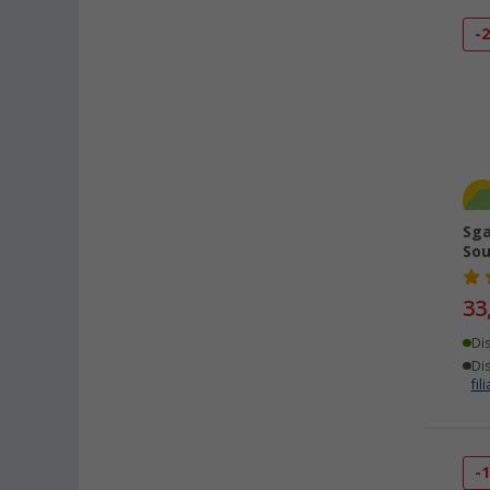
-
Sga
Sou
33
Di
Dis
fili
-