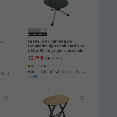
 /
Sgabello da campeggio
treppiede High Peak Tarifa 33
x 33 x 45 cm grigio scuro / blu
12,
€
99
PVP
14,
€
95
Disponibile
Disponibilità in filiale:
Seleziona la tua
 la tua
filiale