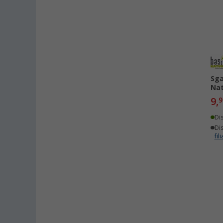
Sga
Nat
9,
9
Di
Dis
fili