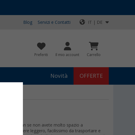
Blog
Servizi e Contatti
IT | DE
Preferiti
Il mio account
Carrello
Novità
OFFERTE
mper e caravan se non avete molto spazio a
, risulta essere leggero, facilissimo da trasportare e