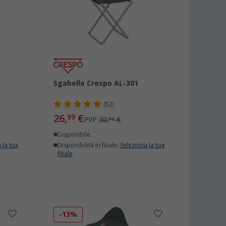
Sgabello Crespo AL-301
(52)
26,
€
99
PVP
30,
€
95
Disponibile
 la tua
Disponibilità in filiale:
Seleziona la tua
filiale
-13%