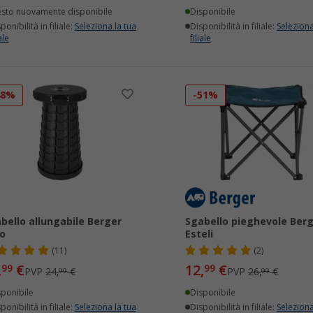
esto nuovamente disponibile
Disponibile
ponibilità in filiale:
Seleziona la tua
Disponibilità in filiale:
Seleziona
ale
filiale
48%
-51%
bello allungabile Berger
Sgabello pieghevole Ber
o
Esteli
(11)
(2)
,
€
12,
€
99
99
PVP
24,
€
PVP
26,
€
99
99
sponibile
Disponibile
ponibilità in filiale:
Seleziona la tua
Disponibilità in filiale:
Seleziona