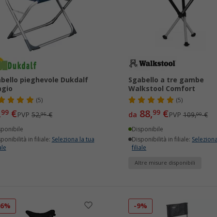
bello pieghevole Dukdalf
Sgabello a tre gambe
agio
Walkstool Comfort
(5)
(5)
,
€
88,
€
99
99
PVP
52,
€
da
PVP
109,
€
95
00
sponibile
Disponibile
ponibilità in filiale:
Seleziona la tua
Disponibilità in filiale:
Seleziona
ale
filiale
Altre misure disponibili
16%
-9%