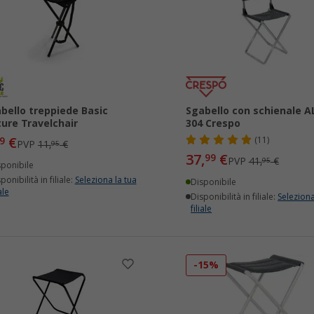
bello treppiede Basic
Sgabello con schienale AL
ure Travelchair
304 Crespo
€
9
(11)
PVP
11,
€
95
37,
€
99
PVP
41,
€
95
sponibile
ponibilità in filiale:
Seleziona la tua
Disponibile
ale
Disponibilità in filiale:
Seleziona
filiale
-15%