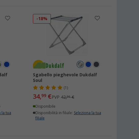
-18%
dalf
Sgabello pieghevole Dukdalf
Soul
(1)
34,
€
99
PVP
42,
€
95
e
Disponibile
 la tua
Disponibilità in filiale:
Seleziona la tua
filiale