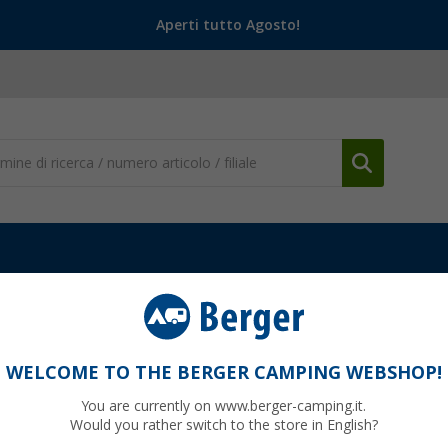
Aperti tutto Agosto!
(53)
WELCOME TO THE BERGER CAMPING WEBSHOP!
ELLI
You are currently on www.berger-camping.it.
bello da campeggio
è l’ideale per le vostre prossime vacanze in ca
Would you rather switch to the store in English?
ione, poiché, essendo uno
sgabello pieghevole
e di dimensioni ridotte