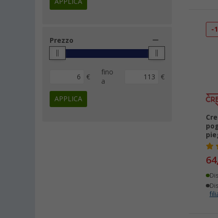
APPLICA
-
Prezzo
fino
€
€
a
APPLICA
Cre
po
pie
64
Di
Dis
fili