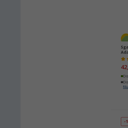
Sga
Ad
42
Di
Dis
fili
-