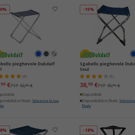
20%
-15%
bello pieghevole Dukdalf
Sgabello pieghevole Duk
l
Soul
(1)
(1)
,
€
38,
€
99
99
PVP
42,
€
PVP
45,
€
95
95
sponibile
Disponibile
ponibilità in filiale:
Seleziona la tua
Disponibilità in filiale:
Seleziona
ale
filiale
18%
-18%