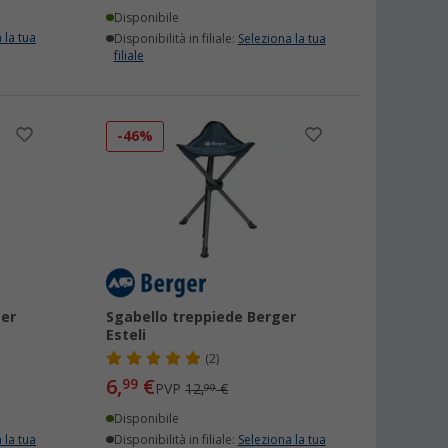
Disponibile
 la tua
Disponibilità in filiale:
Seleziona la tua
filiale
-46%
ger
Sgabello treppiede Berger
Esteli
(2)
6,
€
99
PVP
12,
€
99
Disponibile
 la tua
Disponibilità in filiale:
Seleziona la tua