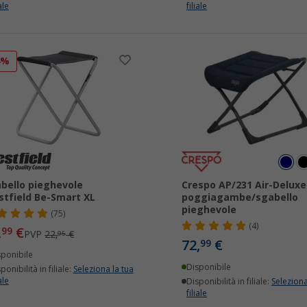
ale
filiale
4%
bello pieghevole
Crespo AP/231 Air-Deluxe
tfield Be-Smart XL
poggiagambe/sgabello
pieghevole
(75)
(4)
,
€
99
PVP
22,
€
95
72,
€
99
sponibile
Disponibile
ponibilità in filiale:
Seleziona la tua
ale
Disponibilità in filiale:
Seleziona
filiale