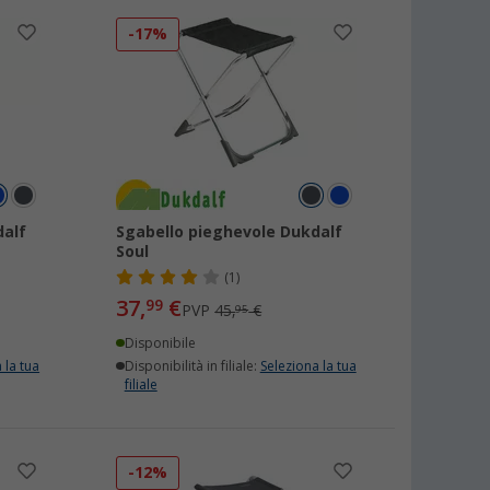
-17%
dalf
Sgabello pieghevole Dukdalf
Soul
(1)
37,
€
99
PVP
45,
€
95
Disponibile
 la tua
Disponibilità in filiale:
Seleziona la tua
filiale
-12%