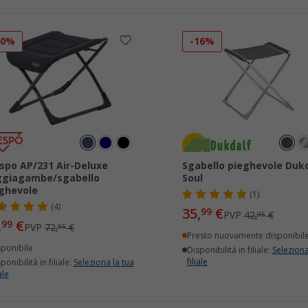
10%
-16%
spo AP/231 Air-Deluxe
Sgabello pieghevole Duk
ggiagambe/sgabello
Soul
ghevole
(1)
(4)
35,
€
99
PVP
42,
€
95
,
€
99
PVP
72,
€
95
Presto nuovamente disponibil
sponibile
Disponibilità in filiale:
Seleziona
filiale
ponibilità in filiale:
Seleziona la tua
ale