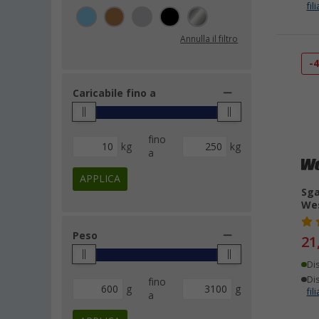
fili
Annulla il filtro
-
Caricabile fino a
fino
kg
kg
a
APPLICA
Sga
Wes
Peso
21
Di
Dis
fino
g
g
fili
a