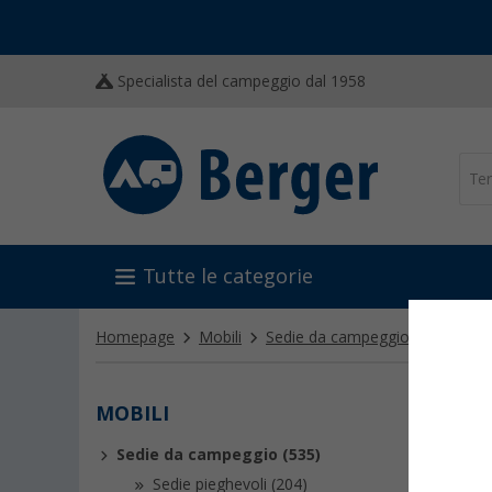
Specialista del campeggio dal 1958
Tutte le categorie
Homepage
Mobili
Sedie da campeggio
Sgabelli
MOBILI
SGAB
Sedie da campeggio (535)
Uno
sga
disposiz
Sedie pieghevoli (204)