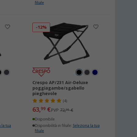
filiale
-12%
Crespo AP/231 Air-Deluxe
poggiagambe/sgabello
pieghevole
(4)
63,
€
99
PVP
72,
€
95
Disponibile
 la tua
Disponibilità in filiale:
Seleziona la tua
filiale