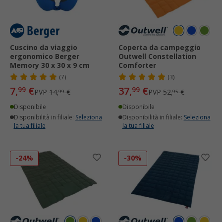
Cuscino da viaggio
Coperta da campeggio
ergonomico Berger
Outwell Constellation
Memory 30 x 30 x 9 cm
Comforter
(7)
(3)
7,
€
37,
€
99
99
PVP
14,
€
PVP
52,
€
99
95
Disponibile
Disponibile
Disponibilità in filiale:
Seleziona
Disponibilità in filiale:
Seleziona
la tua filiale
la tua filiale
-24%
-30%