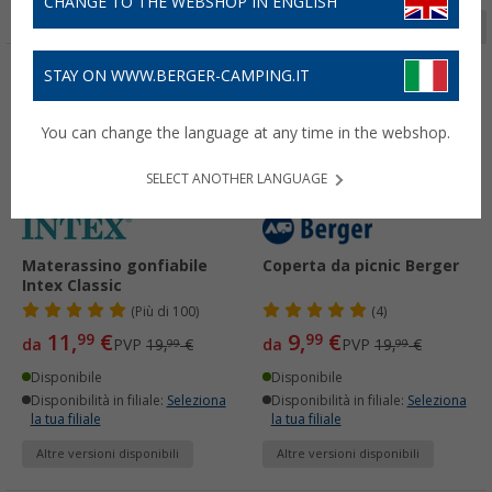
CHANGE TO THE WEBSHOP IN ENGLISH
Pagina 1 da 10
STAY ON WWW.BERGER-CAMPING.IT
-40%
-50%
You can change the language at any time in the webshop.
SELECT ANOTHER LANGUAGE
Materassino gonfiabile
Coperta da picnic Berger
Intex Classic
(
Più di
100)
(4)
11,
€
9,
€
99
99
da
PVP
19,
€
da
PVP
19,
€
99
99
Disponibile
Disponibile
Disponibilità in filiale:
Seleziona
Disponibilità in filiale:
Seleziona
la tua filiale
la tua filiale
Altre versioni disponibili
Altre versioni disponibili