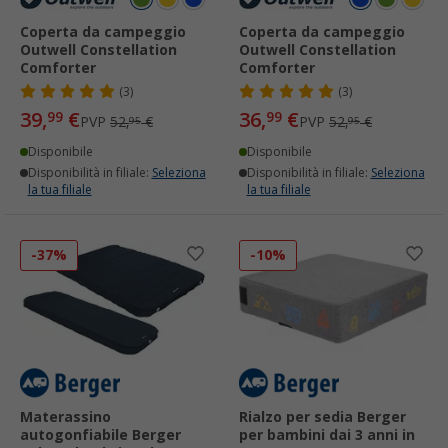
Coperta da campeggio
Coperta da campeggio
Outwell Constellation
Outwell Constellation
Comforter
Comforter
(3)
(3)
39,
€
36,
€
99
99
PVP
52,
€
PVP
52,
€
95
95
Disponibile
Disponibile
Disponibilità in filiale:
Seleziona
Disponibilità in filiale:
Seleziona
la tua filiale
la tua filiale
-37%
-10%
Materassino
Rialzo per sedia Berger
autogonfiabile Berger
per bambini dai 3 anni in