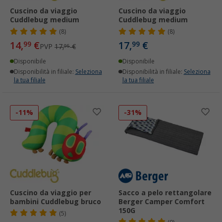
Cuscino da viaggio
Cuscino da viaggio
Cuddlebug medium
Cuddlebug medium
(8)
(8)
14,
€
17,
€
99
99
PVP
17,
€
95
Disponibile
Disponibile
Disponibilità in filiale:
Seleziona
Disponibilità in filiale:
Seleziona
la tua filiale
la tua filiale
-11%
-31%
Cuscino da viaggio per
Sacco a pelo rettangolare
bambini Cuddlebug bruco
Berger Camper Comfort
150G
(5)