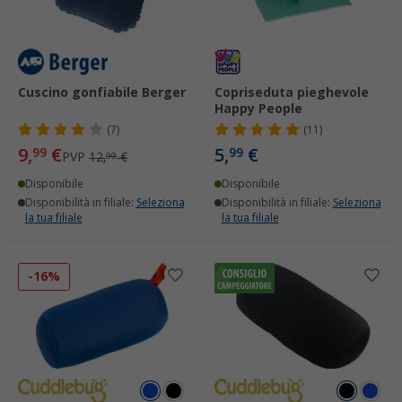
Cuscino gonfiabile Berger
Copriseduta pieghevole
Happy People
(7)
(11)
9,
€
5,
€
99
99
PVP
12,
€
99
Disponibile
Disponibile
Disponibilità in filiale:
Seleziona
Disponibilità in filiale:
Seleziona
la tua filiale
la tua filiale
-16%