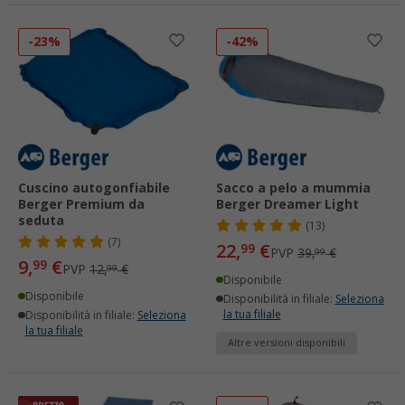
-23%
-42%
Cuscino autogonfiabile
Sacco a pelo a mummia
Berger Premium da
Berger Dreamer Light
seduta
(13)
(7)
22,
€
99
PVP
39,
€
99
9,
€
99
PVP
12,
€
99
Disponibile
Disponibile
Disponibilità in filiale:
Seleziona
la tua filiale
Disponibilità in filiale:
Seleziona
la tua filiale
Altre versioni disponibili