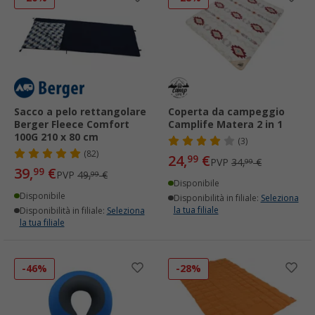
Sacco a pelo rettangolare
Coperta da campeggio
Berger Fleece Comfort
Camplife Matera 2 in 1
100G 210 x 80 cm
(3)
(82)
24,
€
99
PVP
34,
€
99
39,
€
99
PVP
49,
€
99
Disponibile
Disponibile
Disponibilità in filiale:
Seleziona
la tua filiale
Disponibilità in filiale:
Seleziona
la tua filiale
-46%
-28%