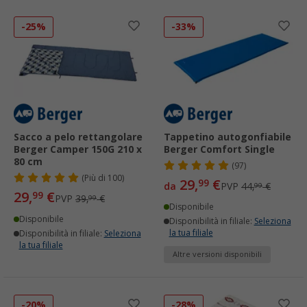
-25%
-33%
Sacco a pelo rettangolare
Tappetino autogonfiabile
Berger Camper 150G 210 x
Berger Comfort Single
80 cm
(97)
(
Più di
100)
29,
€
99
da
PVP
44,
€
99
29,
€
99
PVP
39,
€
99
Disponibile
Disponibile
Disponibilità in filiale:
Seleziona
la tua filiale
Disponibilità in filiale:
Seleziona
la tua filiale
Altre versioni disponibili
-20%
-28%