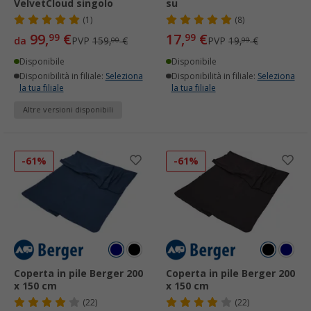
VelvetCloud singolo
su
(1)
(8)
99,
€
17,
€
99
99
da
PVP
159,
€
PVP
19,
€
00
99
Disponibile
Disponibile
Disponibilità in filiale:
Seleziona
Disponibilità in filiale:
Seleziona
la tua filiale
la tua filiale
Altre versioni disponibili
-61%
-61%
Coperta in pile Berger 200
Coperta in pile Berger 200
x 150 cm
x 150 cm
(22)
(22)