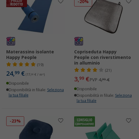
-20%
Materassino isolante
Copriseduta Happy
Happy People
People con riverstimento
in alluminio
(19)
(21)
24,
€
99
(17,
00
€ / m²)
3,
€
99
PVP
4,
€
99
Disponibile
Disponibile
Disponibilità in filiale:
Seleziona
la tua filiale
Disponibilità in filiale:
Seleziona
la tua filiale
-23%