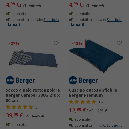
4,
€
4,
€
99
99
PVP
12,
€
PVP
12,
€
99
99
Disponibile
Disponibile
Disponibilità in filiale:
Seleziona
Disponibilità in filiale:
Seleziona
la tua filiale
la tua filiale
-27%
-13%
Sacco a pelo rettangolare
Cuscino autogonfiabile
Berger Camper 300G 210 x
Berger Premium
80 cm
(16)
(34)
12,
€
99
PVP
14,
€
99
39,
€
99
PVP
54,
€
99
Disponibile
Disponibile
Disponibilità in filiale:
Seleziona