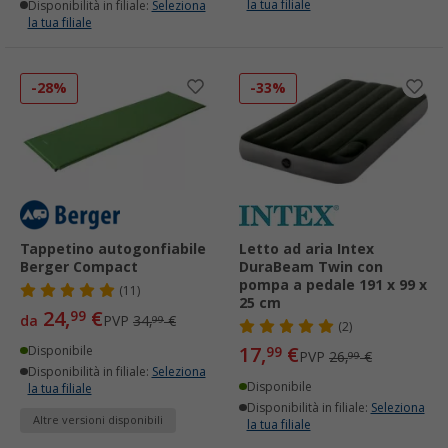
la tua filiale
Disponibilità in filiale:
Seleziona
la tua filiale
-28%
-33%
Tappetino autogonfiabile
Letto ad aria Intex
Berger Compact
DuraBeam Twin con
pompa a pedale 191 x 99 x
(11)
25 cm
24,
€
99
da
PVP
34,
€
99
(2)
17,
€
Disponibile
99
PVP
26,
€
99
Disponibilità in filiale:
Seleziona
Disponibile
la tua filiale
Disponibilità in filiale:
Seleziona
Altre versioni disponibili
la tua filiale