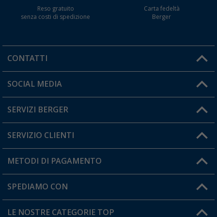
Reso gratuito
Carta fedeltà
senza costi di spedizione
Berger
CONTATTI
Orari di apertura del servizio:
SOCIAL MEDIA
Lun. - Ven.: 08:00 - 17:00
SERVIZI BERGER
Hai una domanda?
SERVIZIO CLIENTI
Diventare rivenditori
Il mio Account
METODI DI PAGAMENTO
Informazioni sulla spedizione
I miei Preferiti
Resi
SPEDIAMO CON
Carta fedeltà Berger
Stato del mio ordine
LE NOSTRE CATEGORIE TOP