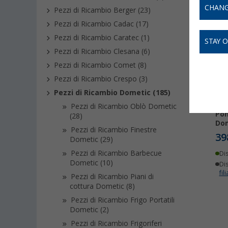
CHANG
Pezzi di Ricambio Berger (23)
Pezzi di Ricambio Cadac (17)
Pezzi di Ricambio Caratec (1)
STAY 
Pezzi di Ricambio Clesana (6)
Pezzi di Ricambio Comet (8)
Pezzi di Ricambio Crespo (3)
Pezzi di Ricambio Dometic (185)
Pezzi di Ricambio Oblò Dometic
Pom
(28)
Do
Pezzi di Ricambio Finestre
39
Dometic (29)
Pezzi di Ricambio Barbecue
Di
Dometic (10)
Dis
fili
Pezzi di Ricambio Piani di
cottura Dometic (8)
Pezzi di Ricambio Frigo Portatili
Dometic (2)
Pezzi di Ricambio Frigoriferi