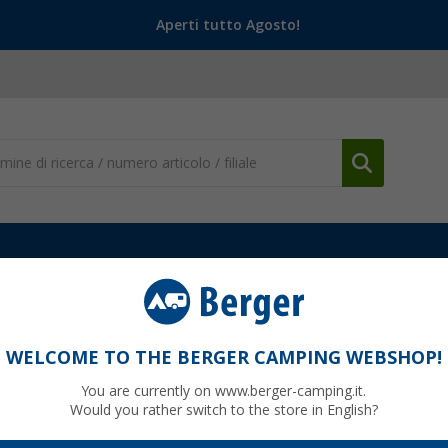
Aperti tutto Agosto!
ometic
Pezzi di Ricambio Pompa di benzina Dometic
(1)
WELCOME TO THE BERGER CAMPING WEBSHOP!
I DI RICAMBIO POMPA DI BENZINA DOMET
You are currently on www.berger-camping.it.
Would you rather switch to the store in English?