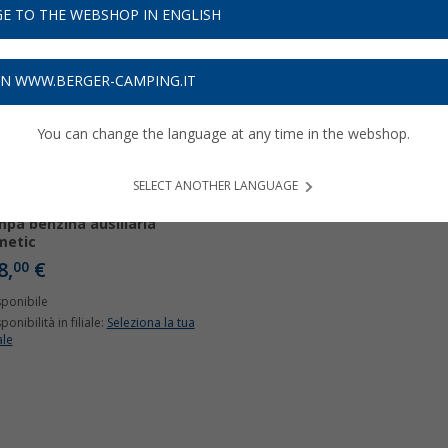
E TO THE WEBSHOP IN ENGLISH
ON WWW.BERGER-CAMPING.IT
You can change the language at any time in the webshop.
SELECT ANOTHER LANGUAGE
pa benzina ausiliaria
metic
8,
€
00
sponibile
ponibilità in filiale:
Seleziona la tua
ale