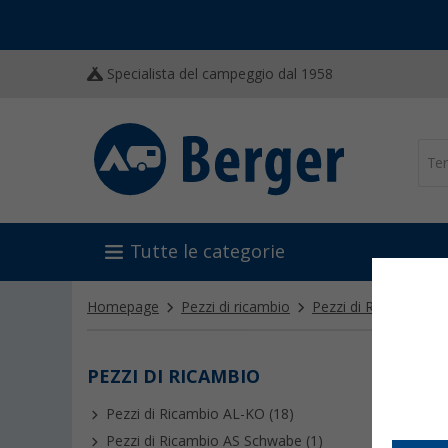
Specialista del campeggio dal 1958
Tutte le categorie
Homepage
Pezzi di ricambio
Pezzi di Ricambio D
PEZZI DI RICAMBIO
PEZZ
Pezzi di Ricambio AL-KO (18)
Pezzi di Ricambio AS Schwabe (1)