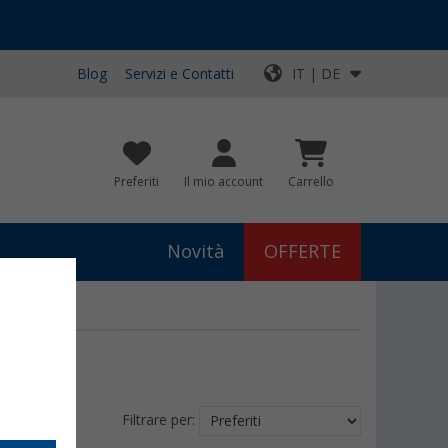
Blog
Servizi e Contatti
IT | DE
Preferiti
Il mio account
Carrello
Novità
OFFERTE
IC
Filtrare per: